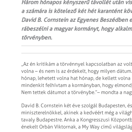
Három hónapos kényszerű távollét után vis
a számára is kötelező két hét karantént k
David B. Cornstein az Egyenes Beszédben e
rábeszélni a magyar kormányt, hogy alkalm
törvényben.
„Az én kritikám a törvénnyel kapcsolatban az vol
volna – és nem is az érdekelt, hogy milyen dátum
hónap, lehetett volna hat hónap, de kellett voln
mindenkit felhívtam a kormányban, hogy elmondj
Nem tettek dátumot a törvénybe.”– mondta a nag
David B. Cornstein két éve szolgál Budapesten, é
miniszterelnökkel, akinek a kedvéért még a világh
tavaly Budapestre. Anka a Kongresszusi Központba
énekelt Orbán Viktornak, a My Way című világslá