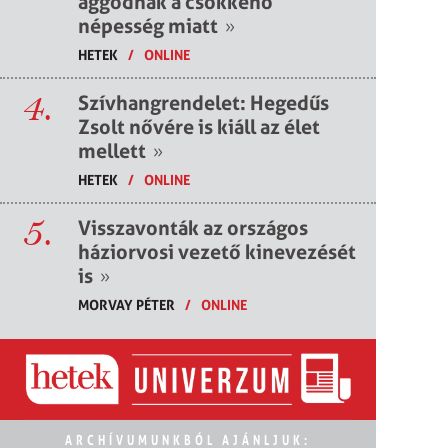
aggódnak a csökkenő
népesség miatt
»
HETEK
/
ONLINE
4.
Szívhangrendelet: Hegedűs
Zsolt nővére is kiáll az élet
mellett
»
HETEK
/
ONLINE
5.
Visszavonták az országos
háziorvosi vezető kinevezését
is
»
MORVAY PÉTER
/
ONLINE
ARCHÍVUMUNKBÓL AJÁNLJUK: