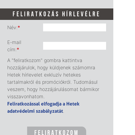
FELIRATKOZÁS HÍRLEVÉLRE
Név:
*
E-mail
cím:
*
A "feliratkozom" gombra kattintva
hozzájárulok, hogy küldjenek számomra
Hetek hírlevelet exkluzív hetekes
tartalmakról és promóciókról. Tudomásul
veszem, hogy hozzájárulásomat bármikor
visszavonhatom.
Feliratkozással elfogadja a Hetek
adatvédelmi szabályzatát
.