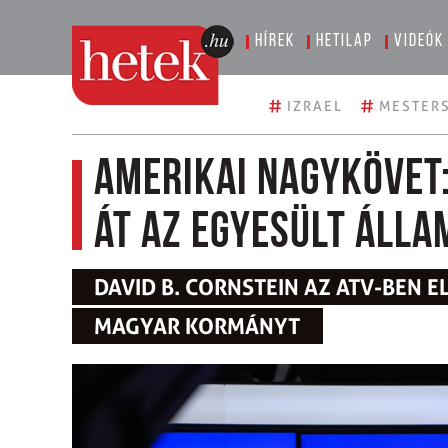
Hírek
Hetilap
Videók
#
#
IZRAEL
MESTERS
Amerikai nagykövet:
át az Egyesült Álla
DAVID B. CORNSTEIN AZ ATV-BEN E
MAGYAR KORMÁNYT