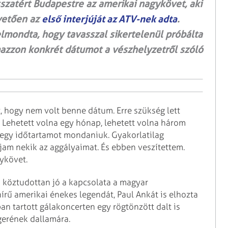
szatért Budapestre az amerikai nagykövet, aki
övetően az
első interjúját az ATV-nek adta
.
lmondta, hogy tavasszal sikertelenül próbálta
azzon konkrét dátumot a vészhelyzetről szóló
t, hogy nem volt benne dátum. Erre szükség lett
. Lehetett volna egy hónap, lehetett volna három
a egy időtartamot mondaniuk. Gyakorlatilag
am nekik az aggályaimat. És ebben veszítettem.
ykövet.
s köztudottan jó a kapcsolata a magyar
írű amerikai énekes legendát, Paul Ankát is elhozta
n tartott gálakoncerten egy rögtönzött dalt is
gerének dallamára.