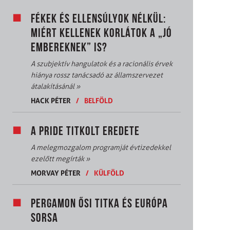
FÉKEK ÉS ELLENSÚLYOK NÉLKÜL:
MIÉRT KELLENEK KORLÁTOK A „JÓ
EMBEREKNEK” IS?
A szubjektív hangulatok és a racionális érvek
hiánya rossz tanácsadó az államszervezet
átalakításánál
»
HACK PÉTER
/
BELFÖLD
A PRIDE TITKOLT EREDETE
A melegmozgalom programját évtizedekkel
ezelőtt megírták
»
MORVAY PÉTER
/
KÜLFÖLD
PERGAMON ŐSI TITKA ÉS EURÓPA
SORSA