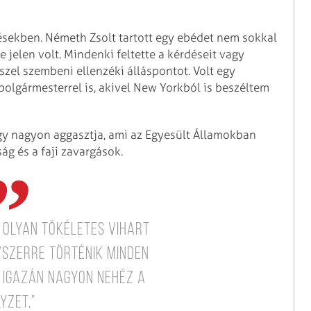
ésekben. Németh Zsolt tartott egy ebédet nem sokkal
 jelen volt. Mindenki feltette a kérdéseit vagy
zel szembeni ellenzéki álláspontot. Volt egy
polgármesterrel is, akivel New Yorkból is beszéltem
hogy nagyon aggasztja, ami az Egyesült Államokban
ság és a faji zavargások.
 olyan tökéletes vihart
yszerre történik minden
t igazán nagyon nehéz a
yzet.”