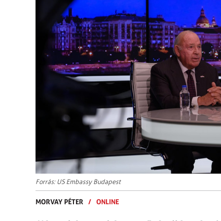
Forrás: US Embassy Budapest
MORVAY PÉTER
/
ONLINE