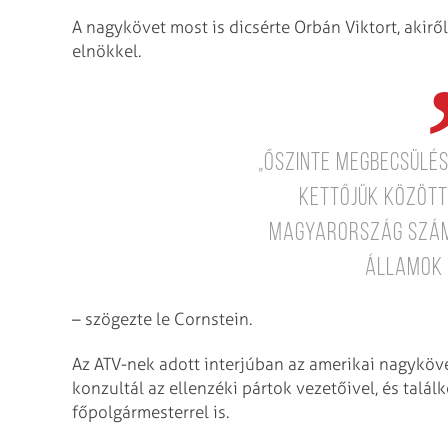
A nagykövet most is dicsérte Orbán Viktort, akirő
elnökkel.
„Őszinte megbecsülés
kettőjük között,
Magyarország szám
Államok 
– szögezte le Cornstein.
Az ATV-nek adott interjúban az amerikai nagyköv
konzultál az ellenzéki pártok vezetőivel, és talá
főpolgármesterrel is.