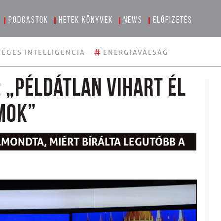
Podcastok
Hetek könyvek
News
Előfizetés
#
ÉGES INTELLIGENCIA
ENERGIAVÁLSÁG
 „Példátlan vihart él
mok”
LMONDTA, MIÉRT BÍRÁLTA LEGUTÓBB A