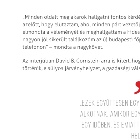
„Minden oldalt meg akarok hallgatni fontos kérd
azelőtt, hogy elutaztam, ahol minden párt vezetője
elmondta a véleményét és meghallgattam a Fidess
nagyon jól sikerült találkozóm az új budapesti fő
telefonon” – mondta a nagykövet.
Az interjúban David B. Cornstein arra is kitért, 
történik, a súlyos járványhelyzet, a gazdasági vál
„Ezek együttesen egy
alkotnak, amikor eg
egy időben, és emiat
hel