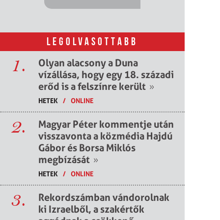
LEGOLVASOTTABB
1.
Olyan alacsony a Duna
vízállása, hogy egy 18. századi
erőd is a felszínre került
»
HETEK
/
ONLINE
2.
Magyar Péter kommentje után
visszavonta a közmédia Hajdú
Gábor és Borsa Miklós
megbízását
»
HETEK
/
ONLINE
3.
Rekordszámban vándorolnak
ki Izraelből, a szakértők