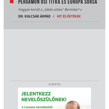
PERGAMON ŐSI TITKA ÉS EURÓPA SORSA
Hogyan került a „Sátán oltára” Berlinbe?
»
DR. KULCSÁR ÁRPÁD
/
HIT ÉS ÉRTÉKEK
HIRDETÉS