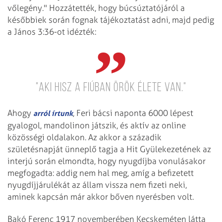
vőlegény." Hozzátették, hogy búcsúztatójáról a
későbbiek során fognak tájékoztatást adni, majd pedig
a János 3:36-ot idézték:
"Aki hisz a Fiúban örök élete van."
Ahogy
, Feri bácsi naponta 6000 lépest
arról írtunk
gyalogol, mandolinon játszik, és aktív az online
közösségi oldalakon. Az akkor a századik
születésnapját ünneplő tagja a Hit Gyülekezetének az
interjú során elmondta, hogy nyugdíjba vonulásakor
megfogadta: addig nem hal meg, amíg a befizetett
nyugdíjjárulékát az állam vissza nem fizeti neki,
aminek kapcsán már akkor bőven nyerésben volt.
Bakó Ferenc 1917 novemberében Kecskeméten látta