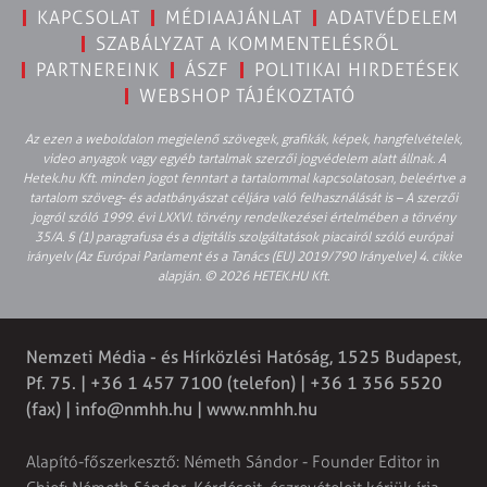
KAPCSOLAT
MÉDIAAJÁNLAT
ADATVÉDELEM
SZABÁLYZAT A KOMMENTELÉSRŐL
PARTNEREINK
ÁSZF
POLITIKAI HIRDETÉSEK
WEBSHOP TÁJÉKOZTATÓ
Az ezen a weboldalon megjelenő szövegek, grafikák, képek, hangfelvételek,
video anyagok vagy egyéb tartalmak szerzői jogvédelem alatt állnak. A
Hetek.hu Kft. minden jogot fenntart a tartalommal kapcsolatosan, beleértve a
tartalom szöveg- és adatbányászat céljára való felhasználását is – A szerzői
jogról szóló 1999. évi LXXVI. törvény rendelkezései értelmében a törvény
35/A. § (1) paragrafusa és a digitális szolgáltatások piacairól szóló európai
irányelv (Az Európai Parlament és a Tanács (EU) 2019/790 Irányelve) 4. cikke
alapján. © 2026 HETEK.HU Kft.
Nemzeti Média - és Hírközlési Hatóság, 1525 Budapest,
Pf. 75. | +36 1 457 7100 (telefon) | +36 1 356 5520
(fax) |
info@nmhh.hu
| www.nmhh.hu
Alapító-főszerkesztő: Németh Sándor - Founder Editor in