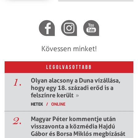
Kövessen minket!
LEGOLVASOTTABB
1.
Olyan alacsony a Duna vízállása,
hogy egy 18. századi erőd is a
felszínre került
»
HETEK
/
ONLINE
2.
Magyar Péter kommentje után
visszavonta a közmédia Hajdú
Gábor és Borsa Miklós megbízását