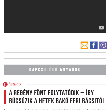
KAPCSOLÓDÓ ANYAGOK
hetilap
A regény fönt folytatódik – így
búcsúzik a Hetek Bakó Feri bácsitól