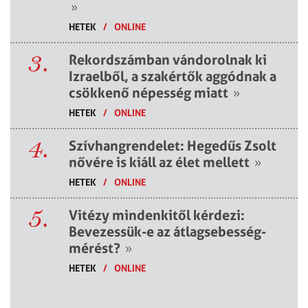
»
HETEK
/
ONLINE
3.
Rekordszámban vándorolnak ki
Izraelből, a szakértők aggódnak a
csökkenő népesség miatt
»
HETEK
/
ONLINE
4.
Szívhangrendelet: Hegedűs Zsolt
nővére is kiáll az élet mellett
»
HETEK
/
ONLINE
5.
Vitézy mindenkitől kérdezi:
Bevezessük-e az átlagsebesség-
mérést?
»
HETEK
/
ONLINE