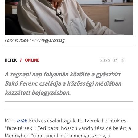
Fotó: Youtube / ATV Magyarország
HETEK
/
ONLINE
2025. 02. 18.
A tegnapi nap folyamán közölte a gyászhírt
Bakó Ferenc családja a közösségi médiában
közzétett bejegyzésben.
Mint
: Kedves családtagok, testvérek, barátok és
írták
"face társak"! Feri bácsi hosszú vándorlása célba ért, a
Mennyben "újra táncol már a menyasszony, a