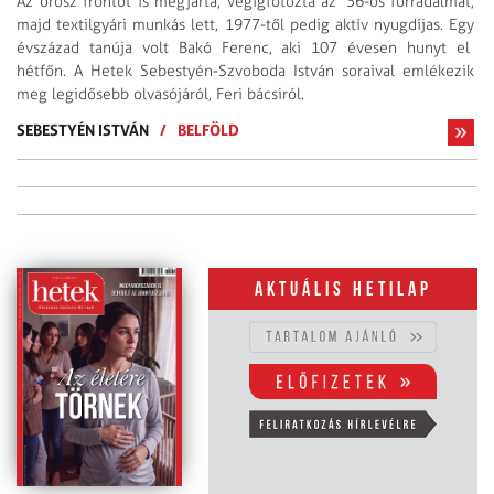
Az orosz frontot is megjárta, végigfotózta az ‘56-os forradalmat,
majd textilgyári munkás lett, 1977-től pedig aktív nyugdíjas. Egy
évszázad tanúja volt Bakó Ferenc, aki 107 évesen hunyt el
hétfőn. A Hetek Sebestyén-Szvoboda István soraival emlékezik
meg legidősebb olvasójáról, Feri bácsiról.
SEBESTYÉN ISTVÁN
/
BELFÖLD
Aktuális hetilap