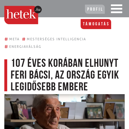
Profil
Támogatás
#
#
META
MESTERSÉGES INTELLIGENCIA
#
ENERGIAVÁLSÁG
107 éves korában elhunyt
Feri bácsi, az ország egyik
legidősebb embere