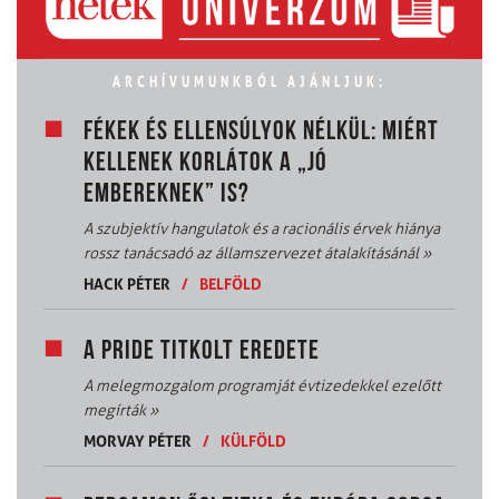
ARCHÍVUMUNKBÓL AJÁNLJUK:
FÉKEK ÉS ELLENSÚLYOK NÉLKÜL: MIÉRT
KELLENEK KORLÁTOK A „JÓ
EMBEREKNEK” IS?
A szubjektív hangulatok és a racionális érvek hiánya
rossz tanácsadó az államszervezet átalakításánál
»
HACK PÉTER
/
BELFÖLD
A PRIDE TITKOLT EREDETE
A melegmozgalom programját évtizedekkel ezelőtt
megírták
»
MORVAY PÉTER
/
KÜLFÖLD