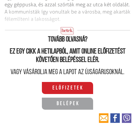
egy géppuska, és azzal szórták meg az utca két oldalát.
A kommunisták így vonultak be a városba, meg akarták
félemlíteni a lakosságot.
Miért rokonok nevelték?
Tovább olvasná?
Ez egy cikk a hetilapból, amit online előfizetést
követően belépéssel elér.
Vagy vásárolja meg a lapot az újságárusoknál.
Előfizetek
Belépek