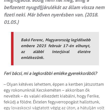
megfogadta: addig nem hal meg, amíg a
befizetett nyugdíjjárulékát az állam vissza nem
fizeti neki. Már bőven nyerésben van. (2018.
01.05.)
Bakó Ferenc, Magyarország legidősebb
embere 2025 február 17-én elhunyt,
az alábbi interjúval életére
emlékezünk.
Feri bácsi, mi a legkorábbi emléke gyerekkorából?
– Olyan kétéves lehettem, éppen a kertben játszottam
egy rokonunknál Kecskeméten – akkoriban ők
neveltek – és valaki elkezdett kiabálni, hogy Ferike,
feküdj a földre. Éktelen fegyverropogást hallottunk,
egy lovaskocsi vágtatott végig az úton, a hátulján volt