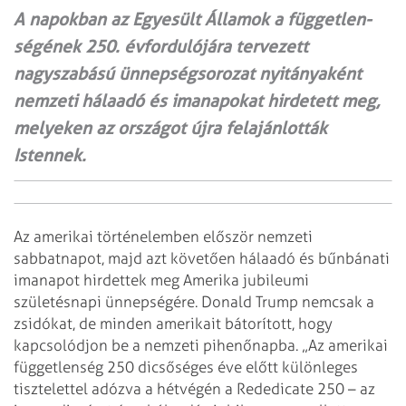
A napokban az Egyesült Államok a független­
ségének 250. év­fordulójára tervezett
nagyszabású ünnepségsorozat nyitányaként
nemzeti hálaadó és imanapokat hirdetett meg,
melyeken az országot újra felajánlották
Istennek.
Az amerikai történelemben először nemzeti
sabbatnapot, majd azt követően hálaadó és bűnbánati
imanapot hirdettek meg Amerika jubileumi
születésnapi ünnepségére. Donald Trump nemcsak a
zsidókat, de minden amerikait bátorított, hogy
kapcsolódjon be a nemzeti pihenőnapba. „Az amerikai
függetlenség 250 dicsőséges éve előtt különleges
tisztelettel adózva a hétvégén a Rededicate 250 – az