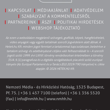
KAPCSOLAT
MÉDIAAJÁNLAT
ADATVÉDELEM
SZABÁLYZAT A KOMMENTELÉSRŐL
PARTNEREINK
ÁSZF
POLITIKAI HIRDETÉSEK
WEBSHOP TÁJÉKOZTATÓ
Az ezen a weboldalon megjelenő szövegek, grafikák, képek, hangfelvételek,
video anyagok vagy egyéb tartalmak szerzői jogvédelem alatt állnak. A
Hetek.hu Kft. minden jogot fenntart a tartalommal kapcsolatosan, beleértve a
tartalom szöveg- és adatbányászat céljára való felhasználását is – A szerzői
jogról szóló 1999. évi LXXVI. törvény rendelkezései értelmében a törvény
35/A. § (1) paragrafusa és a digitális szolgáltatások piacairól szóló európai
irányelv (Az Európai Parlament és a Tanács (EU) 2019/790 Irányelve) 4. cikke
alapján. © 2026 HETEK.HU Kft.
Nemzeti Média - és Hírközlési Hatóság, 1525 Budapest,
Pf. 75. | +36 1 457 7100 (telefon) | +36 1 356 5520
(fax) |
info@nmhh.hu
| www.nmhh.hu