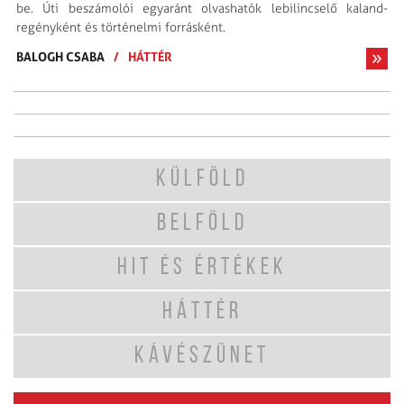
be. Úti beszámolói egyaránt olvashatók lebilincselő kaland­
regényként és történelmi forrásként.
BALOGH CSABA
/
HÁTTÉR
KÜLFÖLD
BELFÖLD
HIT ÉS ÉRTÉKEK
HÁTTÉR
KÁVÉSZÜNET