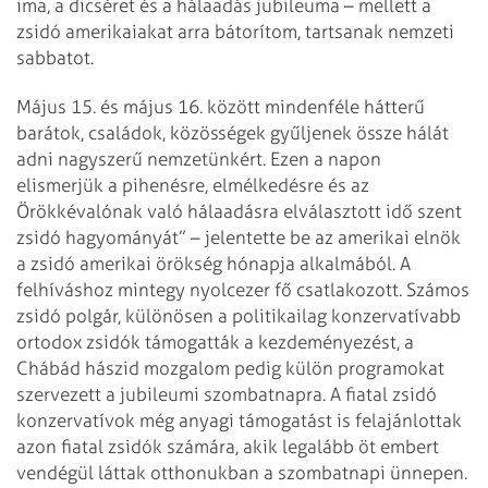
ima, a dicséret és a hálaadás jubileuma – mellett a
zsidó amerikaiakat arra bátorítom, tartsanak nemzeti
sabbatot.
Május 15. és május 16. között mindenféle hátterű
barátok, családok, közösségek gyűljenek össze hálát
adni nagyszerű nemzetünkért. Ezen a napon
elismerjük a pihenésre, elmélkedésre és az
Örökkévalónak való hálaadásra elválasztott idő szent
zsidó hagyományát” – jelentette be az amerikai elnök
a zsidó amerikai örökség hónapja alkalmából. A
felhíváshoz mintegy nyolcezer fő csatlakozott. Számos
zsidó polgár, különösen a politikailag konzervatívabb
ortodox zsidók támogatták a kezdeményezést, a
Chábád hászid mozgalom pedig külön programokat
szervezett a jubileumi szombatnapra. A fiatal zsidó
konzervatívok még anyagi támogatást is felajánlottak
azon fiatal zsidók számára, akik legalább öt embert
vendégül láttak otthonukban a szombatnapi ünnepen.