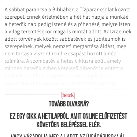
A sabbat parancsa a Bibliában a Tízparancsolat között
szerepel. Ennek értelmében a hét hat napja a munkáé,
a hetedik nap pedig Istené és a pihenésé, melyre Isten
a világ teremtésekor maga is mintát adott. Az Izraelnek
adott törvények között sabbatévek és jubileumok is
szerepelnek, melyek nemzeti megtartása áldást, meg
nem tartása viszont rendre csapást hozott a nép
számára. A szombatév a hetes ciklusra épül, amely
minden hetedik évben kötelező pihenőt jelentett a
földnek, el kellett engedni az adósságokat, és a
rabszolgákat felszabadítani. A jubileum egy még
radikálisabb „szupersabbatév”, amely hét szombatév
(49 év) után, az 50. évben következett.
Tovább olvasná?
Ez egy cikk a hetilapból, amit online előfizetést
követően belépéssel elér.