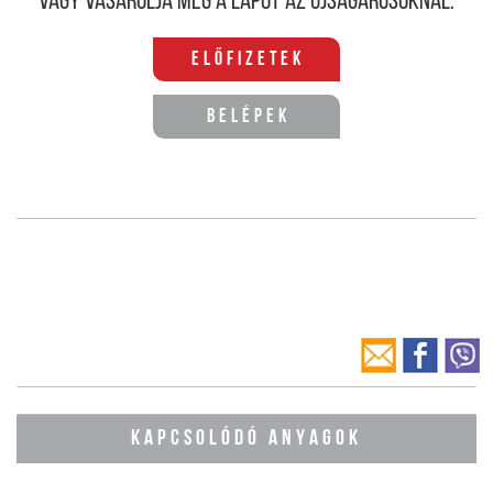
Vagy vásárolja meg a lapot az újságárusoknál.
Előfizetek
Belépek
KAPCSOLÓDÓ ANYAGOK