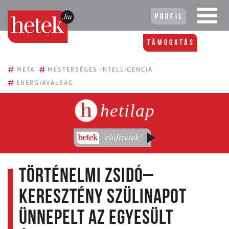
Profil
Támogatás
#
#
META
MESTERSÉGES INTELLIGENCIA
#
ENERGIAVÁLSÁG
hetilap
Történelmi zsidó–
keresztény szülinapot
ünnepelt az Egyesült