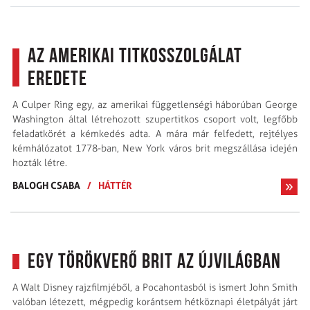
Az amerikai titkosszolgálat
eredete
A Culper Ring egy, az amerikai függetlenségi háborúban George
Washington által létrehozott szupertitkos csoport volt, legfőbb
feladatkörét a kémkedés adta. A mára már felfedett, rejtélyes
kémhálózatot 1778-ban, New York város brit megszállása idején
hozták létre.
BALOGH CSABA
/
HÁTTÉR
Egy törökverő brit az Újvilágban
A Walt Disney rajzfilmjéből, a Pocahontasból is ismert John Smith
valóban létezett, mégpedig korántsem hétköznapi életpályát járt