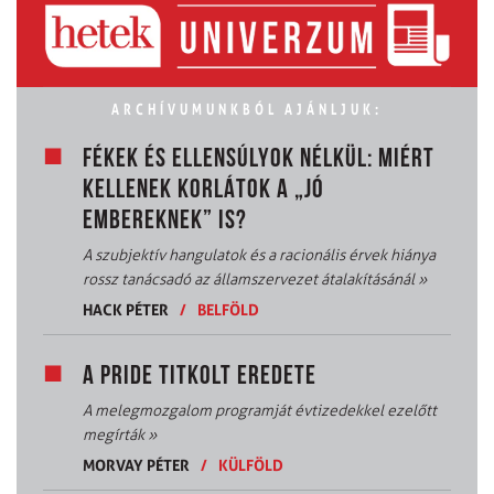
ARCHÍVUMUNKBÓL AJÁNLJUK:
FÉKEK ÉS ELLENSÚLYOK NÉLKÜL: MIÉRT
KELLENEK KORLÁTOK A „JÓ
EMBEREKNEK” IS?
A szubjektív hangulatok és a racionális érvek hiánya
rossz tanácsadó az államszervezet átalakításánál
»
HACK PÉTER
/
BELFÖLD
A PRIDE TITKOLT EREDETE
A melegmozgalom programját évtizedekkel ezelőtt
megírták
»
MORVAY PÉTER
/
KÜLFÖLD