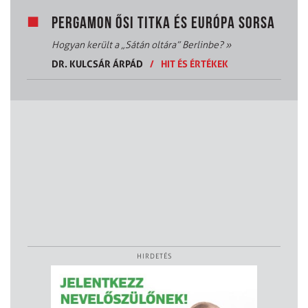
PERGAMON ŐSI TITKA ÉS EURÓPA SORSA
Hogyan került a „Sátán oltára” Berlinbe?
»
DR. KULCSÁR ÁRPÁD
/
HIT ÉS ÉRTÉKEK
HIRDETÉS