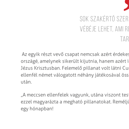
Sok szakértő szer
vébéje lehet, ami 
tar
Az egyik részt vevő csapat nemcsak azért érdeke
országé, amelynek sikerült kijutnia, hanem azért is
Jézus Krisztusban. Felemelő pillanat volt látni 
ellenfél német válogatott néhány játékosával ös
után.
„A meccsen ellenfelek vagyunk, utána viszont tes
ezzel magyarázta a megható pillanatokat. Remélj
egy hónapban!