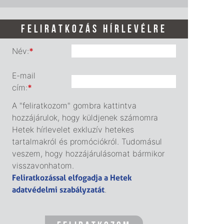
FELIRATKOZÁS HÍRLEVÉLRE
Név:
*
E-mail
cím:
*
A "feliratkozom" gombra kattintva
hozzájárulok, hogy küldjenek számomra
Hetek hírlevelet exkluzív hetekes
tartalmakról és promóciókról. Tudomásul
veszem, hogy hozzájárulásomat bármikor
visszavonhatom.
Feliratkozással elfogadja a Hetek
adatvédelmi szabályzatát
.