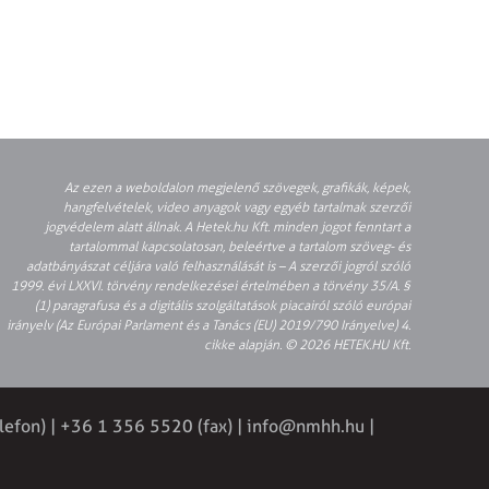
Az ezen a weboldalon megjelenő szövegek, grafikák, képek,
hangfelvételek, video anyagok vagy egyéb tartalmak szerzői
jogvédelem alatt állnak. A Hetek.hu Kft. minden jogot fenntart a
tartalommal kapcsolatosan, beleértve a tartalom szöveg- és
adatbányászat céljára való felhasználását is – A szerzői jogról szóló
1999. évi LXXVI. törvény rendelkezései értelmében a törvény 35/A. §
(1) paragrafusa és a digitális szolgáltatások piacairól szóló európai
irányelv (Az Európai Parlament és a Tanács (EU) 2019/790 Irányelve) 4.
cikke alapján. © 2026 HETEK.HU Kft.
lefon) | +36 1 356 5520 (fax) |
info@nmhh.hu
|