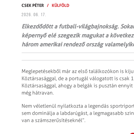
CSEK PÉTER
/
KÜLFÖLD
2026. 06. 17.
Elkezdődött a futball-világbajnokság. Soka
képernyő elé szegezik magukat a következ
három amerikai rendező ország valamelyik
Meglepetésekből már az első találkozókon is kijut
Köztársasággal, de a portugál válogatott is csak 
Köztársasággal, ahogy a belgák is pusztán ennyit
még hátravan.
Nem véletlenül nyilatkozta a legendás sportripor
sem dominálja a labdarúgást, a legmagasabb szin
van a számszerűsítéseknél”.