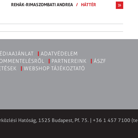
REHÁK-RIMASZOMBATI ANDREA
/
HÁTTÉR
ÉDIAAJÁNLAT
ADATVÉDELEM
KOMMENTELÉSRŐL
PARTNEREINK
ÁSZF
ETÉSEK
WEBSHOP TÁJÉKOZTATÓ
rközlési Hatóság, 1525 Budapest, Pf. 75. | +36 1 457 7100 (te