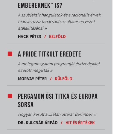
EMBEREKNEK” IS?
A szubjektív hangulatok és a racionális érvek
hiánya rossz tanácsadó az államszervezet
átalakításánál
»
HACK PÉTER
/
BELFÖLD
A PRIDE TITKOLT EREDETE
A melegmozgalom programját évtizedekkel
ezelőtt megírták
»
MORVAY PÉTER
/
KÜLFÖLD
PERGAMON ŐSI TITKA ÉS EURÓPA
SORSA
Hogyan került a „Sátán oltára” Berlinbe?
»
DR. KULCSÁR ÁRPÁD
/
HIT ÉS ÉRTÉKEK