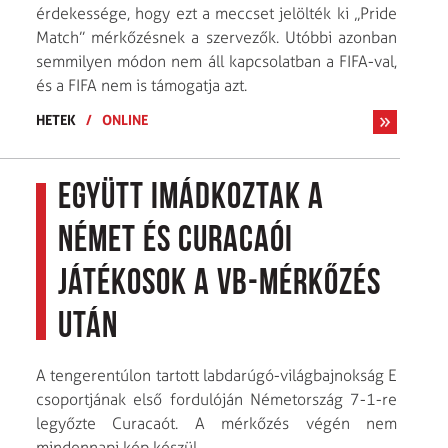
érdekessége, hogy ezt a meccset jelölték ki „Pride
Match” mérkőzésnek a szervezők. Utóbbi azonban
semmilyen módon nem áll kapcsolatban a FIFA-val,
és a FIFA nem is támogatja azt.
HETEK
/
ONLINE
Együtt imádkoztak a
német és curacaói
játékosok a vb-mérkőzés
után
A tengerentúlon tartott labdarúgó-világbajnokság E
csoportjának első fordulóján Németország 7-1-re
legyőzte Curacaót. A mérkőzés végén nem
mindennapi kép készül.