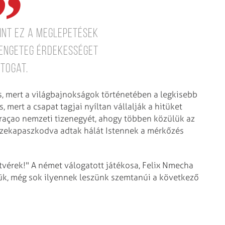
int ez a meglepetések
rengeteg érdekességet
togat.
s, mert a világbajnokságok történetében a legkisebb
, mert a csapat tagjai nyíltan vállalják a hitüket
Curaçao nemzeti tizenegyét, ahogy többen közülük az
szekapaszkodva adtak hálát Istennek a mérkőzés
tvérek!" A német válogatott játékosa, Felix Nmecha
ük, még sok ilyennek leszünk szemtanúi a következő