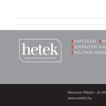
KAPCSOLAT
M
SZABÁLYZAT A 
POLITIKAI HIRD
Nemzeti Média - és Hí
www.nmhh.hu