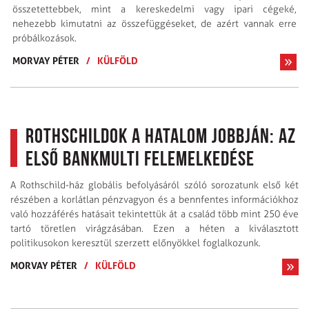
összetettebbek, mint a kereskedelmi vagy ipari cégeké,
nehezebb kimutatni az összefüggéseket, de azért vannak erre
próbálkozások.
MORVAY PÉTER
/
KÜLFÖLD
Rothschildok a hatalom jobbján: Az
első bankmulti felemelkedése
A Rothschild-ház globális befolyásáról szóló sorozatunk első két
részében a korlátlan pénzvagyon és a bennfentes információkhoz
való hozzáférés hatásait tekintettük át a család több mint 250 éve
tartó töretlen virágzásában. Ezen a héten a kiválasztott
politikusokon keresztül szerzett előnyökkel foglalkozunk.
MORVAY PÉTER
/
KÜLFÖLD