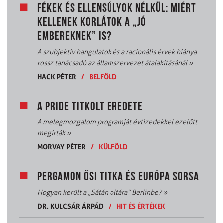
FÉKEK ÉS ELLENSÚLYOK NÉLKÜL: MIÉRT
KELLENEK KORLÁTOK A „JÓ
EMBEREKNEK” IS?
A szubjektív hangulatok és a racionális érvek hiánya
rossz tanácsadó az államszervezet átalakításánál
»
HACK PÉTER
/
BELFÖLD
A PRIDE TITKOLT EREDETE
A melegmozgalom programját évtizedekkel ezelőtt
megírták
»
MORVAY PÉTER
/
KÜLFÖLD
PERGAMON ŐSI TITKA ÉS EURÓPA SORSA
Hogyan került a „Sátán oltára” Berlinbe?
»
DR. KULCSÁR ÁRPÁD
/
HIT ÉS ÉRTÉKEK