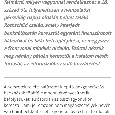
felmérni, milyen vagyonnal rendelkezhet a 18.
század óta folyamatosan a nemzetközi
pénzvilág napos oldalán helyet találó
Rothschild család, amely kiterjedt
bankhálózatán keresztül egyaránt finanszírozott
háborúkat és békebeli újjáépítést, nemegyszer
a frontvonal mindkét oldalán. Ezúttal nézzük
meg néhány példán keresztül a hatalom másik
forrását, az információhoz való hozzáférést.
A nemzetek feletti hálózatot kiépítő, sokgenerációs
bankházak többféle módon érvényesíthetik
befolyásukat: elsősorban az összvagyonukon
keresztül, ami jellemzően nem magánszemélyek nevén
van (mint például az első generációs techmilliárdosok