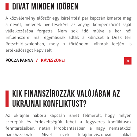
Divat minden időben
A közvélemény először egy kártérítési per kapcsán ismerte meg
a nevét, melynek nyerteseként az anyagi kompenzációt saját
vállalkozásába forgatta. Nem sok idő múlva a kor női
influenszerei már egymásnak adták a kilincset a Deák téri
Rotschild-szalonban, mely a történelmi viharok idején is
értékállóságot képviselt.
PÓCZA PANNA
/
KÁVÉSZÜNET
Kik finanszírozzák valójában az
ukrajnai konfliktust?
Az ukrajnai háború kapcsán ismét felmerült, hogy milyen
szerepük és érdekeltségük lehet a fegyveres konfliktusok
fenntartásában, netán kirobbantásában a nagy nemzetközi
bankházaknak. Mivel ezek tulajdonviszonyai sokkal