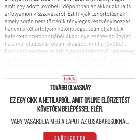
amit egy adott jövőbeli időpontban az akkor aktuális
árfolyamon visszavásárol. Ezt hívják „shortolásnak”,
amely során nem történik tényleges részvénymozgás,
hanem a két árfolyam különbségét számolják el. A
befektető szempontjából akkor nyereséges az ügylet,
ha a mai eladási árfolyam drágább, mint a jövőbeli.
Ellenkező esetben az árfolyamkülönbségből veszteség
keletkezik, amit ki kell fizetni. (Ilyen ügyletet persze
fordított taktikával is meg lehet kötni, amikor nem
esésre, hanem emelkedésre számít valaki egy adott
értékpapírból.)
Tovább olvasná?
Ez egy cikk a hetilapból, amit online előfizetést
követően belépéssel elér.
Vagy vásárolja meg a lapot az újságárusoknál.
Előfizetek