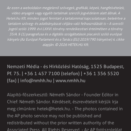
Az ezen a weboldalon megjelenő szövegek, grafikák, képek, hangfelvételek,
video anyagok vagy egyéb tartalmak szerzői jogvédelem alatt állnak. A
Hetek.hu Kft. minden jogot fenntart a tartalommal kapcsolatosan, beleértve a
tartalom szöveg- és adatbányászat céljára való felhasználását is – A szerzői
jogról szóló 1999. évi LXXVI. törvény rendelkezései értelmében a törvény
35/A. § (1) paragrafusa és a digitális szolgáltatások piacairól szóló európai
irányelv (Az Európai Parlament és a Tanács (EU) 2019/790 Irányelve) 4. cikke
alapján. © 2026 HETEK.HU Kft.
Nemzeti Média - és Hírközlési Hatóság, 1525 Budapest,
Pf. 75. | +36 1 457 7100 (telefon) | +36 1 356 5520
(fax) |
info@nmhh.hu
| www.nmhh.hu
Alapító-főszerkesztő: Németh Sándor - Founder Editor in
Chief: Németh Sándor. Kérdéseit, észrevételeit kérjük írja
meg címünkre:
hetek@hetek.hu
. - The photos contained in
the AP photo service may not be published and
redistributed without the prior written authority of the
Associated Press. All Rights Reserved. - Az AP fotószolgálat