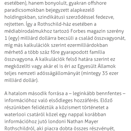
esetében), hanem bonyolult, gyakran offshore
paradicsomokban bejegyzett alapkezelő
holdingokban, szindikátusi szerződéssel fedezve,
rejtetten. Így a Rothschild-ház esetében a
médiabirodalmukhoz tartozó Forbes magazin szerény
1 (egy) milliárd dollárra becsüli a család összvagyonát,
míg más kalkulációk szerint ezermilliárdokban
mérhető a több száz főre gyarapodott família
összvagyona. A kalkulációk felső határa szerint ez
megközelíti vagy akár el is éri az Egyesült Államok
teljes nemzeti adósságállományát (mint­egy 35 ezer
milliárd dollár).
A hatalom második forrása a – leginkább bennfentes –
információhoz való elsődleges hozzáférés. Előző
részünkben felidéztük a közismert történetet a
waterlooi csatáról közel egy nappal korábban
információhoz jutó londoni Nathan Mayer
Rothschildról, aki piacra dobta összes részvényét,