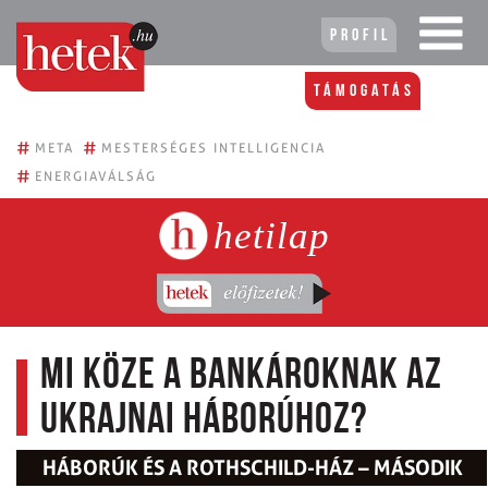
Profil
Támogatás
#
#
META
MESTERSÉGES INTELLIGENCIA
#
ENERGIAVÁLSÁG
hetilap
Mi köze a bankároknak az
ukrajnai háborúhoz?
HÁBORÚK ÉS A ROTHSCHILD-HÁZ – MÁSODIK