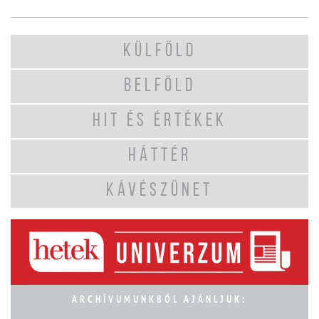
KÜLFÖLD
BELFÖLD
HIT ÉS ÉRTÉKEK
HÁTTÉR
KÁVÉSZÜNET
ARCHÍVUMUNKBÓL AJÁNLJUK: