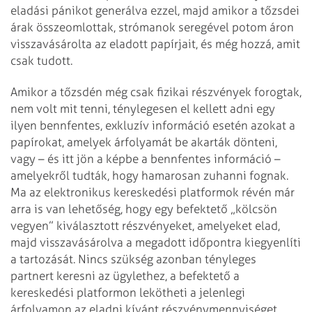
eladási pánikot generálva ezzel, majd amikor a tőzsdei
árak összeomlottak, strómanok seregével potom áron
visszavásárolta az eladott papírjait, és még hozzá, amit
csak tudott.
Amikor a tőzsdén még csak fizikai részvények forogtak,
nem volt mit tenni, ténylegesen el kellett adni egy
ilyen bennfentes, exkluzív információ esetén azokat a
papírokat, amelyek árfolyamát be akarták dönteni,
vagy – és itt jön a képbe a bennfentes információ –
amelyekről tudták, hogy hamarosan zuhanni fognak.
Ma az elektronikus kereskedési platformok révén már
arra is van lehetőség, hogy egy befektető „kölcsön
vegyen” kiválasztott részvényeket, amelyeket elad,
majd visszavásárolva a megadott időpontra kiegyenlíti
a tartozását. Nincs szükség azonban tényleges
partnert keresni az ügylethez, a befektető a
kereskedési platformon lekötheti a jelenlegi
árfolyamon az eladni kívánt részvénymennyiséget,