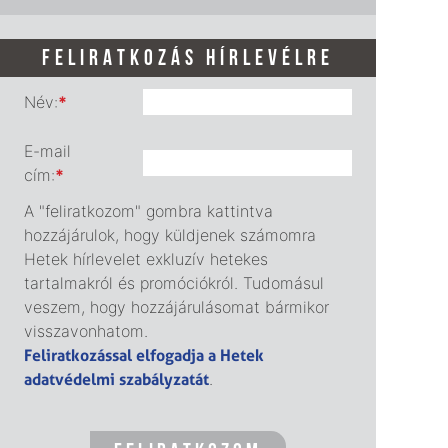
FELIRATKOZÁS HÍRLEVÉLRE
Név:
*
E-mail
cím:
*
A "feliratkozom" gombra kattintva
hozzájárulok, hogy küldjenek számomra
Hetek hírlevelet exkluzív hetekes
tartalmakról és promóciókról. Tudomásul
veszem, hogy hozzájárulásomat bármikor
visszavonhatom.
Feliratkozással elfogadja a Hetek
adatvédelmi szabályzatát
.