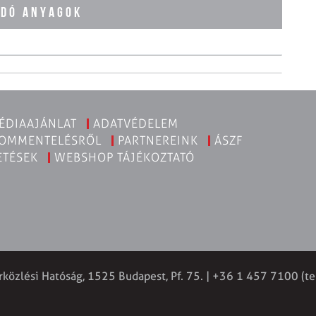
ÓDÓ ANYAGOK
ÉDIAAJÁNLAT
ADATVÉDELEM
KOMMENTELÉSRŐL
PARTNEREINK
ÁSZF
ETÉSEK
WEBSHOP TÁJÉKOZTATÓ
rközlési Hatóság, 1525 Budapest, Pf. 75. | +36 1 457 7100 (te