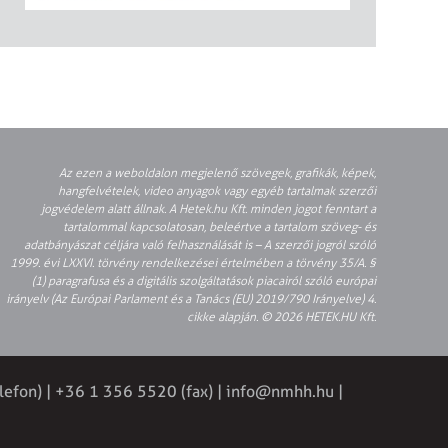
Az ezen a weboldalon megjelenő szövegek, grafikák, képek,
hangfelvételek, video anyagok vagy egyéb tartalmak szerzői
jogvédelem alatt állnak. A Hetek.hu Kft. minden jogot fenntart a
tartalommal kapcsolatosan, beleértve a tartalom szöveg- és
adatbányászat céljára való felhasználását is – A szerzői jogról szóló
1999. évi LXXVI. törvény rendelkezései értelmében a törvény 35/A. §
(1) paragrafusa és a digitális szolgáltatások piacairól szóló európai
irányelv (Az Európai Parlament és a Tanács (EU) 2019/790 Irányelve) 4.
cikke alapján. © 2026 HETEK.HU Kft.
lefon) | +36 1 356 5520 (fax) |
info@nmhh.hu
|