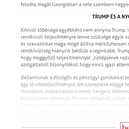
feladta magát Georgiában a vele szembeni negy
TRUMP ÉS A NY
Kihívói többsége egyébként nem annyira Trump, i
rendkívüli teljesítményre lenne szüksége egyik va
és szavazóikat maga mögé állítva mérkőzhessen 
rendkívüliség hiányzik belőlük a leg­inkább. Trum
hogy meggyőző teljesítménnyel „túllépjenek rajta
szolgáltatott bizonyítékot, hogy nincs igazi alter
DeSantisnak a döcögős és pénzügyi gondokkal te
egy jó vitateljesítményre, ám szereplése eléggé f
mondatok, indokolatlanul emelt hangerő jellemez
hosszú időre elnémult. Minden eddiginél jobban m
önmagában megbocsátható lenne, de az ehhez társ
végső soron a legtöbb felmérésben DeSantist nev
annak szól, hogy nem követett el komolyabb hib
változtatott érdemben.