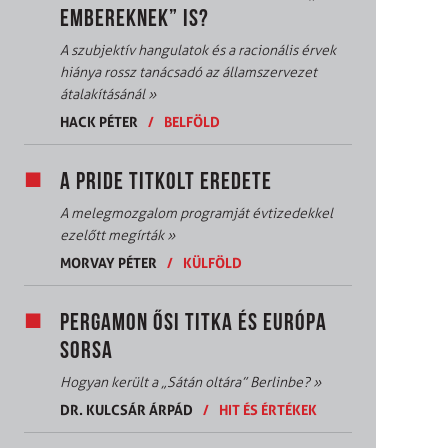
EMBEREKNEK” IS?
A szubjektív hangulatok és a racionális érvek
hiánya rossz tanácsadó az államszervezet
átalakításánál
»
HACK PÉTER
/
BELFÖLD
A PRIDE TITKOLT EREDETE
A melegmozgalom programját évtizedekkel
ezelőtt megírták
»
MORVAY PÉTER
/
KÜLFÖLD
PERGAMON ŐSI TITKA ÉS EURÓPA
SORSA
Hogyan került a „Sátán oltára” Berlinbe?
»
DR. KULCSÁR ÁRPÁD
/
HIT ÉS ÉRTÉKEK