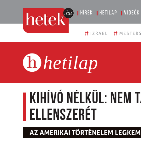
Hírek
Hetilap
Videók
#
#
IZRAEL
MESTERS
hetilap
Kihívó nélkül: Nem 
ellenszerét
AZ AMERIKAI TÖRTÉNELEM LEGKE