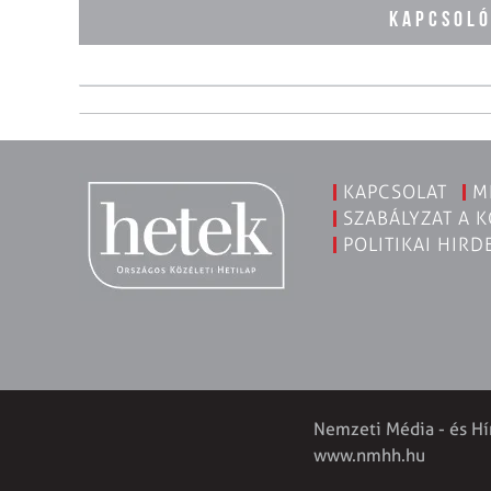
KAPCSOL
KAPCSOLAT
M
SZABÁLYZAT A 
POLITIKAI HIRD
Nemzeti Média - és Hí
www.nmhh.hu