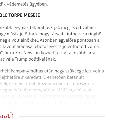
edik vádemelés ügyében.
OLC TÖRPE MESÉJE
nkább egymás táborát osztják meg, ezért valami
gy másik jelöltnek, hogy társait kiüthesse a ringből,
meg a volt elnökkel. Azonban egyelőre pontosan a
p távolmaradása lehetőséget is jelenthetett volna,
”, ám a Fox Newson közvetített vita inkább arra
natívája Trump politikájának.
rhelt kampányindítás után nagy szüksége lett volna
elejthetőre sikeredett. Érezhetően betanult
ték, és nem tudott kezdeményezni, többször is
egnyilvánult merev, sótlan kiállása, ami talán
uló sekélyesség kissé hiteltelenné teszi. Ugyan
ezték meg az este győztesének, ez sokkal inkább
át, a 10-20 százalékos támogatottságán nem