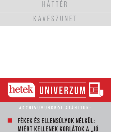
HÁTTÉR
KÁVÉSZÜNET
ARCHÍVUMUNKBÓL AJÁNLJUK:
FÉKEK ÉS ELLENSÚLYOK NÉLKÜL:
MIÉRT KELLENEK KORLÁTOK A „JÓ