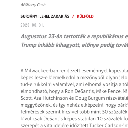
AP/Morry Gash
SURJÁNYI LEHEL ZAKARIÁS
/
KÜLFÖLD
2023. 08. 31.
Augusztus 23-án tartották a republikánus e
Trump inkább kihagyott, előnye pedig továb
A Milwaukee-ban rendezett eseménnyel kapcsolatb
képes lesz-e kiemelkedni a mezőnyből olyan jelölt,
tud-e rukkolni valamivel, ami elhomályosítja a tö
elmondható, hogy a Ron DeSantis, Mike Pence, Nik
Scott, Asa Hutchinson és Doug Burgum részvételé
meggyőzőnek, és így nehéz elképzelni, hogy bárki
felmérések szerint kicsivel több mint 50 százalék
kívül csak DeSantis képes stabilan 10 százalék f
szerepét a vita idejére időzített Tucker Carlson