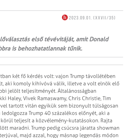
2023.09.01. (XXVII/35)
lőválasztás első tévévitáját, amit Donald
bra is behoz­hatatlannak tűnik.
an két fő kérdés volt: vajon Trump távollétében
 aki komoly kihívóvá válik, illetve a volt elnök elő
bbi jelölt teljesítményét. Általánosságban
ki Haley, Vivek Ramaswamy, Chris Christie, Tim
vel tartott vitán egyikük sem bizonyult túlságosan
 ledolgozza Trump 40 százalékos előnyét, aki a
 körül teljesít a közvélemény-kutatásokon. Rajta
ölött maradni. Trump pedig csúcsra járatta showman
-interjúval, majd azzal, hogy másnap legendás módon