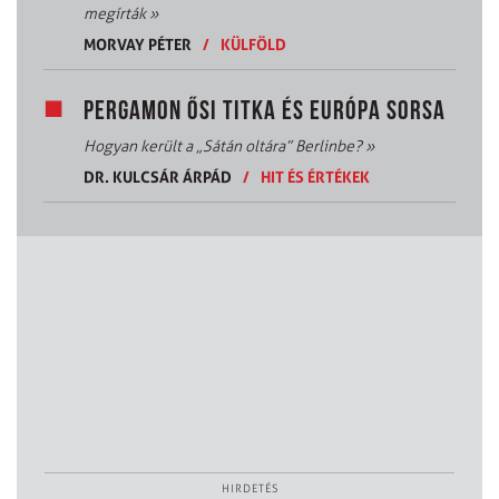
megírták
»
MORVAY PÉTER
/
KÜLFÖLD
PERGAMON ŐSI TITKA ÉS EURÓPA SORSA
Hogyan került a „Sátán oltára” Berlinbe?
»
DR. KULCSÁR ÁRPÁD
/
HIT ÉS ÉRTÉKEK
HIRDETÉS