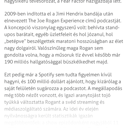
nagysikerű tévésorozat, a Fear Factor házigazdája lett.
2009-ben indította el a Jimi Hendrix bandája után
elnevezett The Joe Rogan Experience című podcastját.
A koncepció viszonylag egyszerű volt: behívta stand-
upos barátait, egyéb üzletfeleit és hol józanul, hol
„betépve” beszélgettek maratoni hosszúságban az élet
nagy dolgairól. Valószínűleg maga Rogan sem
gondolta volna, hogy a műsoruk tíz évvel később már
190 milliós hallgatósággal büszkélkedhet majd.
Ezt pedig már a Spotify sem tudta figyelmen kívül
hagyni, és 100 millió dollárt ajánlott, hogy kizárólag a
saját felületén sugározza a podcastot. A megállapodás
még több nézőt vonzott, és igazi aranytojást tojó
tyúkká változtatta Rogant a svéd streaming és
médiaszolgáltató számára. Az idei év elején
nyilvánosságra került statisztikák igazán
megdöbbentőek: a show epizódonként nagyjából 11