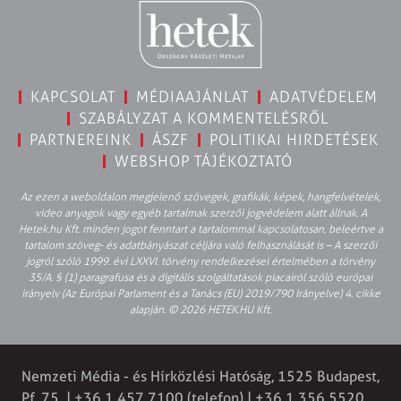
KAPCSOLAT
MÉDIAAJÁNLAT
ADATVÉDELEM
SZABÁLYZAT A KOMMENTELÉSRŐL
PARTNEREINK
ÁSZF
POLITIKAI HIRDETÉSEK
WEBSHOP TÁJÉKOZTATÓ
Az ezen a weboldalon megjelenő szövegek, grafikák, képek, hangfelvételek,
video anyagok vagy egyéb tartalmak szerzői jogvédelem alatt állnak. A
Hetek.hu Kft. minden jogot fenntart a tartalommal kapcsolatosan, beleértve a
tartalom szöveg- és adatbányászat céljára való felhasználását is – A szerzői
jogról szóló 1999. évi LXXVI. törvény rendelkezései értelmében a törvény
35/A. § (1) paragrafusa és a digitális szolgáltatások piacairól szóló európai
irányelv (Az Európai Parlament és a Tanács (EU) 2019/790 Irányelve) 4. cikke
alapján. © 2026 HETEK.HU Kft.
Nemzeti Média - és Hírközlési Hatóság, 1525 Budapest,
Pf. 75. | +36 1 457 7100 (telefon) | +36 1 356 5520