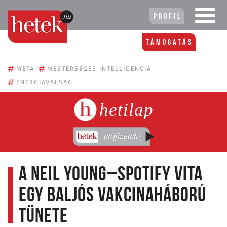
Profil
Támogatás
#
#
META
MESTERSÉGES INTELLIGENCIA
#
ENERGIAVÁLSÁG
hetilap
A Neil Young–Spotify vita
egy baljós vakcinaháború
tünete