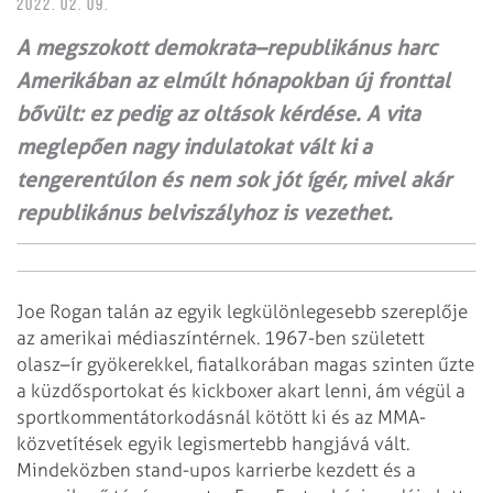
2022. 02. 09.
A megszokott demokrata–republikánus harc
Amerikában az elmúlt hónapokban új fronttal
bővült: ez pedig az oltások kérdése. A vita
meglepően nagy indulatokat vált ki a
tengerentúlon és nem sok jót ígér, mivel akár
republikánus belviszályhoz is vezethet.
Joe Rogan talán az egyik legkülönlegesebb szereplője
az amerikai médiaszíntérnek. 1967-ben született
olasz–ír gyökerekkel, fiatalkorában magas szinten űzte
a küzdősportokat és kickboxer akart lenni, ám végül a
sportkommentátorkodásnál kötött ki és az MMA-
közvetítések egyik legismertebb hangjává vált.
Mindeközben stand-upos karrierbe kezdett és a