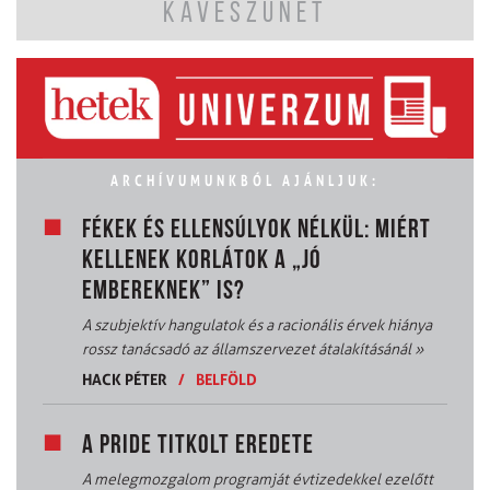
KÁVÉSZÜNET
ARCHÍVUMUNKBÓL AJÁNLJUK:
FÉKEK ÉS ELLENSÚLYOK NÉLKÜL: MIÉRT
KELLENEK KORLÁTOK A „JÓ
EMBEREKNEK” IS?
A szubjektív hangulatok és a racionális érvek hiánya
rossz tanácsadó az államszervezet átalakításánál
»
HACK PÉTER
/
BELFÖLD
A PRIDE TITKOLT EREDETE
A melegmozgalom programját évtizedekkel ezelőtt