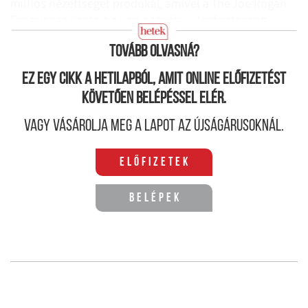
milliós nézettséget produkál, amivel a The Joe Rogan
Experience kenterbe veri a tévéipar legfontosabb
szereplőit, beleértve a CNN-t és társait is.
Tovább olvasná?
Ez egy cikk a hetilapból, amit online előfizetést
követően belépéssel elér.
Vagy vásárolja meg a lapot az újságárusoknál.
Előfizetek
Belépek