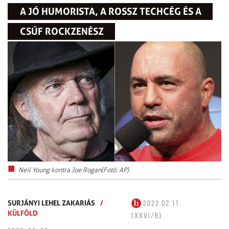
A JÓ HUMORISTA, A ROSSZ TECHCÉG ÉS A
CSÚF ROCKZENÉSZ
Neil Young kontra Joe Rogan(Fotó: AP)
SURJÁNYI LEHEL ZAKARIÁS
/
2022.02.11.
KÜLFÖLD
(XXVI/6)