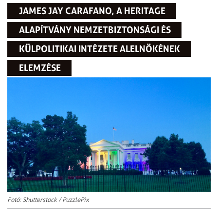
JAMES JAY CARAFANO, A HERITAGE
ALAPÍTVÁNY NEMZETBIZTONSÁGI ÉS
KÜLPOLITIKAI INTÉZETE ALELNÖKÉNEK
ELEMZÉSE
Fotó: Shutterstock / PuzzlePix