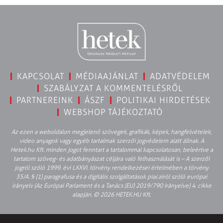
KAPCSOLAT
MÉDIAAJÁNLAT
ADATVÉDELEM
SZABÁLYZAT A KOMMENTELÉSRŐL
PARTNEREINK
ÁSZF
POLITIKAI HIRDETÉSEK
WEBSHOP TÁJÉKOZTATÓ
Az ezen a weboldalon megjelenő szövegek, grafikák, képek, hangfelvételek,
video anyagok vagy egyéb tartalmak szerzői jogvédelem alatt állnak. A
Hetek.hu Kft. minden jogot fenntart a tartalommal kapcsolatosan, beleértve a
tartalom szöveg- és adatbányászat céljára való felhasználását is – A szerzői
jogról szóló 1999. évi LXXVI. törvény rendelkezései értelmében a törvény
35/A. § (1) paragrafusa és a digitális szolgáltatások piacairól szóló európai
irányelv (Az Európai Parlament és a Tanács (EU) 2019/790 Irányelve) 4. cikke
alapján. © 2026 HETEK.HU Kft.