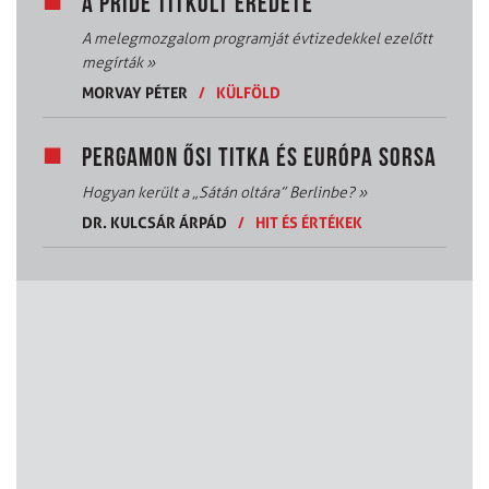
A PRIDE TITKOLT EREDETE
A melegmozgalom programját évtizedekkel ezelőtt
megírták
»
MORVAY PÉTER
/
KÜLFÖLD
PERGAMON ŐSI TITKA ÉS EURÓPA SORSA
Hogyan került a „Sátán oltára” Berlinbe?
»
DR. KULCSÁR ÁRPÁD
/
HIT ÉS ÉRTÉKEK