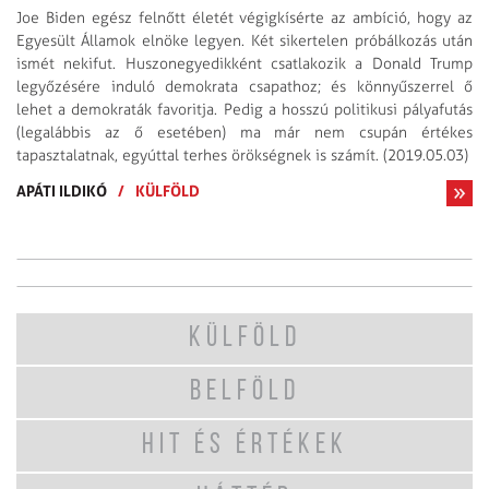
Joe Biden egész felnőtt életét végigkísérte az ambíció, hogy az
Egyesült Államok elnöke legyen. Két sikertelen próbálkozás után
ismét nekifut. Huszonegyedikként csatlakozik a Donald Trump
legyőzésére induló demokrata csapathoz; és könnyűszerrel ő
lehet a demokraták favoritja. Pedig a hosszú politikusi pályafutás
(legalábbis az ő esetében) ma már nem csupán értékes
tapasztalatnak, egyúttal terhes örökségnek is számít. (2019.05.03)
APÁTI ILDIKÓ
/
KÜLFÖLD
KÜLFÖLD
BELFÖLD
HIT ÉS ÉRTÉKEK