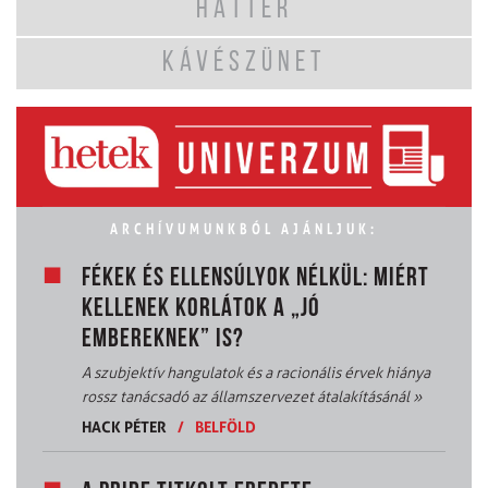
HÁTTÉR
KÁVÉSZÜNET
ARCHÍVUMUNKBÓL AJÁNLJUK:
FÉKEK ÉS ELLENSÚLYOK NÉLKÜL: MIÉRT
KELLENEK KORLÁTOK A „JÓ
EMBEREKNEK” IS?
A szubjektív hangulatok és a racionális érvek hiánya
rossz tanácsadó az államszervezet átalakításánál
»
HACK PÉTER
/
BELFÖLD