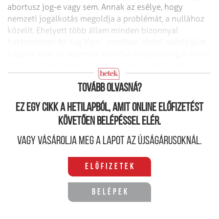
abortusz jog-e vagy sem. Annak az esélye, hogy
nemzeti jogalkotás megoldja a problémát, a nullához
közelít. Ehelyett több állam minden bizonnyal
határozottan fel fog lépni, merőben eltérő politikákat
hagyva jóvá. Az abortusz kérdése valószínűleg a soron
következő országos választásokon is vízválasztó lesz
majd.
Tovább olvasná?
Ez egy cikk a hetilapból, amit online előfizetést
követően belépéssel elér.
Vagy vásárolja meg a lapot az újságárusoknál.
Előfizetek
Belépek