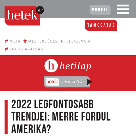
Profil
Támogatás
#
#
META
MESTERSÉGES INTELLIGENCIA
#
ENERGIAVÁLSÁG
hetilap
2022 legfontosabb
trendjei: merre fordul
Amerika?