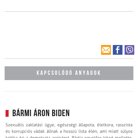
KAPCSOLÓDÓ ANYAGOK
Bármi áron Biden
Szexuális zaklatási ügye, egészségi állapota, életkora, rasszista
és korrupciós vádak állnak a hosszú lista élén, ami miatt súlyos
kritika éri a demokrata aspiránst. Pártja egyelőre kitart mellette,