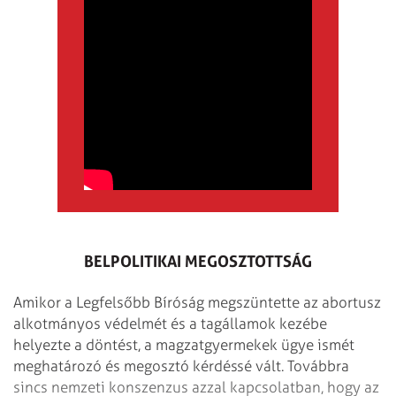
BELPOLITIKAI MEGOSZTOTTSÁG
Amikor a Legfelsőbb Bíróság megszüntette az abortusz
alkotmányos védelmét és a tagállamok kezébe
helyezte a döntést, a magzatgyermekek ügye ismét
meghatározó és megosztó kérdéssé vált. Továbbra
sincs nemzeti konszenzus azzal kapcsolatban, hogy az