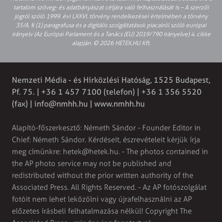
tartalom szöveg- és adatbányászat céljára való felhasználását is – A szerzői
jogról szóló 1999. évi LXXVI. törvény rendelkezései értelmében a törvény
35/A. § (1) paragrafusa és a digitális szolgáltatások piacairól szóló európai
irányelv (Az Európai Parlament és a Tanács (EU) 2019/790 Irányelve) 4. cikke
alapján. © 2026 HETEK.HU Kft.
Nemzeti Média - és Hírközlési Hatóság, 1525 Budapest,
Pf. 75. | +36 1 457 7100 (telefon) | +36 1 356 5520
(fax) |
info@nmhh.hu
| www.nmhh.hu
Alapító-főszerkesztő: Németh Sándor - Founder Editor in
Chief: Németh Sándor. Kérdéseit, észrevételeit kérjük írja
meg címünkre:
hetek@hetek.hu
. - The photos contained in
the AP photo service may not be published and
redistributed without the prior written authority of the
Associated Press. All Rights Reserved. - Az AP fotószolgálat
fotóit nem lehet leközölni vagy újrafelhasználni az AP
előzetes írásbeli felhatalmazása nélkül! Copyright The