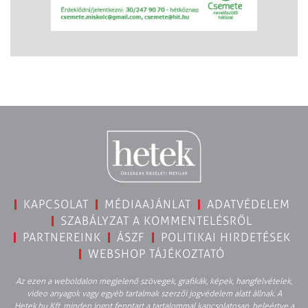
KAPCSOLAT
MÉDIAAJÁNLAT
ADATVÉDELEM
SZABÁLYZAT A KOMMENTELÉSRŐL
PARTNEREINK
ÁSZF
POLITIKAI HIRDETÉSEK
WEBSHOP TÁJÉKOZTATÓ
Az ezen a weboldalon megjelenő szövegek, grafikák, képek, hangfelvételek,
video anyagok vagy egyéb tartalmak szerzői jogvédelem alatt állnak. A
Hetek.hu Kft. minden jogot fenntart a tartalommal kapcsolatosan, beleértve a