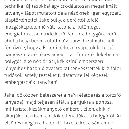
technikai újításokkal egy csodálatosan meganimált
látványvilágot mutatott be a nézőknek, igen egyszerű
alaptörténettel: Jake Sully, a deréktól lefelé
mozgásképtelenné vált katona a különleges
energiaforrással rendelkező Pandora bolygóra kerül,
ahol a helyi bennszülött na’vi törzs bizalmába kell
férkőznie, hogy a Földről érkező csapatok ki tudják
bányászni az értékes anyagokat. Ennek érdekében a
bolygót lakó nép óriási, kék színű emberszerű
lényeihez hasonló avatarokat tenyésztettek ki a földi
tudósok, amely testeket tudatátvitellel képesek
embergazdáik irányítani.
Jake időközben beleszeret a na’vi életbe (és a törzsfő
lányába), majd teljesen átáll a pártjukra a gonosz,
militarista, kizsákmányoló emberek ellen, akik ki
akarják pusztítani a nekik ellenállókat a bolygóról. Az
első rész végén a haldokló Jake lelkét a sámánjuk