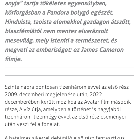
anyja” tartja tökéletes egyensúlyban,
körforgásban a Pandora bolygó egészét.
Hinduista, taoista elemekkel gazdagon átszőtt,
blaszfémiától nem mentes elvarázsolt
mesevilág, mely isteníti a természetet, és
megveti az emberiséget: ez James Cameron
filmje.
Szinte napra pontosan tizenhárom évvel az első rész
2009. decemberi megjelenése után, 2022
decemberében került mozikba az Avatar film második
része, A víz útja, amelyben a történet is nagyjából
tizenhárom-tizennégy évvel az első rész eseményei
után veszi fel a fonalat.
A hatalmas sikerrel debütáló első rész fantasztikus