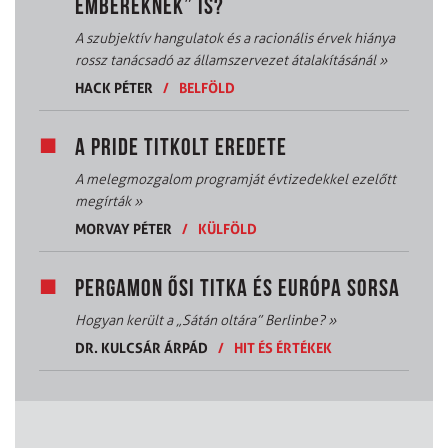
EMBEREKNEK” IS?
A szubjektív hangulatok és a racionális érvek hiánya
rossz tanácsadó az államszervezet átalakításánál
»
HACK PÉTER
/
BELFÖLD
A PRIDE TITKOLT EREDETE
A melegmozgalom programját évtizedekkel ezelőtt
megírták
»
MORVAY PÉTER
/
KÜLFÖLD
PERGAMON ŐSI TITKA ÉS EURÓPA SORSA
Hogyan került a „Sátán oltára” Berlinbe?
»
DR. KULCSÁR ÁRPÁD
/
HIT ÉS ÉRTÉKEK