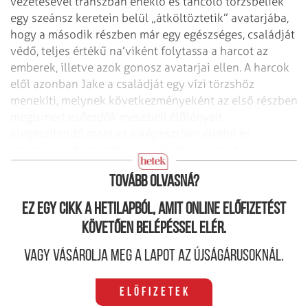
vezetésével transzban éneklő és táncoló törzsbeliek
egy szeánsz keretein belül „átköltöztetik” avatarjába,
hogy a második részben már egy egészséges, családját
védő, teljes értékű na’viként folytassa a harcot az
emberek, illetve azok gonosz avatarjai ellen. A harcok
elől azonban Jake a családját egy vízi törzshöz
menekíti, melynek következményeként az első részben
megismert esőerdők mesebeli élőlényeit
kiegészítendő most az elképesztően élethű és
részletesen felépített óceánvilágba nyerhetünk
közelebbi betekintést.
Tovább olvasná?
Ez egy cikk a hetilapból, amit online előfizetést
követően belépéssel elér.
Vagy vásárolja meg a lapot az újságárusoknál.
Előfizetek