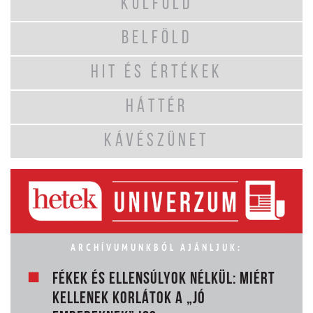
KÜLFÖLD
BELFÖLD
HIT ÉS ÉRTÉKEK
HÁTTÉR
KÁVÉSZÜNET
ARCHÍVUMUNKBÓL AJÁNLJUK:
FÉKEK ÉS ELLENSÚLYOK NÉLKÜL: MIÉRT
KELLENEK KORLÁTOK A „JÓ