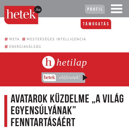
Profil
Támogatás
#
#
META
MESTERSÉGES INTELLIGENCIA
#
ENERGIAVÁLSÁG
hetilap
Avatarok küzdelme „a világ
egyensúlyának”
fenntartásáért