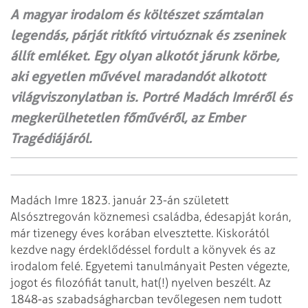
A magyar irodalom és költészet számtalan
legendás, párját ritkító virtuóznak és zseninek
állít emléket. Egy olyan alkotót járunk körbe,
aki egyetlen művével maradandót alkotott
világviszonylatban is. Portré Madách Imréről és
megkerülhetetlen főművéről, az Ember
Tragédiájáról.
Madách Imre 1823. január 23-án született
Alsósztregován köznemesi családba, édesapját korán,
már tizenegy éves korában elvesztette. Kiskorától
kezdve nagy érdeklődéssel fordult a könyvek és az
irodalom felé. Egyetemi tanulmányait Pesten végezte,
jogot és filozófiát tanult, hat(!) nyelven beszélt. Az
1848-as szabadságharcban tevőlegesen nem tudott