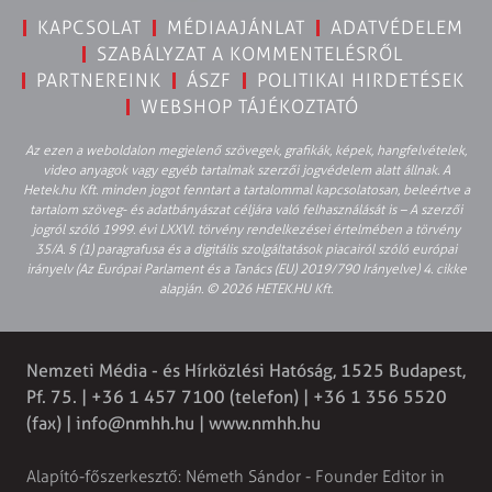
KAPCSOLAT
MÉDIAAJÁNLAT
ADATVÉDELEM
SZABÁLYZAT A KOMMENTELÉSRŐL
PARTNEREINK
ÁSZF
POLITIKAI HIRDETÉSEK
WEBSHOP TÁJÉKOZTATÓ
Az ezen a weboldalon megjelenő szövegek, grafikák, képek, hangfelvételek,
video anyagok vagy egyéb tartalmak szerzői jogvédelem alatt állnak. A
Hetek.hu Kft. minden jogot fenntart a tartalommal kapcsolatosan, beleértve a
tartalom szöveg- és adatbányászat céljára való felhasználását is – A szerzői
jogról szóló 1999. évi LXXVI. törvény rendelkezései értelmében a törvény
35/A. § (1) paragrafusa és a digitális szolgáltatások piacairól szóló európai
irányelv (Az Európai Parlament és a Tanács (EU) 2019/790 Irányelve) 4. cikke
alapján. © 2026 HETEK.HU Kft.
Nemzeti Média - és Hírközlési Hatóság, 1525 Budapest,
Pf. 75. | +36 1 457 7100 (telefon) | +36 1 356 5520
(fax) |
info@nmhh.hu
| www.nmhh.hu
Alapító-főszerkesztő: Németh Sándor - Founder Editor in