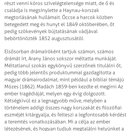
részt venni kóros szívelégtelensége miatt, de ő és
családja is megsínylette a Haynau-korszak
megtorlásának hullámait. Öccse a harcok közben
betegedett meg és hunyt el 1849 októberében, őt
pedig szökevények bújtatásának vádjával
bebörtönözték 1852 augusztusától.
Elsősorban drámaíróként tartjuk számon, számos
drámát írt, Arany János sokszor méltatta munkáját.
Méltatlanul szokás egykönyvű szerzőnek titulálni őt,
pedig több jelentős produktummal gazdagította a
magyar drámairodalmat, mint például a bibliai témájú
Mózes (1862). Madách 1859-ben kezdte el megírni Az
ember tragédiáját, melyen egy évig dolgozott.
Kétségkívül ez a legnagyobb műve, melyben a
történelem addigi összes nagy korszakát és filozófiai
eszméjét kitárgyalja, és felteszi a legfontosabb kérdést
a teremtés vonatkozásában. Mi a célja az ember
létezésének, és hogyan tudjuk megtalálni helyünket a