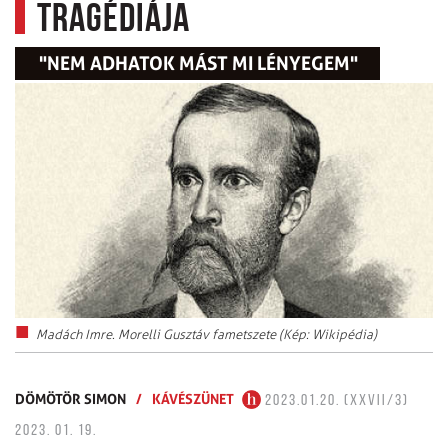
tragédiája
"NEM ADHATOK MÁST MI LÉNYEGEM"
Madách Imre. Morelli Gusztáv fametszete (Kép: Wikipédia)
DÖMÖTÖR SIMON
/
KÁVÉSZÜNET
2023.01.20. (XXVII/3)
2023. 01. 19.