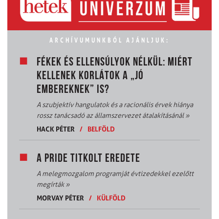
ARCHÍVUMUNKBÓL AJÁNLJUK:
FÉKEK ÉS ELLENSÚLYOK NÉLKÜL: MIÉRT
KELLENEK KORLÁTOK A „JÓ
EMBEREKNEK” IS?
A szubjektív hangulatok és a racionális érvek hiánya
rossz tanácsadó az államszervezet átalakításánál
»
HACK PÉTER
/
BELFÖLD
A PRIDE TITKOLT EREDETE
A melegmozgalom programját évtizedekkel ezelőtt
megírták
»
MORVAY PÉTER
/
KÜLFÖLD