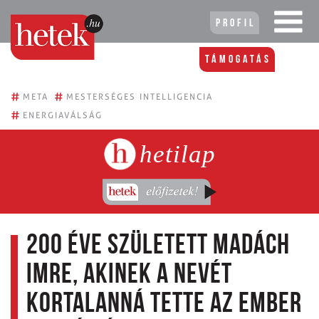
Profil
Támogatás
#
#
META
MESTERSÉGES INTELLIGENCIA
#
ENERGIAVÁLSÁG
hetilap
200 éve született Madách
Imre, akinek a nevét
kortalanná tette Az ember