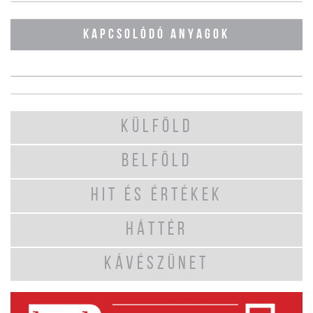
KAPCSOLÓDÓ ANYAGOK
KÜLFÖLD
BELFÖLD
HIT ÉS ÉRTÉKEK
HÁTTÉR
KÁVÉSZÜNET