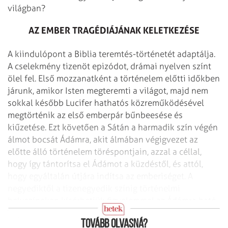
világban?
AZ EMBER TRAGÉDIÁJÁNAK KELETKEZÉSE
A kiindulópont a Biblia teremtés-történetét adaptálja.
A cselekmény tizenöt epizódot, drámai nyelven színt
ölel fel. Első mozzanatként a történelem előtti időkben
járunk, amikor Isten megteremti a világot, majd nem
sokkal később Lucifer hathatós közreműködésével
megtörténik az első emberpár bűnbeesése és
kiűzetése. Ezt követően a Sátán a harmadik szín végén
álmot bocsát Ádámra, akit álmában végigvezet az
előtte álló történelem töréspontjain, azzal a céllal,
hogy így tántorítsa el Ádámot a küzdéstől, és attól,
hogy egyáltalán útjára indítsa az emberiséget. A
negyediktől a tizenegyedik színig történelmi
helyszíneken kísérhetjük figyelemmel az Ádámra ható
impulzusokat.
Tovább olvasná?