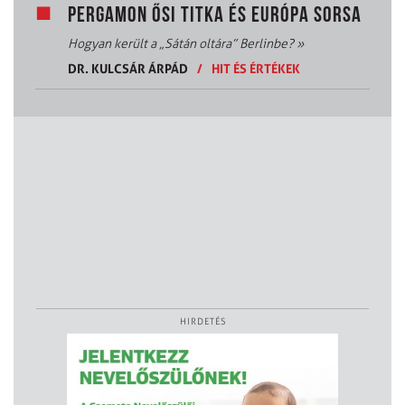
PERGAMON ŐSI TITKA ÉS EURÓPA SORSA
Hogyan került a „Sátán oltára” Berlinbe?
»
DR. KULCSÁR ÁRPÁD
/
HIT ÉS ÉRTÉKEK
HIRDETÉS