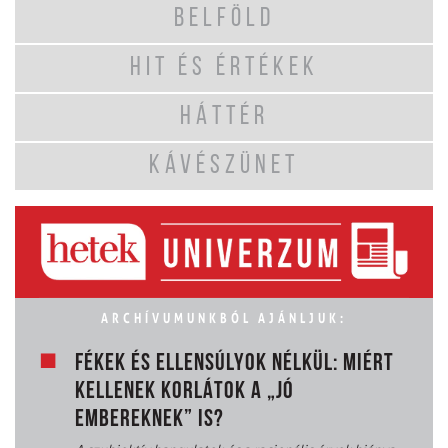
BELFÖLD
HIT ÉS ÉRTÉKEK
HÁTTÉR
KÁVÉSZÜNET
ARCHÍVUMUNKBÓL AJÁNLJUK:
FÉKEK ÉS ELLENSÚLYOK NÉLKÜL: MIÉRT
KELLENEK KORLÁTOK A „JÓ
EMBEREKNEK” IS?