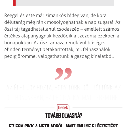
Reggel és este már zimankós hideg van, de kora
délutánig még ránk mosolyoghatnak a nap sugarai. Az
őszi táj tagadhatatlanul csodaszép – emellett számos
értékes alapanyagnak kezdődik a szezonja ezekben a
hónapokban. Az ősz tárháza rendkívül bőséges.
Minden terményt betakarítottak, mi, felhasználók
pedig örömmel válogathatunk a gazdag kínálatból.
Az élet úgy hozta, hogy több időt töltünk az
otthonunkban, ez pedig alkalmat teremthet
a közös főzésekre.
Tovább olvasná?