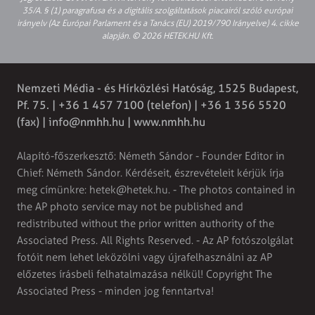
35/A. § (1) paragrafusa és a digitális szolgáltatások piacairól szóló európai
irányelv (Az Európai Parlament és a Tanács (EU) 2019/790 Irányelve) 4. cikke
alapján. © 2026 HETEK.HU Kft.
Nemzeti Média - és Hírközlési Hatóság, 1525 Budapest,
Pf. 75. | +36 1 457 7100 (telefon) | +36 1 356 5520
(fax) |
info@nmhh.hu
| www.nmhh.hu
Alapító-főszerkesztő: Németh Sándor - Founder Editor in
Chief: Németh Sándor. Kérdéseit, észrevételeit kérjük írja
meg címünkre:
hetek@hetek.hu
. - The photos contained in
the AP photo service may not be published and
redistributed without the prior written authority of the
Associated Press. All Rights Reserved. - Az AP fotószolgálat
fotóit nem lehet leközölni vagy újrafelhasználni az AP
előzetes írásbeli felhatalmazása nélkül! Copyright The
Associated Press - minden jog fenntartva!