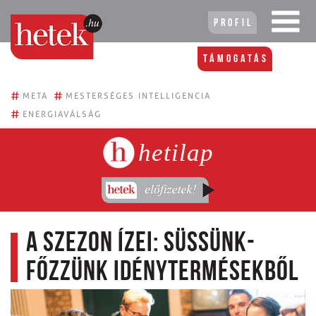
Profil
Támogatás
#
#
META
MESTERSÉGES INTELLIGENCIA
#
ENERGIAVÁLSÁG
hetilap
A szezon ízei: süssünk-
főzzünk idénytermésekből