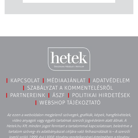
KAPCSOLAT
MÉDIAAJÁNLAT
ADATVÉDELEM
SZABÁLYZAT A KOMMENTELÉSRŐL
PARTNEREINK
ÁSZF
POLITIKAI HIRDETÉSEK
WEBSHOP TÁJÉKOZTATÓ
Az ezen a weboldalon megjelenő szövegek, grafikák, képek, hangfelvételek,
video anyagok vagy egyéb tartalmak szerzői jogvédelem alatt állnak. A
Hetek.hu Kft. minden jogot fenntart a tartalommal kapcsolatosan, beleértve a
tartalom szöveg- és adatbányászat céljára való felhasználását is – A szerzői
jogról szóló 1999. évi LXXVI. törvény rendelkezései értelmében a törvény