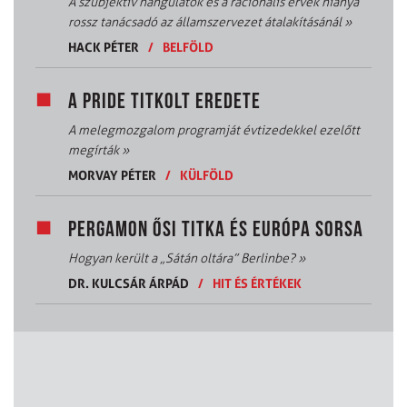
A szubjektív hangulatok és a racionális érvek hiánya
rossz tanácsadó az államszervezet átalakításánál
»
HACK PÉTER
/
BELFÖLD
A PRIDE TITKOLT EREDETE
A melegmozgalom programját évtizedekkel ezelőtt
megírták
»
MORVAY PÉTER
/
KÜLFÖLD
PERGAMON ŐSI TITKA ÉS EURÓPA SORSA
Hogyan került a „Sátán oltára” Berlinbe?
»
DR. KULCSÁR ÁRPÁD
/
HIT ÉS ÉRTÉKEK