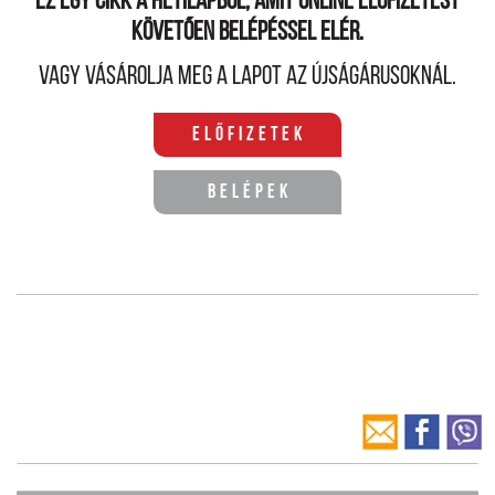
Ez egy cikk a hetilapból, amit online előfizetést
követően belépéssel elér.
Vagy vásárolja meg a lapot az újságárusoknál.
Előfizetek
Belépek