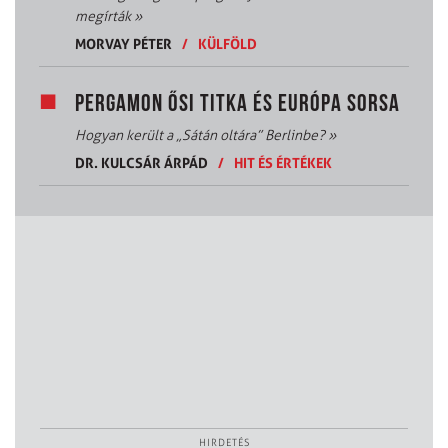
megírták
»
MORVAY PÉTER
/
KÜLFÖLD
PERGAMON ŐSI TITKA ÉS EURÓPA SORSA
Hogyan került a „Sátán oltára” Berlinbe?
»
DR. KULCSÁR ÁRPÁD
/
HIT ÉS ÉRTÉKEK
HIRDETÉS