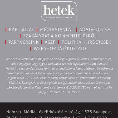
KAPCSOLAT
MÉDIAAJÁNLAT
ADATVÉDELEM
SZABÁLYZAT A KOMMENTELÉSRŐL
PARTNEREINK
ÁSZF
POLITIKAI HIRDETÉSEK
WEBSHOP TÁJÉKOZTATÓ
Az ezen a weboldalon megjelenő szövegek, grafikák, képek, hangfelvételek,
video anyagok vagy egyéb tartalmak szerzői jogvédelem alatt állnak. A
Hetek.hu Kft. minden jogot fenntart a tartalommal kapcsolatosan, beleértve a
tartalom szöveg- és adatbányászat céljára való felhasználását is – A szerzői
jogról szóló 1999. évi LXXVI. törvény rendelkezései értelmében a törvény
35/A. § (1) paragrafusa és a digitális szolgáltatások piacairól szóló európai
irányelv (Az Európai Parlament és a Tanács (EU) 2019/790 Irányelve) 4. cikke
alapján. © 2026 HETEK.HU Kft.
Nemzeti Média - és Hírközlési Hatóság, 1525 Budapest,