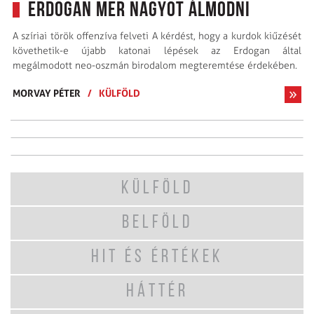
Erdogan mer nagyot álmodni
A szíriai török offenzíva felveti A kérdést, hogy a kurdok kiűzését
követhetik-e újabb katonai lépések az Erdogan által
megálmodott neo-oszmán birodalom megteremtése érdekében.
MORVAY PÉTER
/
KÜLFÖLD
KÜLFÖLD
BELFÖLD
HIT ÉS ÉRTÉKEK
HÁTTÉR