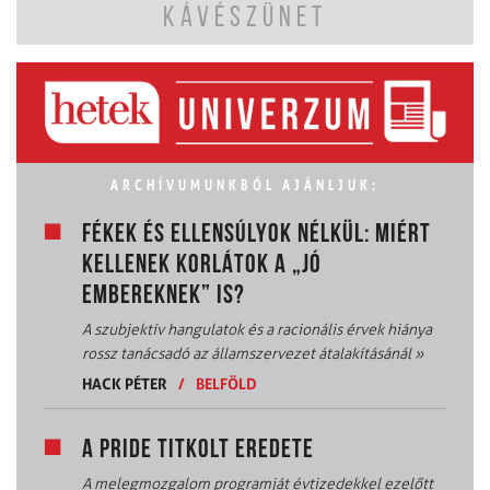
KÁVÉSZÜNET
ARCHÍVUMUNKBÓL AJÁNLJUK:
FÉKEK ÉS ELLENSÚLYOK NÉLKÜL: MIÉRT
KELLENEK KORLÁTOK A „JÓ
EMBEREKNEK” IS?
A szubjektív hangulatok és a racionális érvek hiánya
rossz tanácsadó az államszervezet átalakításánál
»
HACK PÉTER
/
BELFÖLD
A PRIDE TITKOLT EREDETE
A melegmozgalom programját évtizedekkel ezelőtt