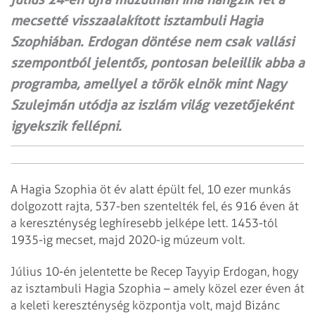
mecsetté visszaalakított isztambuli Hagia
Szophiában. Erdogan döntése nem csak vallási
szempontból jelentős, pontosan beleillik abba a
programba, amellyel a török elnök mint Nagy
Szulejmán utódja az iszlám világ vezetőjeként
igyekszik fellépni.
A Hagia Szophia öt év alatt épült fel, 10 ezer munkás
dolgozott rajta, 537-ben szentelték fel, és 916 éven át
a kereszténység leghíresebb jelképe lett. 1453-tól
1935-ig mecset, majd 2020-ig múzeum volt.
Július 10-én jelentette be Recep Tayyip Erdogan, hogy
az isztambuli Hagia Szophia – amely közel ezer éven át
a keleti kereszténység központja volt, majd Bizánc