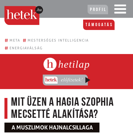
Profil
Támogatás
#
#
META
MESTERSÉGES INTELLIGENCIA
#
ENERGIAVÁLSÁG
hetilap
Mit üzen a Hagia Szophia
mecsetté alakítása?
A MUSZLIMOK HAJNALCSILLAGA