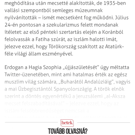
meghódítása után mecsetté alakították, de 1935-ben
vallási szempontból semleges múzeumnak
nyilvánították – ismét mecsetként fog működni. Július
24-én pontosan a szekularizmus felett mondanak
ítéletet: az első pénteki szertartás elején a Koránból
felolvassák a Fatiha szúrát, az iszlám halotti imát,
jelezve ezzel, hogy Törökország szakított az Atatürk-
féle világi állam eszményével.
Erdogan a Hagia Szophia „újjászületését” úgy méltatta
Twitter-üzenetében, mint ami hatalmas érték az egész
muszlim világ számára, „Buharától Andalúziáig”, vagyis
a mai Üzbegisztántól Spanyolországig. A török elnök
szerint a döntés egyenértékű a jeruzsálemi „al-Aksza
mecset felszabadításával” – jelezve ezzel, hogy az
iszlám felsőbbrendűséget nemcsak a
kereszténységgel, hanem a zsidó vallással szemben is
helyre kívánja állítani.
Tovább olvasná?