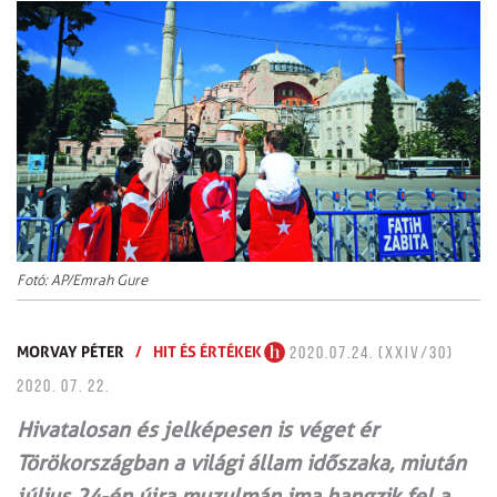
Fotó: AP/Emrah Gure
MORVAY PÉTER
/
HIT ÉS ÉRTÉKEK
2020.07.24. (XXIV/30)
2020. 07. 22.
Hivatalosan és jelképesen is véget ér
Törökországban a világi állam időszaka, miután
július 24-én újra muzulmán ima hangzik fel a