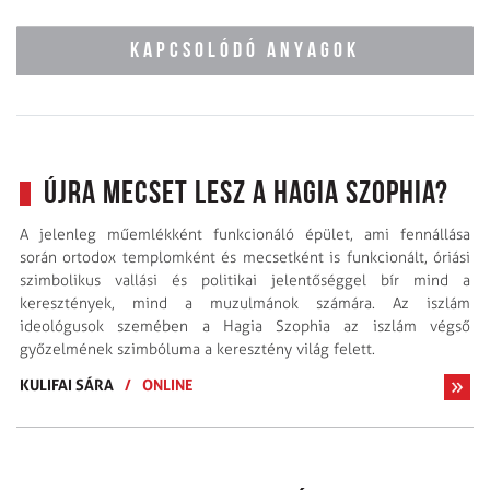
KAPCSOLÓDÓ ANYAGOK
Újra mecset lesz a Hagia Szophia?
A jelenleg műemlékként funkcionáló épület, ami fennállása
során ortodox templomként és mecsetként is funkcionált, óriási
szimbolikus vallási és politikai jelentőséggel bír mind a
keresztények, mind a muzulmánok számára. Az iszlám
ideológusok szemében a Hagia Szophia az iszlám végső
győzelmének szimbóluma a keresztény világ felett.
KULIFAI SÁRA
/
ONLINE