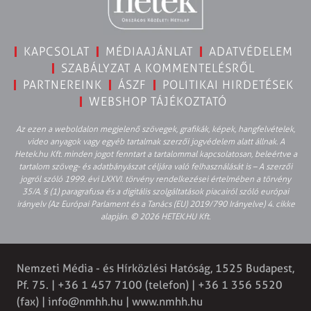
KAPCSOLAT
MÉDIAAJÁNLAT
ADATVÉDELEM
SZABÁLYZAT A KOMMENTELÉSRŐL
PARTNEREINK
ÁSZF
POLITIKAI HIRDETÉSEK
WEBSHOP TÁJÉKOZTATÓ
Az ezen a weboldalon megjelenő szövegek, grafikák, képek, hangfelvételek,
video anyagok vagy egyéb tartalmak szerzői jogvédelem alatt állnak. A
Hetek.hu Kft. minden jogot fenntart a tartalommal kapcsolatosan, beleértve a
tartalom szöveg- és adatbányászat céljára való felhasználását is – A szerzői
jogról szóló 1999. évi LXXVI. törvény rendelkezései értelmében a törvény
35/A. § (1) paragrafusa és a digitális szolgáltatások piacairól szóló európai
irányelv (Az Európai Parlament és a Tanács (EU) 2019/790 Irányelve) 4. cikke
alapján. © 2026 HETEK.HU Kft.
Nemzeti Média - és Hírközlési Hatóság, 1525 Budapest,
Pf. 75. | +36 1 457 7100 (telefon) | +36 1 356 5520
(fax) |
info@nmhh.hu
| www.nmhh.hu