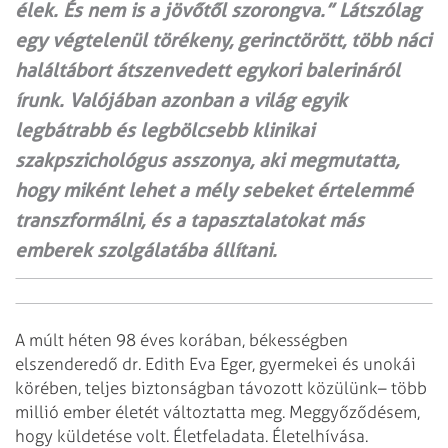
élek. És nem is a jövőtől szorongva.” Látszólag
egy végtelenül törékeny, gerinctörött, több náci
haláltábort átszenvedett egykori balerináról
írunk. Valójában azonban a világ egyik
legbátrabb és legbölcsebb klinikai
szakpszichológus asszonya, aki megmutatta,
hogy miként lehet a mély sebeket értelemmé
transzformálni, és a tapasztalatokat más
emberek szolgálatába állítani.
A múlt héten 98 éves korában, békességben
elszenderedő dr. Edith Eva Eger, gyermekei és unokái
körében, teljes biztonságban távozott közülünk– több
millió ember életét változtatta meg. Meggyőződésem,
hogy küldetése volt. Életfeladata. Életelhívása.