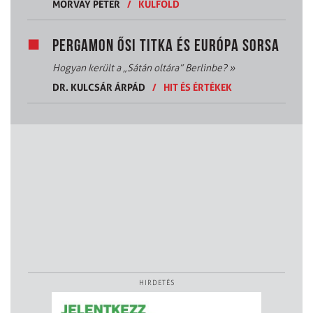
MORVAY PÉTER
/
KÜLFÖLD
PERGAMON ŐSI TITKA ÉS EURÓPA SORSA
Hogyan került a „Sátán oltára” Berlinbe?
»
DR. KULCSÁR ÁRPÁD
/
HIT ÉS ÉRTÉKEK
HIRDETÉS