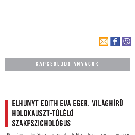
KAPCSOLÓDÓ ANYAGOK
Elhunyt Edith Eva Eger, világhírű
holokauszt-túlélő
szakpszichológus
98 éves korában elhunyt Edith Eva Eger, magyar