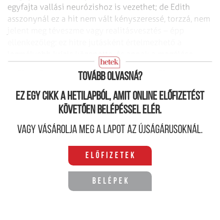
egyfajta vallási neurózishoz is vezethet; de Edith
asszonynál ez a hit nem vált kényszeressé, torzzá, nem
jelent meg téveszme vagy realitásvesztés – épp
ellenkezőleg: ez hitre jutásként értelmezhető a
legmélyebb krízis közepette, és annak a megélése,
hogy még a szenvedésben sem vagyok egyedül.
Tovább olvasná?
Ez egy cikk a hetilapból, amit online előfizetést
követően belépéssel elér.
Vagy vásárolja meg a lapot az újságárusoknál.
Előfizetek
Belépek