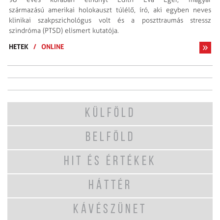
származású amerikai holokauszt túlélő, író, aki egyben neves
klinikai szakpszichológus volt és a poszttraumás stressz
szindróma (PTSD) elismert kutatója.
HETEK
/
ONLINE
KÜLFÖLD
BELFÖLD
HIT ÉS ÉRTÉKEK
HÁTTÉR
KÁVÉSZÜNET