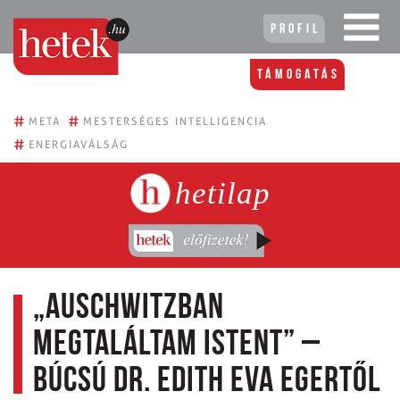
Profil
Támogatás
#
#
META
MESTERSÉGES INTELLIGENCIA
#
ENERGIAVÁLSÁG
hetilap
„Auschwitzban
megtaláltam Istent” –
Búcsú dr. Edith Eva Egertől