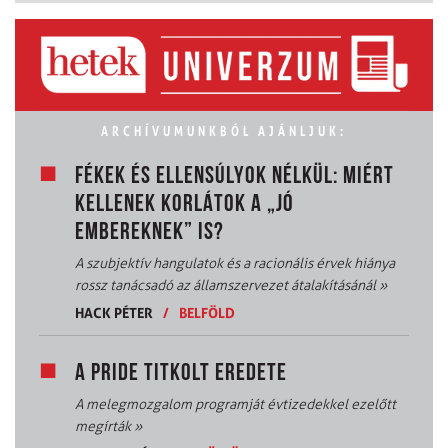
ARCHÍVUMUNKBÓL AJÁNLJUK:
FÉKEK ÉS ELLENSÚLYOK NÉLKÜL: MIÉRT
KELLENEK KORLÁTOK A „JÓ
EMBEREKNEK” IS?
A szubjektív hangulatok és a racionális érvek hiánya
rossz tanácsadó az államszervezet átalakításánál
»
HACK PÉTER
/
BELFÖLD
A PRIDE TITKOLT EREDETE
A melegmozgalom programját évtizedekkel ezelőtt
megírták
»