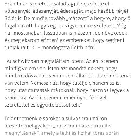
Számtalan szeretett családtagját veszítette el –
vőlegényét, édesanyját, édesapját, majd később férjét,
Bélát is. De mindig tovább „mászott” a hegyre, ahogy ő
fogalmazott, hogy véghez vigye, amire született. Még
ha „mostanában lassabban is mászom, de növekedek,
és meg akarom érinteni az embereket, hogy segíteni
tudjak rajtuk” – mondogatta Edith néni.
„Auschwitzban megtaláltam Istent. Az én Istenem
mindig velem van. Isten azt mondta nekem, hogy
minden időszakos, semmi sem állandó… Istennek terve
van velem. Nemcsak az, hogy túléljek, hanem az is,
hogy utat mutassak másoknak, hogy hasznos legyek a
számukra. Az én Istenem reménnyel, fénnyel,
szeretettel és együttérzéssel teli.”
Tekinthetnénk e sorokat a súlyos traumákon
átesetteknél gyakori „poszttraumás spirituális
megnyílásnak”, amely a lelki és fizikai törés során