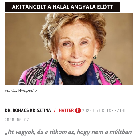
AKI TÁNCOLT A HALÁL ANGYALA ELŐTT
Forrás: Wikipedia
DR. BOHÁCS KRISZTINA
/
HÁTTÉR
2026.05.08. (XXX/19)
2026. 05. 07.
„Itt vagyok, és a titkom az, hogy nem a múltban