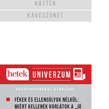
HÁTTÉR
KÁVÉSZÜNET
ARCHÍVUMUNKBÓL AJÁNLJUK:
FÉKEK ÉS ELLENSÚLYOK NÉLKÜL:
MIÉRT KELLENEK KORLÁTOK A „JÓ