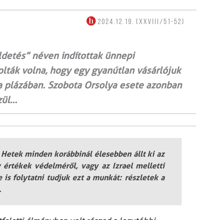
2024.12.19. (XXVIII/51-52)
ldetés” néven indítottak ünnepi
lták volna, hogy egy gyanútlan vásárlójuk
 a plázában. Szobota Orsolya esete azonban
ül...
etek minden korábbinál élesebben állt ki az
 értékek védelméről, vagy az Izrael melletti
e is folytatni tudjuk ezt a munkát: részletek a
.