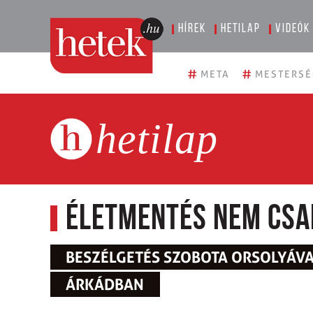
Hírek
Hetilap
Videók
#
#
META
MESTERSÉ
hetilap
Életmentés nem csa
BESZÉLGETÉS SZOBOTA ORSOLYÁVAL
ÁRKÁDBAN