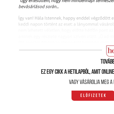
Úgy értesültem, hogy nem mindennapi természetf
bevásárlásod során...
Így van! Hála Istennek, happy enddel végződött e
keddi napon történt az eset: a lányommal vásáro
nem lehetett véletlen, hogy előtte hétfőn pont az
aminek egy részlete nagyon szíven ütött. „Ő ad m
Pál apostol Athénban elmondott beszéde: ezen 
szívemben.
Tovább
Ez egy cikk a hetilapból, amit onli
Vagy vásárolja meg a 
Előfizetek