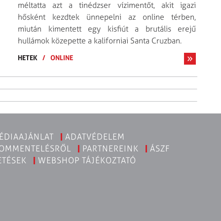
méltatta azt a tinédzser vízimentőt, akit igazi
hősként kezdtek ünnepelni az online térben,
miután kimentett egy kisfiút a brutális erejű
hullámok közepette a kaliforniai Santa Cruzban.
HETEK
/
ONLINE
ÉDIAAJÁNLAT
ADATVÉDELEM
KOMMENTELÉSRŐL
PARTNEREINK
ÁSZF
ETÉSEK
WEBSHOP TÁJÉKOZTATÓ