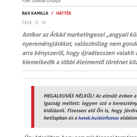
Fotó: Szobota Orsolya
BAJI KAMILLA
/
HÁTTÉR
2024. 12. 18.
Amikor az Árkád marketingesei „angyali kü
nyereményjátékot, valószínûleg nem gondo
arra kényszerül, hogy újraélesszen valakit
kiemelkedik a többi életmentő történet köz
MEGALKUVÁS NÉLKÜL! Az elmúlt évben a H
igazság mellett: legyen szó a keresztény
kiállásról. Fizessen elő Ön is, hogy jövőr
hetilapban és a
oldalon
hetek.hu/elofizetes