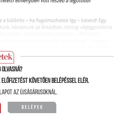
eletti élményben volt részed a legutóbbi
z a különös – ha fogalmazhatok így – kaland! Egy
ltunk, kávéztunk az Árkádban. Utólag végiggondolva
 Apostolok cselekedeteit olvastam a Bibliából,
indeneknek életet, leheletet és mindent” – hangzik
a mondaton nagyon sokat gondolkodtam, forgattam a
 olvasná?
ne előfizetést követően belépéssel elér.
lapot az újságárusoknál.
Belépek