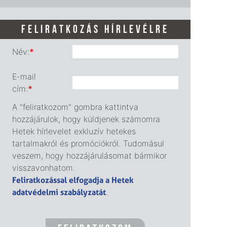
FELIRATKOZÁS HÍRLEVÉLRE
Név:
*
E-mail
cím:
*
A "feliratkozom" gombra kattintva
hozzájárulok, hogy küldjenek számomra
Hetek hírlevelet exkluzív hetekes
tartalmakról és promóciókról. Tudomásul
veszem, hogy hozzájárulásomat bármikor
visszavonhatom.
Feliratkozással elfogadja a Hetek
adatvédelmi szabályzatát
.