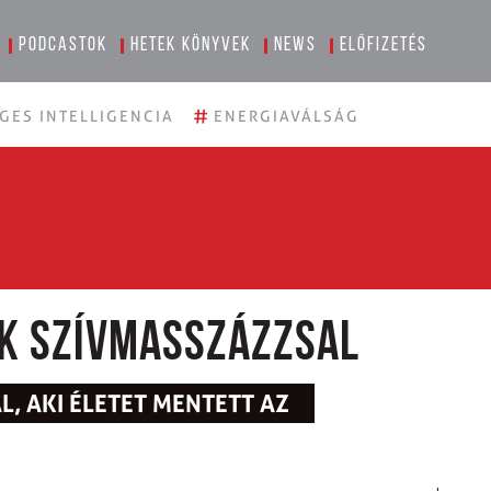
Podcastok
Hetek könyvek
News
Előfizetés
#
GES INTELLIGENCIA
ENERGIAVÁLSÁG
k szívmasszázzsal
, AKI ÉLETET MENTETT AZ