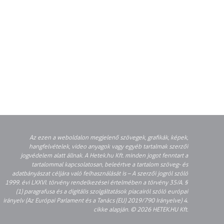
Az ezen a weboldalon megjelenő szövegek, grafikák, képek,
hangfelvételek, video anyagok vagy egyéb tartalmak szerzői
jogvédelem alatt állnak. A Hetek.hu Kft. minden jogot fenntart a
tartalommal kapcsolatosan, beleértve a tartalom szöveg- és
adatbányászat céljára való felhasználását is – A szerzői jogról szóló
1999. évi LXXVI. törvény rendelkezései értelmében a törvény 35/A. §
(1) paragrafusa és a digitális szolgáltatások piacairól szóló európai
irányelv (Az Európai Parlament és a Tanács (EU) 2019/790 Irányelve) 4.
cikke alapján. © 2026 HETEK.HU Kft.