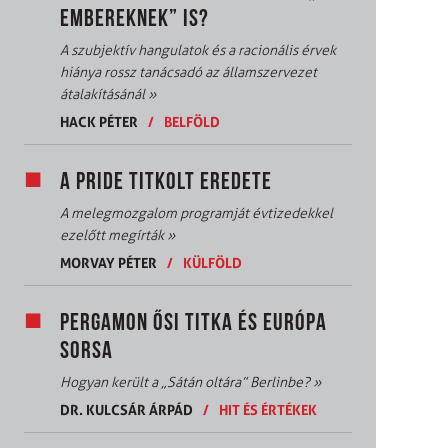
EMBEREKNEK” IS?
A szubjektív hangulatok és a racionális érvek
hiánya rossz tanácsadó az államszervezet
átalakításánál
»
HACK PÉTER
/
BELFÖLD
A PRIDE TITKOLT EREDETE
A melegmozgalom programját évtizedekkel
ezelőtt megírták
»
MORVAY PÉTER
/
KÜLFÖLD
PERGAMON ŐSI TITKA ÉS EURÓPA
SORSA
Hogyan került a „Sátán oltára” Berlinbe?
»
DR. KULCSÁR ÁRPÁD
/
HIT ÉS ÉRTÉKEK