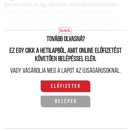
Emiatt aztán ez egy távolibb időszakra kitűzött terv
maradt. „Előre hozta a jövőt a Covid, meg kellett
ezeket lépni, nem volt választási lehetőség. Ez egy
tesztidőszak is volt arra, hogy működik-e a home
office, a videókonferenciák” – magyarázta. Hozzátette:
Tovább olvasná?
Ez egy cikk a hetilapból, amit online előfizetést
követően belépéssel elér.
Vagy vásárolja meg a lapot az újságárusoknál.
Előfizetek
Belépek