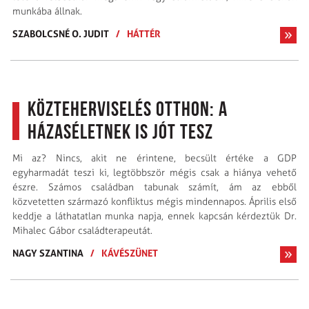
munkába állnak.
SZABOLCSNÉ O. JUDIT
/
HÁTTÉR
Közteherviselés otthon: a
házaséletnek is jót tesz
Mi az? Nincs, akit ne érintene, becsült értéke a GDP
egyharmadát teszi ki, legtöbbször mégis csak a hiánya vehető
észre. Számos családban tabunak számít, ám az ebből
közvetetten származó konfliktus mégis mindennapos. Április első
keddje a láthatatlan munka napja, ennek kapcsán kérdeztük Dr.
Mihalec Gábor családterapeutát.
NAGY SZANTINA
/
KÁVÉSZÜNET