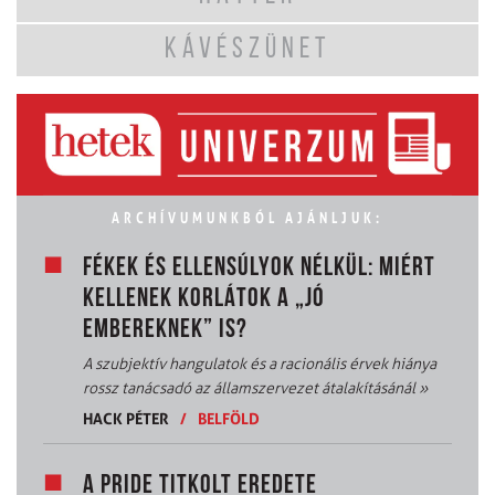
KÁVÉSZÜNET
ARCHÍVUMUNKBÓL AJÁNLJUK:
FÉKEK ÉS ELLENSÚLYOK NÉLKÜL: MIÉRT
KELLENEK KORLÁTOK A „JÓ
EMBEREKNEK” IS?
A szubjektív hangulatok és a racionális érvek hiánya
rossz tanácsadó az államszervezet átalakításánál
»
HACK PÉTER
/
BELFÖLD
A PRIDE TITKOLT EREDETE