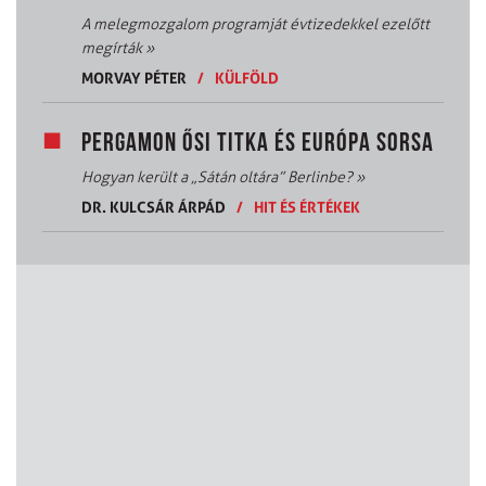
A melegmozgalom programját évtizedekkel ezelőtt
megírták
»
MORVAY PÉTER
/
KÜLFÖLD
PERGAMON ŐSI TITKA ÉS EURÓPA SORSA
Hogyan került a „Sátán oltára” Berlinbe?
»
DR. KULCSÁR ÁRPÁD
/
HIT ÉS ÉRTÉKEK