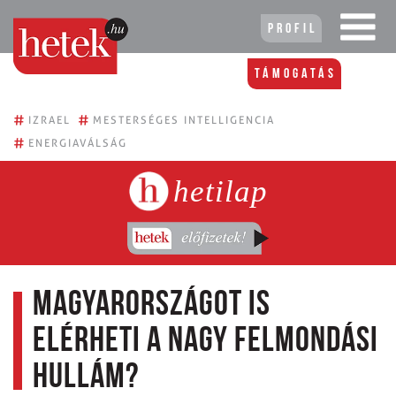
Profil
Támogatás
#
#
IZRAEL
MESTERSÉGES INTELLIGENCIA
#
ENERGIAVÁLSÁG
hetilap
Magyarországot is
elérheti a nagy felmondási
hullám?