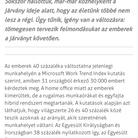
Sokszor hallottuk, már-már közhelyként a
járvány ideje alatt, hogy az életünk többé nem
lesz a régi. Úgy tűnik, igény van a változásra:
tömegesen tervezik felmondásukat az emberek
a járványt követően.
Az emberek 40 százaléka változtatna jelenlegi
munkahelyén a Microsoft Work Trend Index kutatás
szerint, amiben 31 országból érkező 30 000 embert
kérdeztek meg. A home office miatt az emberek
kimerültek, de a rugalmas munkaórákat és egyfajta
hibrid rendszert megtartanák. A kutatások alapján azt
láthatjuk, hogy világszerte 26 és 40 százalék közé
teszik azoknak az arányát, akik szeretnének
munkahelyet váltani. Az Egyesült Királyságban és
Írországban 38 százalék nyilatkozott így, az Egyesült