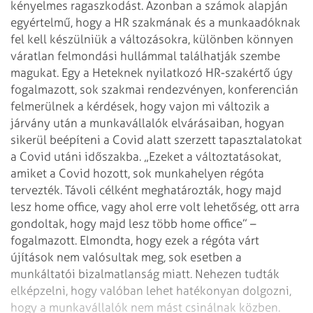
kényelmes ragaszkodást. Azonban a számok alapján
egyértelmű, hogy a HR szakmának és a munka­adóknak
fel kell készülniük a változásokra, különben könnyen
váratlan felmondási hullámmal találhatják szembe
magukat. Egy a Heteknek nyilatkozó HR-szakértő úgy
fogalmazott, sok szakmai rendezvényen, konferencián
felmerülnek a kérdések, hogy vajon mi változik a
járvány után a munkavállalók elvárásaiban, hogyan
sikerül beépíteni a Covid alatt szerzett tapasztalatokat
a Covid utáni időszakba. „Ezeket a változtatásokat,
amiket a Covid hozott, sok munkahelyen régóta
tervezték. Távoli célként meghatározták, hogy majd
lesz home office, vagy ahol erre volt lehetőség, ott arra
gondoltak, hogy majd lesz több home office” –
fogalmazott. Elmondta, hogy ezek a rég­óta várt
újítások nem valósultak meg, sok esetben a
munkáltatói bizalmatlanság miatt. Nehezen tudták
elképzelni, hogy valóban lehet hatékonyan dolgozni,
hogy a munkavállalók nem mást csinálnak közben.