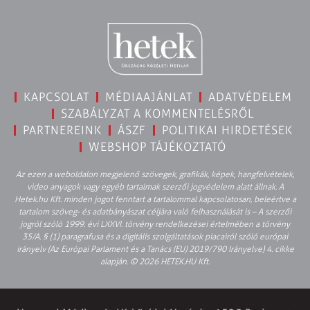
KAPCSOLAT
MÉDIAAJÁNLAT
ADATVÉDELEM
SZABÁLYZAT A KOMMENTELÉSRŐL
PARTNEREINK
ÁSZF
POLITIKAI HIRDETÉSEK
WEBSHOP TÁJÉKOZTATÓ
Az ezen a weboldalon megjelenő szövegek, grafikák, képek, hangfelvételek,
video anyagok vagy egyéb tartalmak szerzői jogvédelem alatt állnak. A
Hetek.hu Kft. minden jogot fenntart a tartalommal kapcsolatosan, beleértve a
tartalom szöveg- és adatbányászat céljára való felhasználását is – A szerzői
jogról szóló 1999. évi LXXVI. törvény rendelkezései értelmében a törvény
35/A. § (1) paragrafusa és a digitális szolgáltatások piacairól szóló európai
irányelv (Az Európai Parlament és a Tanács (EU) 2019/790 Irányelve) 4. cikke
alapján. © 2026 HETEK.HU Kft.