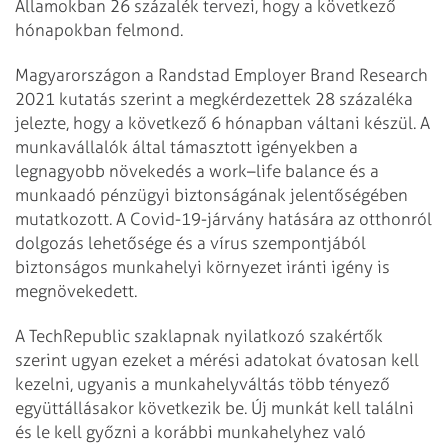
Államokban 26 százalék tervezi, hogy a következő
hónapokban felmond.
Magyarországon a Randstad Employer Brand Research
2021 kutatás szerint a megkérdezettek 28 százaléka
jelezte, hogy a következő 6 hónapban váltani készül. A
munkavállalók által támasztott igényekben a
legnagyobb növekedés a work–life balance és a
munkaadó pénzügyi biztonságának jelentőségében
mutatkozott. A Covid-19-járvány hatására az otthonról
dolgozás lehetősége és a vírus szempontjából
biztonságos munkahelyi környezet iránti igény is
megnövekedett.
A TechRepublic szaklapnak nyilatkozó szakértők
szerint ugyan ezeket a mérési adatokat óvatosan kell
kezelni, ugyanis a munkahelyváltás több tényező
együttállásakor következik be. Új munkát kell találni
és le kell győzni a korábbi munkahelyhez való