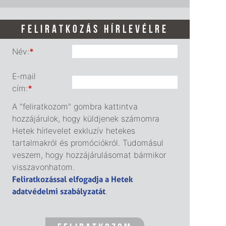
FELIRATKOZÁS HÍRLEVÉLRE
Név:
*
E-mail
cím:
*
A "feliratkozom" gombra kattintva
hozzájárulok, hogy küldjenek számomra
Hetek hírlevelet exkluzív hetekes
tartalmakról és promóciókról. Tudomásul
veszem, hogy hozzájárulásomat bármikor
visszavonhatom.
Feliratkozással elfogadja a Hetek
adatvédelmi szabályzatát
.