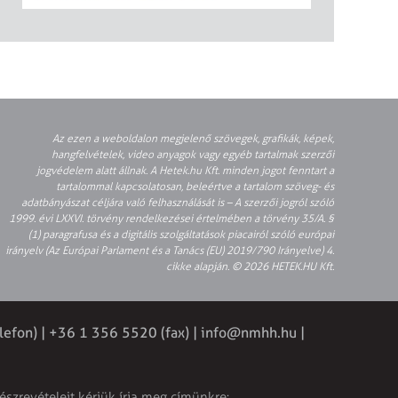
Az ezen a weboldalon megjelenő szövegek, grafikák, képek,
hangfelvételek, video anyagok vagy egyéb tartalmak szerzői
jogvédelem alatt állnak. A Hetek.hu Kft. minden jogot fenntart a
tartalommal kapcsolatosan, beleértve a tartalom szöveg- és
adatbányászat céljára való felhasználását is – A szerzői jogról szóló
1999. évi LXXVI. törvény rendelkezései értelmében a törvény 35/A. §
(1) paragrafusa és a digitális szolgáltatások piacairól szóló európai
irányelv (Az Európai Parlament és a Tanács (EU) 2019/790 Irányelve) 4.
cikke alapján. © 2026 HETEK.HU Kft.
lefon) | +36 1 356 5520 (fax) |
info@nmhh.hu
|
észrevételeit kérjük írja meg címünkre: