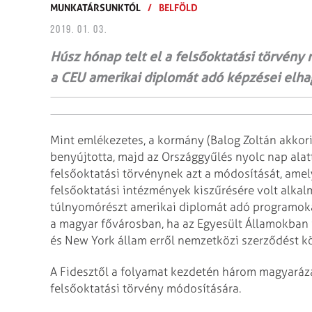
MUNKATÁRSUNKTÓL
/
BELFÖLD
2019. 01. 03.
Húsz hónap telt el a felsőoktatási törvény
a CEU amerikai diplomát adó képzései elha
Mint emlékezetes, a kormány (Balog Zoltán akkor
benyújtotta, majd az Országgyűlés nyolc nap alatt
felsőoktatási törvénynek azt a módosítását, am
felsőoktatási intézmények kiszűrésére volt alkal
túlnyomórészt amerikai diplomát adó programo
a magyar fővárosban, ha az Egyesült Államokban 
és New York állam erről nemzetközi szerződést kö
A Fidesztől a folyamat kezdetén három magyarázat
felsőoktatási törvény módosítására.