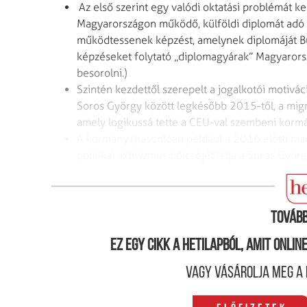
Az első szerint egy valódi oktatási problémát ke
Magyarországon működő, külföldi diplomát adó f
működtessenek képzést, amelynek diplomáját Bu
képzéseket folytató „diplomagyárak” Magyarors
besorolni.)
Szintén kezdettől szerepelt a jogalkotói motivá
Soros György között legkésőbb 2015-től, a migrác
amely logikussá tette a CEU-val szembeni kormán
A kormány (hasonlóan például a 2016 előtti mac
politikai aktivizmus bölcsőjét látja a Soros Gyö
A CEU és Soros
Tovább
Ez egy cikk a hetilapból, amit onli
Vagy vásárolja meg a 