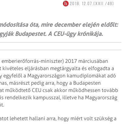
2018. 12.07.(XXII /49)
 módosítása óta, mire december elején eldőlt:
gyják Budapestet. A CEU-ügy krónikája.
i emberierőforrás-miniszter) 2017 márciusában
 kivételes eljárásban megtárgyalta és elfogadta a
ely egyfelől a Magyarországon kamudiplomákat adó
mas, másrészt pedig arra, hogy a Budapesten
kat működtető CEU csak akkor működhessen tovább
is rendelkezik kampusszal, illetve ha Magyarország
t.
ot lehetett hallani arra, hogy miért volt szükség a