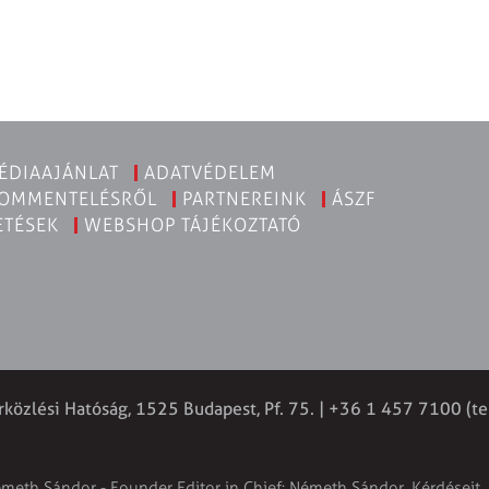
ÉDIAAJÁNLAT
ADATVÉDELEM
KOMMENTELÉSRŐL
PARTNEREINK
ÁSZF
ETÉSEK
WEBSHOP TÁJÉKOZTATÓ
rközlési Hatóság, 1525 Budapest, Pf. 75. | +36 1 457 7100 (te
émeth Sándor - Founder Editor in Chief: Németh Sándor. Kérdéseit, 