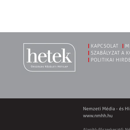
KAPCSOLAT
M
SZABÁLYZAT A 
POLITIKAI HIRD
Nemzeti Média - és Hí
www.nmhh.hu
Alapító-főszerkesztő: N