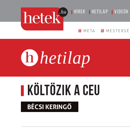
Hírek
Hetilap
Videók
#
#
META
MESTERSÉ
hetilap
Költözik a CEU
BÉCSI KERINGŐ