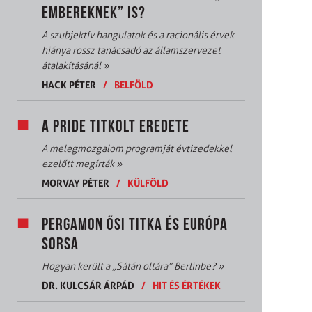
EMBEREKNEK” IS?
A szubjektív hangulatok és a racionális érvek
hiánya rossz tanácsadó az államszervezet
átalakításánál
»
HACK PÉTER
/
BELFÖLD
A PRIDE TITKOLT EREDETE
A melegmozgalom programját évtizedekkel
ezelőtt megírták
»
MORVAY PÉTER
/
KÜLFÖLD
PERGAMON ŐSI TITKA ÉS EURÓPA
SORSA
Hogyan került a „Sátán oltára” Berlinbe?
»
DR. KULCSÁR ÁRPÁD
/
HIT ÉS ÉRTÉKEK