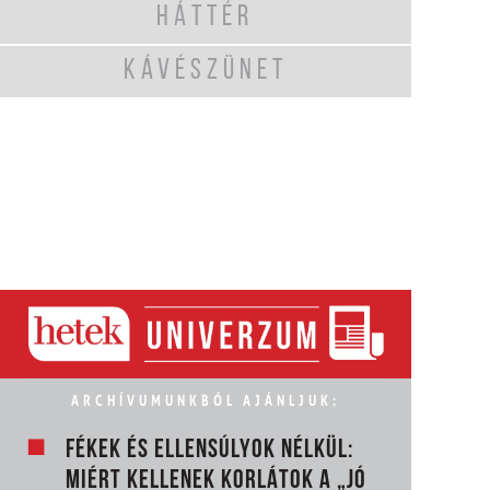
HÁTTÉR
KÁVÉSZÜNET
ARCHÍVUMUNKBÓL AJÁNLJUK:
FÉKEK ÉS ELLENSÚLYOK NÉLKÜL:
MIÉRT KELLENEK KORLÁTOK A „JÓ