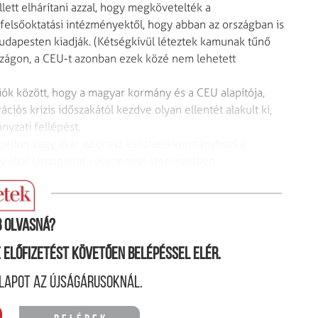
llett elhárítani azzal, hogy megkövetelték a
elsőoktatási intézményektől, hogy abban az országban is
dapesten kiadják. (Kétségkívül léteztek kamunak tűnő
zágon, a CEU-t azonban ezek közé nem lehetett
ciók között, hogy a magyar kormány és a CEU alapítója,
iós krízis időszakától kezdve olyan ellentét alakult ki,
yzati fellépést.
edón vagy akár az orosz és izraeli kormányhoz) a
rgy által támogatott valamennyi szervezetben.
 olvasná?
ne előfizetést követően belépéssel elér.
lapot az újságárusoknál.