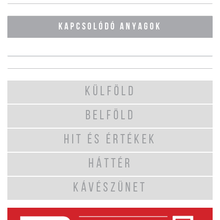
KAPCSOLÓDÓ ANYAGOK
KÜLFÖLD
BELFÖLD
HIT ÉS ÉRTÉKEK
HÁTTÉR
KÁVÉSZÜNET