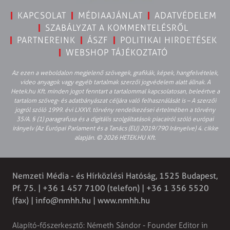
KAPCSOLAT
MÉDIAAJÁNLAT
ADATVÉDELEM
SZABÁLYZAT A KOMMENTELÉSRŐL
PARTNEREINK
ÁSZF
POLITIKAI HIRDETÉSEK
WEBSHOP TÁJÉKOZTATÓ
Az ezen a weboldalon megjelenő szövegek, grafikák, képek, hangfelvételek,
video anyagok vagy egyéb tartalmak szerzői jogvédelem alatt állnak. A
Hetek.hu Kft. minden jogot fenntart a tartalommal kapcsolatosan, beleértve a
tartalom szöveg- és adatbányászat céljára való felhasználását is – A szerzői
jogról szóló 1999. évi LXXVI. törvény rendelkezései értelmében a törvény
35/A. § (1) paragrafusa és a digitális szolgáltatások piacairól szóló európai
irányelv (Az Európai Parlament és a Tanács (EU) 2019/790 Irányelve) 4. cikke
alapján. © 2026 HETEK.HU Kft.
Nemzeti Média - és Hírközlési Hatóság, 1525 Budapest,
Pf. 75. | +36 1 457 7100 (telefon) | +36 1 356 5520
(fax) |
info@nmhh.hu
| www.nmhh.hu
Alapító-főszerkesztő: Németh Sándor - Founder Editor in