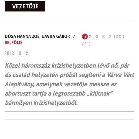
VEZETŐJE
DÓSA HANNA ZOÉ,
GAVRA GÁBOR
/
2018. 10.12. (XXII
BELFÖLD
/41)
2018. 10. 12.
Közel háromszáz krízishelyzetben lévő nő, pár
és család helyzetén próbál segíteni a Várva Várt
Alapítvány, amelynek vezetője messze az
abortuszt tartja a legrosszabb „kiútnak”
bármilyen krízishelyzetből.