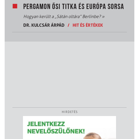
PERGAMON ŐSI TITKA ÉS EURÓPA SORSA
Hogyan került a „Sátán oltára” Berlinbe?
»
DR. KULCSÁR ÁRPÁD
/
HIT ÉS ÉRTÉKEK
HIRDETÉS