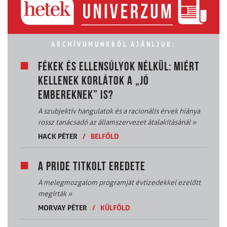
ARCHÍVUMUNKBÓL AJÁNLJUK:
FÉKEK ÉS ELLENSÚLYOK NÉLKÜL: MIÉRT
KELLENEK KORLÁTOK A „JÓ
EMBEREKNEK” IS?
A szubjektív hangulatok és a racionális érvek hiánya
rossz tanácsadó az államszervezet átalakításánál
»
HACK PÉTER
/
BELFÖLD
A PRIDE TITKOLT EREDETE
A melegmozgalom programját évtizedekkel ezelőtt
megírták
»
MORVAY PÉTER
/
KÜLFÖLD