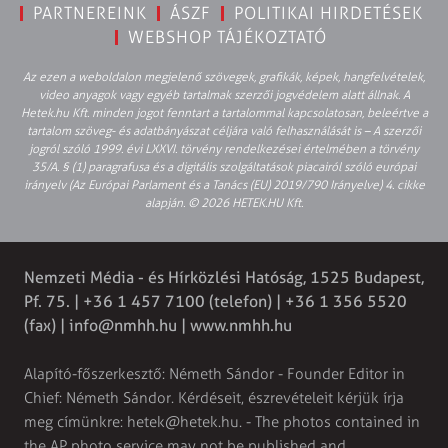
PARTNEREINK
ÁSZF
POLITIKAI HIRDETÉSEK
WEBSHOP TÁJÉKOZTATÓ
Az ezen a weboldalon megjelenő szövegek, grafikák, képek, hangfelvételek,
video anyagok vagy egyéb tartalmak szerzői jogvédelem alatt állnak. A
Hetek.hu Kft. minden jogot fenntart a tartalommal kapcsolatosan, beleértve a
tartalom szöveg- és adatbányászat céljára való felhasználását is – A szerzői
jogról szóló 1999. évi LXXVI. törvény rendelkezései értelmében a törvény
35/A. § (1) paragrafusa és a digitális szolgáltatások piacairól szóló európai
irányelv (Az Európai Parlament és a Tanács (EU) 2019/790 Irányelve) 4. cikke
alapján. © 2026 HETEK.HU Kft.
Nemzeti Média - és Hírközlési Hatóság, 1525 Budapest,
Pf. 75. | +36 1 457 7100 (telefon) | +36 1 356 5520
(fax) |
info@nmhh.hu
| www.nmhh.hu
Alapító-főszerkesztő: Németh Sándor - Founder Editor in
Chief: Németh Sándor. Kérdéseit, észrevételeit kérjük írja
meg címünkre:
hetek@hetek.hu
. - The photos contained in
the AP photo service may not be published and