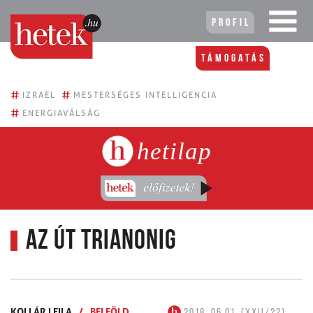
Profil
Támogatás
#
#
IZRAEL
MESTERSÉGES INTELLIGENCIA
#
ENERGIAVÁLSÁG
hetilap
Az út Trianonig
KOLLÁR LEILA
/
BELFÖLD
2018. 06.01. (XXII/22)