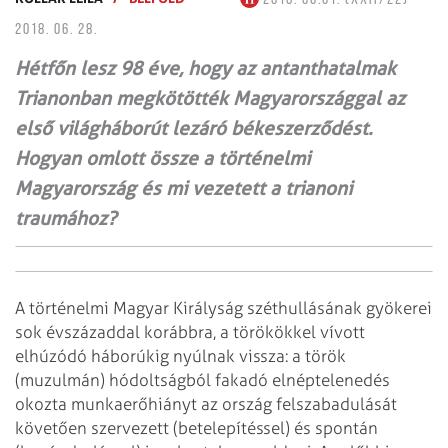
2018. 06. 28.
Hétfőn lesz 98 éve, hogy az antant­hatalmak
Trianonban megkötötték Magyarországgal az
első világháborút lezáró békeszerződést.
Hogyan omlott össze a történelmi
Magyarország és mi vezetett a trianoni
traumához?
A történelmi Magyar Királyság széthullásának gyökerei
sok évszázaddal korábbra, a törökökkel vívott
elhúzódó háborúkig nyúlnak vissza: a török
(muzulmán) hódoltságból fakadó elnéptelenedés
okozta munkaerőhiányt az ország felszabadulását
követően szervezett (betelepítéssel) és spontán