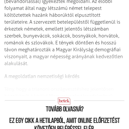
(bevándorlással) igyekeztek megoldani. Az előbbi
folyamat által nagy létszámú német telepest
költöztettek hazánk háborúktól elpusztított
területeire. A szervezett betelepüléstől függetlenül is
érkeztek németek, emellett jelentős létszámban
szerbek, bunyevácok, sokácok, bosnyákok, horvátok,
románok és szlovákok. E tények döntően és hosszú
távon meghatározták a Magyar Királyság demográfiai
viszonyait, a magyar népesség arányának kedvezőtlen
alakulását.
A megoldatlan nemzetiségi kérdés
Tény, hogy a trianoni országvesztéshez jelentősen
hozzájárult a királyi Magyarország társadalmának
(nemzetiségi) és elitjének (politikai) megosztottsága.
Tovább olvasná?
Ez egy cikk a hetilapból, amit online előfizetést