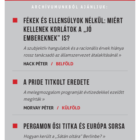
ARCHÍVUMUNKBÓL AJÁNLJUK:
FÉKEK ÉS ELLENSÚLYOK NÉLKÜL: MIÉRT
KELLENEK KORLÁTOK A „JÓ
EMBEREKNEK” IS?
A szubjektív hangulatok és a racionális érvek hiánya
rossz tanácsadó az államszervezet átalakításánál
»
HACK PÉTER
/
BELFÖLD
A PRIDE TITKOLT EREDETE
A melegmozgalom programját évtizedekkel ezelőtt
megírták
»
MORVAY PÉTER
/
KÜLFÖLD
PERGAMON ŐSI TITKA ÉS EURÓPA SORSA
Hogyan került a „Sátán oltára” Berlinbe?
»