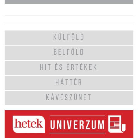
KÜLFÖLD
BELFÖLD
HIT ÉS ÉRTÉKEK
HÁTTÉR
KÁVÉSZÜNET