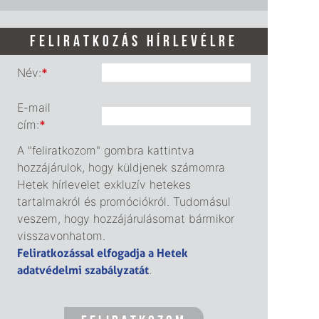
FELIRATKOZÁS HÍRLEVÉLRE
Név:
*
E-mail
cím:
*
A "feliratkozom" gombra kattintva
hozzájárulok, hogy küldjenek számomra
Hetek hírlevelet exkluzív hetekes
tartalmakról és promóciókról. Tudomásul
veszem, hogy hozzájárulásomat bármikor
visszavonhatom.
Feliratkozással elfogadja a Hetek
adatvédelmi szabályzatát
.