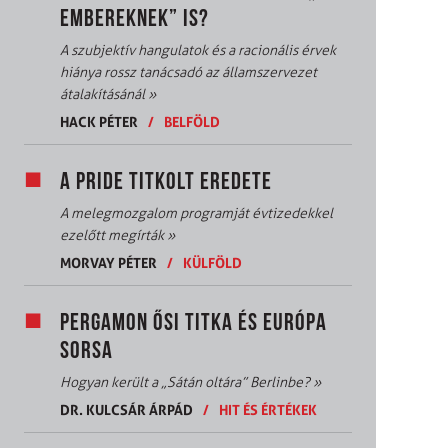
EMBEREKNEK” IS?
A szubjektív hangulatok és a racionális érvek
hiánya rossz tanácsadó az államszervezet
átalakításánál
»
HACK PÉTER
/
BELFÖLD
A PRIDE TITKOLT EREDETE
A melegmozgalom programját évtizedekkel
ezelőtt megírták
»
MORVAY PÉTER
/
KÜLFÖLD
PERGAMON ŐSI TITKA ÉS EURÓPA
SORSA
Hogyan került a „Sátán oltára” Berlinbe?
»
DR. KULCSÁR ÁRPÁD
/
HIT ÉS ÉRTÉKEK