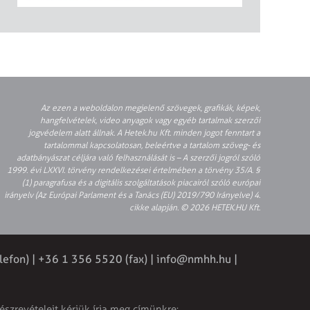
Az ezen a weboldalon megjelenő szövegek, grafikák, képek,
hangfelvételek, video anyagok vagy egyéb tartalmak szerzői
jogvédelem alatt állnak. A Hetek.hu Kft. minden jogot fenntart a
tartalommal kapcsolatosan, beleértve a tartalom szöveg- és
adatbányászat céljára való felhasználását is – A szerzői jogról szóló
1999. évi LXXVI. törvény rendelkezései értelmében a törvény 35/A. §
(1) paragrafusa és a digitális szolgáltatások piacairól szóló európai
irányelv (Az Európai Parlament és a Tanács (EU) 2019/790 Irányelve) 4.
cikke alapján. © 2026 HETEK.HU Kft.
lefon) | +36 1 356 5520 (fax) |
info@nmhh.hu
|
észrevételeit kérjük írja meg címünkre: