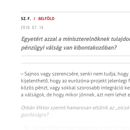
SZ. F.
/
BELFÖLD
2018. 07. 14.
Egyetért azzal a miniszterelnöknek tulajdon
pénzügyi válság van kibontakozóban?
– Sajnos vagy szerencsére, senki nem tudja, hogy 
kijelenthető, hogy az eurózóna-projekt jelenlegi
közös pénzt, vagy sokkal szorosabb integráció ke
a válságok, de hogy mikor jönnek, azt nem lehet el
Orbán Viktor szerint hamarosan eltűnik az „olcsó 
gazdaságra?
– Ez valószínűleg minden gazdaságra lassító hatás