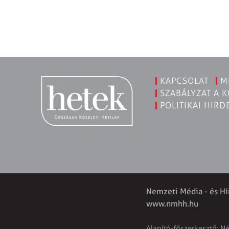
KAPCSOLAT
M
SZABÁLYZAT A 
POLITIKAI HIRD
Nemzeti Média - és Hí
www.nmhh.hu
Alapító-főszerkesztő: N