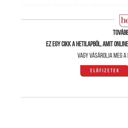
emelkednek a kamatok, akkor Magyarországnak két
ami lassítja a gazdaságunkat, vagy nem emelünk, 
lesz az eredmény. Véleményem szerint mi inkább
Tovább
Ez egy cikk a hetilapból, amit onli
Vagy vásárolja meg a 
Előfizetek