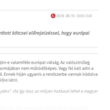
2018. 06.15. (XXII/24)
ított kötcsei előrejelzéssel, hogy európai
jön-e valamiféle európai válság. Az valószínűleg
 formájában nem működőképes. Vagy fel kell adni a
ll. Ennek híján ugyanis a rendszerbe vannak kódolva
őre látni.
pénz”. Ha így lesz, az milyen hatással lehet a magyar
sal van. Ha megdrágul a pénz, tehát világszerte