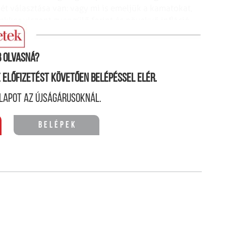
 választása van: vagy mi is emeljük a kamatokat,
ekkor viszont gyengülő forint és növekvő infláció
 a második megoldással fogunk próbálkozni.
 olvasná?
ne előfizetést követően belépéssel elér.
lapot az újságárusoknál.
Belépek