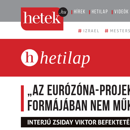
Hírek
Hetilap
Videók
#
#
IZRAEL
MESTERS
hetilap
„Az eurózóna-projek
formájában nem mű
INTERJÚ ZSIDAY VIKTOR BEFEKTET