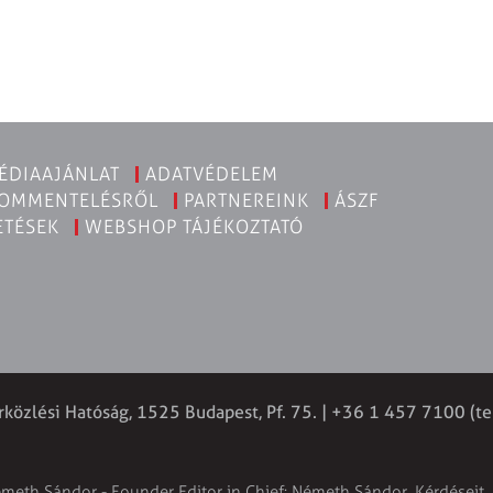
ÉDIAAJÁNLAT
ADATVÉDELEM
KOMMENTELÉSRŐL
PARTNEREINK
ÁSZF
ETÉSEK
WEBSHOP TÁJÉKOZTATÓ
rközlési Hatóság, 1525 Budapest, Pf. 75. | +36 1 457 7100 (te
émeth Sándor - Founder Editor in Chief: Németh Sándor. Kérdéseit, 