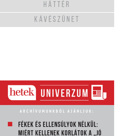
HÁTTÉR
KÁVÉSZÜNET
ARCHÍVUMUNKBÓL AJÁNLJUK:
FÉKEK ÉS ELLENSÚLYOK NÉLKÜL:
MIÉRT KELLENEK KORLÁTOK A „JÓ