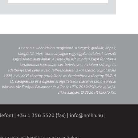
Az ezen a weboldalon megjelenő szövegek, grafikák, képek,
hangfelvételek, video anyagok vagy egyéb tartalmak szerzői
jogvédelem alatt állnak. A Hetek.hu Kft. minden jogot fenntart a
tartalommal kapcsolatosan, beleértve a tartalom szöveg- és
adatbányászat céljára való felhasználását is – A szerzői jogról szóló
1999. évi LXXVI. törvény rendelkezései értelmében a törvény 35/A. §
(1) paragrafusa és a digitális szolgáltatások piacairól szóló európai
irányelv (Az Európai Parlament és a Tanács (EU) 2019/790 Irányelve) 4.
cikke alapján. © 2026 HETEK.HU Kft.
lefon) | +36 1 356 5520 (fax) |
info@nmhh.hu
|
észrevételeit kérjük írja meg címünkre: