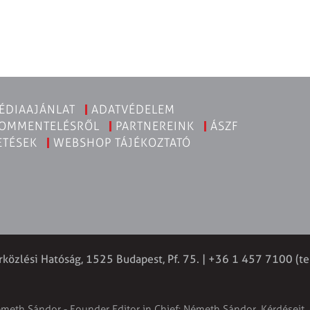
ÉDIAAJÁNLAT
ADATVÉDELEM
KOMMENTELÉSRŐL
PARTNEREINK
ÁSZF
ETÉSEK
WEBSHOP TÁJÉKOZTATÓ
rközlési Hatóság, 1525 Budapest, Pf. 75. | +36 1 457 7100 (te
émeth Sándor - Founder Editor in Chief: Németh Sándor. Kérdéseit, 