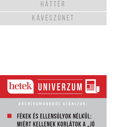
HÁTTÉR
KÁVÉSZÜNET
ARCHÍVUMUNKBÓL AJÁNLJUK:
FÉKEK ÉS ELLENSÚLYOK NÉLKÜL:
MIÉRT KELLENEK KORLÁTOK A „JÓ