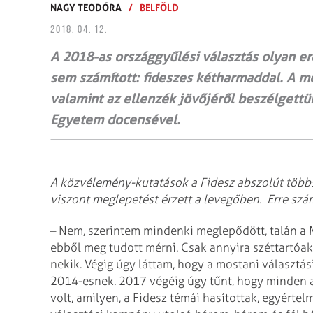
NAGY TEODÓRA
/
BELFÖLD
2018. 04. 12.
A 2018-as országgyűlési választás olyan e
sem számított: fideszes kétharmaddal. A me
valamint az ellenzék jövőjéről beszélgettü
Egyetem docensével.
A közvélemény-kutatások a Fidesz abszolút többs
viszont meglepetést érzett a levegőben. Erre szá
– Nem, szerintem mindenki meglepődött, talán a 
ebből meg tudott mérni. Csak annyira széttartóak
nekik. Végig úgy láttam, hogy a mostani választá
2014-esnek. 2017 végéig úgy tűnt, hogy minden a 
volt, amilyen, a Fidesz témái hasítottak, egyértel