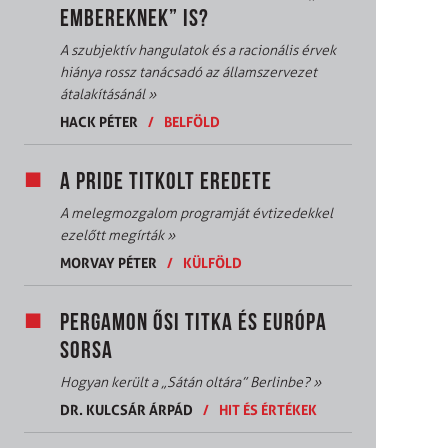
EMBEREKNEK” IS?
A szubjektív hangulatok és a racionális érvek
hiánya rossz tanácsadó az államszervezet
átalakításánál
»
HACK PÉTER
/
BELFÖLD
A PRIDE TITKOLT EREDETE
A melegmozgalom programját évtizedekkel
ezelőtt megírták
»
MORVAY PÉTER
/
KÜLFÖLD
PERGAMON ŐSI TITKA ÉS EURÓPA
SORSA
Hogyan került a „Sátán oltára” Berlinbe?
»
DR. KULCSÁR ÁRPÁD
/
HIT ÉS ÉRTÉKEK