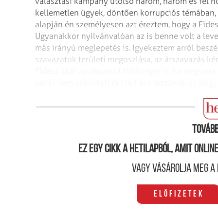
választási kampány utolsó három, három és fél h
kellemetlen ügyek, döntően korrupciós témában,
alapján én személyesen azt éreztem, hogy a Fides
Ugyanakkor nyilvánvalóan az is benne volt a lev
más irányú meglepetés is. Igyekeztem arról beszélni
szavazatok területi megoszlása, az átszavazás kér
Fidesz akár az abszolút többségét is, ha meg arra
senki nem számított (a Mediánt leszámítva), hogy
Mi jutott eszébe először, amikor meglátta a vég
Tovább
Ez egy cikk a hetilapból, amit onli
Vagy vásárolja meg a 
Előfizetek