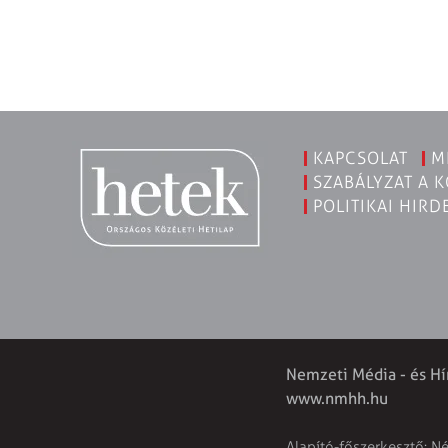
KAPCSOLAT
M
SZABÁLYZAT A 
POLITIKAI HIRD
Nemzeti Média - és Hí
www.nmhh.hu
Alapító-főszerkesztő: N