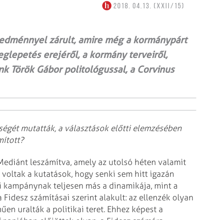
2018. 04.13. (XXII/15)
redménnyel zárult, amire még a kormánypárt
glepetés erejéről, a kormány terveiről,
nk Török Gábor politológussal, a Corvinus
égét mutatták, a választások előtti elemzésében
mított?
Mediánt leszámítva, amely az utolsó héten valamit
 voltak a kutatások, hogy senki sem hitt igazán
si kampánynak teljesen más a dinamikája, mint a
Fidesz számításai szerint alakult: az ellenzék olyan
műen uralták a politikai teret. Ehhez képest a