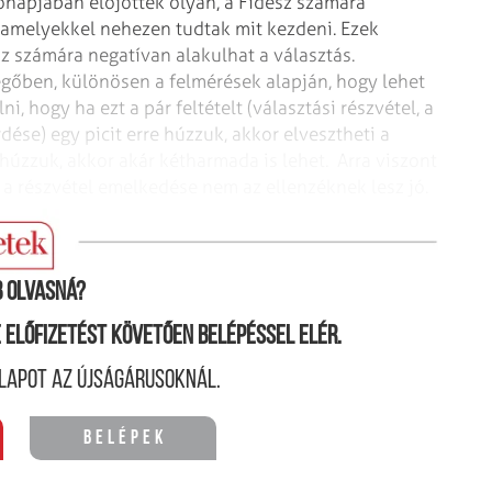
ónapjában előjöttek olyan, a Fidesz számára
 amelyekkel nehezen tudtak mit kezdeni. Ezek
z számára negatívan alakulhat a választás.
egőben, különösen a felmérések alapján, hogy lehet
, hogy ha ezt a pár feltételt (választási részvétel, a
dése) egy picit erre húzzuk, akkor elvesztheti a
 húzzuk, akkor akár kétharmada is lehet. Arra viszont
 a részvétel emelkedése nem az ellenzéknek lesz jó.
eredményt?
 olvasná?
ne előfizetést követően belépéssel elér.
lapot az újságárusoknál.
Belépek