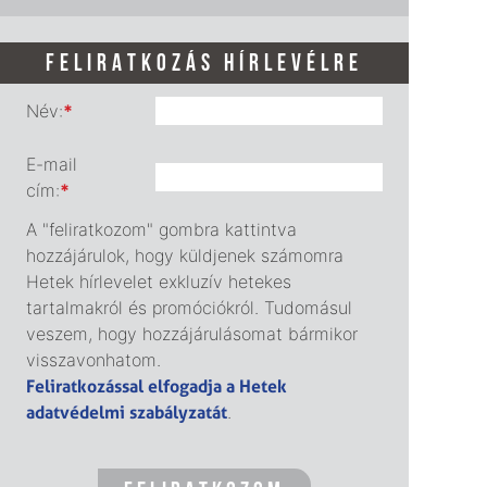
FELIRATKOZÁS HÍRLEVÉLRE
Név:
*
E-mail
cím:
*
A "feliratkozom" gombra kattintva
hozzájárulok, hogy küldjenek számomra
Hetek hírlevelet exkluzív hetekes
tartalmakról és promóciókról. Tudomásul
veszem, hogy hozzájárulásomat bármikor
visszavonhatom.
Feliratkozással elfogadja a Hetek
adatvédelmi szabályzatát
.