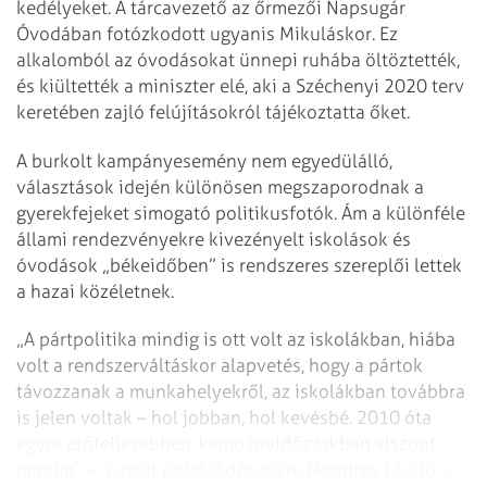
kedélyeket. A tárcavezető az őrmezői Napsugár
Óvodában fotózkodott ugyanis Mikuláskor. Ez
alkalomból az óvodásokat ünnepi ruhába öltöztették,
és kiültették a miniszter elé, aki a Széchenyi 2020 terv
keretében zajló felújításokról tájékoztatta őket.
A burkolt kampányesemény nem egyedülálló,
választások idején különösen megszaporodnak a
gyerekfejeket simogató politikusfotók. Ám a különféle
állami rendezvényekre kivezényelt iskolások és
óvodások „békeidőben” is rendszeres szereplői lettek
a hazai közéletnek.
„A pártpolitika mindig is ott volt az iskolákban, hiába
volt a rendszerváltáskor alapvetés, hogy a pártok
távozzanak a munkahelyekről, az iskolákban továbbra
is jelen voltak – hol jobban, hol kevésbé. 2010 óta
egyre erőteljesebben, kampányidőszakban viszont
mindig” – reagált érdeklődésünkre Mendrey László, a