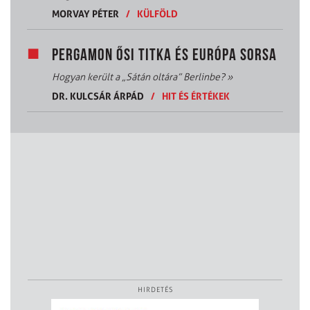
MORVAY PÉTER
/
KÜLFÖLD
PERGAMON ŐSI TITKA ÉS EURÓPA SORSA
Hogyan került a „Sátán oltára” Berlinbe?
»
DR. KULCSÁR ÁRPÁD
/
HIT ÉS ÉRTÉKEK
HIRDETÉS