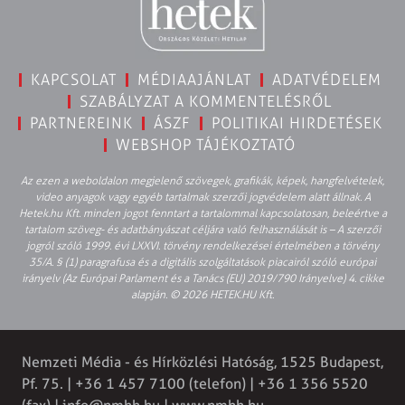
KAPCSOLAT
MÉDIAAJÁNLAT
ADATVÉDELEM
SZABÁLYZAT A KOMMENTELÉSRŐL
PARTNEREINK
ÁSZF
POLITIKAI HIRDETÉSEK
WEBSHOP TÁJÉKOZTATÓ
Az ezen a weboldalon megjelenő szövegek, grafikák, képek, hangfelvételek,
video anyagok vagy egyéb tartalmak szerzői jogvédelem alatt állnak. A
Hetek.hu Kft. minden jogot fenntart a tartalommal kapcsolatosan, beleértve a
tartalom szöveg- és adatbányászat céljára való felhasználását is – A szerzői
jogról szóló 1999. évi LXXVI. törvény rendelkezései értelmében a törvény
35/A. § (1) paragrafusa és a digitális szolgáltatások piacairól szóló európai
irányelv (Az Európai Parlament és a Tanács (EU) 2019/790 Irányelve) 4. cikke
alapján. © 2026 HETEK.HU Kft.
Nemzeti Média - és Hírközlési Hatóság, 1525 Budapest,
Pf. 75. | +36 1 457 7100 (telefon) | +36 1 356 5520