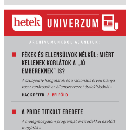
ARCHÍVUMUNKBÓL AJÁNLJUK:
FÉKEK ÉS ELLENSÚLYOK NÉLKÜL: MIÉRT
KELLENEK KORLÁTOK A „JÓ
EMBEREKNEK” IS?
A szubjektív hangulatok és a racionális érvek hiánya
rossz tanácsadó az államszervezet átalakításánál
»
HACK PÉTER
/
BELFÖLD
A PRIDE TITKOLT EREDETE
A melegmozgalom programját évtizedekkel ezelőtt
megírták
»