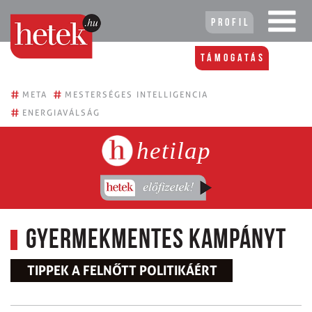
Profil
Támogatás
#
#
META
MESTERSÉGES INTELLIGENCIA
#
ENERGIAVÁLSÁG
hetilap
Gyermekmentes kampányt
TIPPEK A FELNŐTT POLITIKÁÉRT