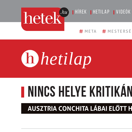
Hírek
Hetilap
Videók
#
#
META
MESTERSÉ
hetilap
Nincs helye kritiká
AUSZTRIA CONCHITA LÁBAI ELŐTT 