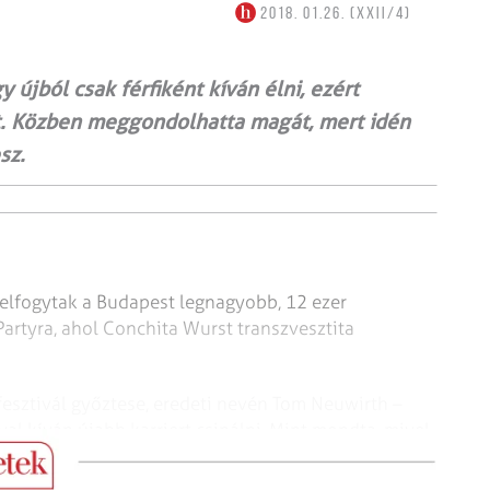
2018. 01.26. (XXII/4)
 újból csak férfiként kíván élni, ezért
t. Közben meggondolhatta magát, mert idén
sz.
n elfogytak a Budapest legnagyobb, 12 ezer
artyra, ahol Conchita Wurst transzvesztita
esztivál győztese, eredeti nevén Tom Neuwirth –
val kíván újabb karriert csinálni. Mint mondta, mivel
t, ezentúl kizárólag férfi akar lenni.