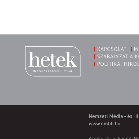
KAPCSOLAT
M
SZABÁLYZAT A 
POLITIKAI HIRD
Nemzeti Média - és Hí
www.nmhh.hu
Alapító-főszerkesztő: N