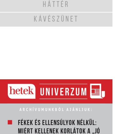
HÁTTÉR
KÁVÉSZÜNET
ARCHÍVUMUNKBÓL AJÁNLJUK:
FÉKEK ÉS ELLENSÚLYOK NÉLKÜL:
MIÉRT KELLENEK KORLÁTOK A „JÓ