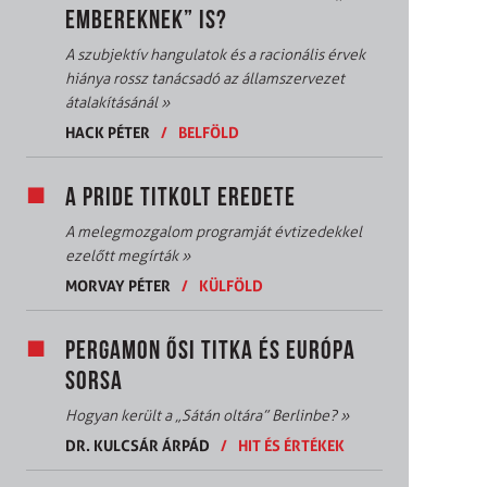
EMBEREKNEK” IS?
A szubjektív hangulatok és a racionális érvek
hiánya rossz tanácsadó az államszervezet
átalakításánál
»
HACK PÉTER
/
BELFÖLD
A PRIDE TITKOLT EREDETE
A melegmozgalom programját évtizedekkel
ezelőtt megírták
»
MORVAY PÉTER
/
KÜLFÖLD
PERGAMON ŐSI TITKA ÉS EURÓPA
SORSA
Hogyan került a „Sátán oltára” Berlinbe?
»
DR. KULCSÁR ÁRPÁD
/
HIT ÉS ÉRTÉKEK