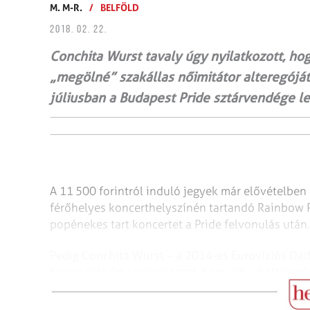
M. M-R.
/
BELFÖLD
2018. 02. 22.
Conchita Wurst tavaly úgy nyilatkozott, hogy
„megölné” szakállas nőimitátor alteregójá
júliusban a Budapest Pride sztárvendége le
A 11 500 forintról induló je­gyek már elővételbe
férőhelyes koncerthelyszínén tartandó Rainbow P
popénekes tart koncertet a Pride felvonulás után.
Pedig Conchita Wurst – a 2014-es Eurovíziós Dalf
tavaly még úgy nyilatkozott, hogy egy új alteregó
a szakállas nővel a dalverseny óta már mindent elér