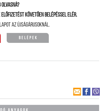
 olvasná?
ne előfizetést követően belépéssel elér.
lapot az újságárusoknál.
Belépek
ÓDÓ ANYAGOK