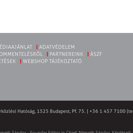
ÉDIAAJÁNLAT
ADATVÉDELEM
KOMMENTELÉSRŐL
PARTNEREINK
ÁSZF
ETÉSEK
WEBSHOP TÁJÉKOZTATÓ
rközlési Hatóság, 1525 Budapest, Pf. 75. | +36 1 457 7100 (te
émeth Sándor - Founder Editor in Chief: Németh Sándor. Kérdéseit, 