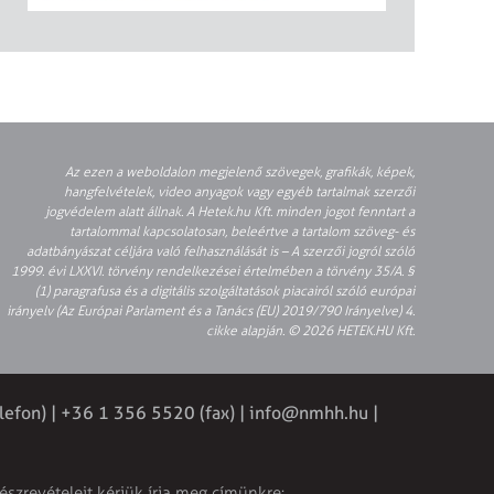
Az ezen a weboldalon megjelenő szövegek, grafikák, képek,
hangfelvételek, video anyagok vagy egyéb tartalmak szerzői
jogvédelem alatt állnak. A Hetek.hu Kft. minden jogot fenntart a
tartalommal kapcsolatosan, beleértve a tartalom szöveg- és
adatbányászat céljára való felhasználását is – A szerzői jogról szóló
1999. évi LXXVI. törvény rendelkezései értelmében a törvény 35/A. §
(1) paragrafusa és a digitális szolgáltatások piacairól szóló európai
irányelv (Az Európai Parlament és a Tanács (EU) 2019/790 Irányelve) 4.
cikke alapján. © 2026 HETEK.HU Kft.
lefon) | +36 1 356 5520 (fax) |
info@nmhh.hu
|
észrevételeit kérjük írja meg címünkre: