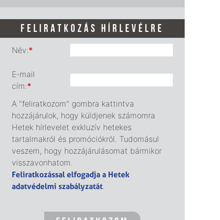
FELIRATKOZÁS HÍRLEVÉLRE
Név:
*
E-mail
cím:
*
A "feliratkozom" gombra kattintva
hozzájárulok, hogy küldjenek számomra
Hetek hírlevelet exkluzív hetekes
tartalmakról és promóciókról. Tudomásul
veszem, hogy hozzájárulásomat bármikor
visszavonhatom.
Feliratkozással elfogadja a Hetek
adatvédelmi szabályzatát
.