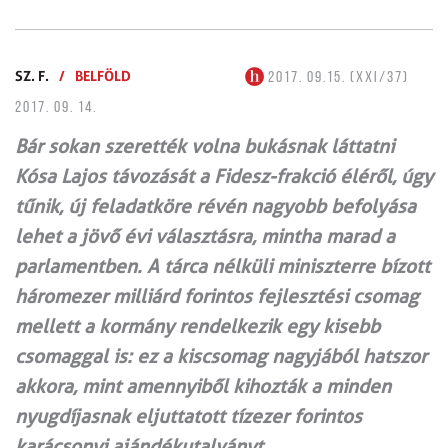
SZ. F.
/
BELFÖLD
2017. 09.15. (XXI/37)
2017. 09. 14.
Bár sokan szerették volna bukásnak láttatni
Kósa Lajos távozását a Fidesz-frakció éléről, úgy
tűnik, új feladatköre révén nagyobb befolyása
lehet a jövő évi választásra, mintha marad a
parlamentben. A tárca nélküli miniszterre bízott
háromezer milliárd forintos fejlesztési csomag
mellett a kormány rendelkezik egy kisebb
csomaggal is: ez a kiscsomag nagyjából hatszor
akkora, mint amennyiből kihozták a minden
nyugdíjasnak eljuttatott tízezer forintos
karácsonyi ajándékutalványt.