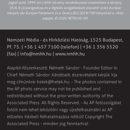
jogról szóló 1999. évi LXXVI. törvény rendelkezései értelmében a törvény
35/A. § (1) paragrafusa és a digitális szolgáltatások piacairól szóló európai
irányelv (Az Európai Parlament és a Tanács (EU) 2019/790 Irányelve) 4. cikke
alapján. © 2026 HETEK.HU Kft.
Nemzeti Média - és Hírközlési Hatóság, 1525 Budapest,
Pf. 75. | +36 1 457 7100 (telefon) | +36 1 356 5520
(fax) |
info@nmhh.hu
| www.nmhh.hu
Alapító-főszerkesztő: Németh Sándor - Founder Editor in
Chief: Németh Sándor. Kérdéseit, észrevételeit kérjük írja
meg címünkre:
hetek@hetek.hu
. - The photos contained in
the AP photo service may not be published and
redistributed without the prior written authority of the
Associated Press. All Rights Reserved. - Az AP fotószolgálat
fotóit nem lehet leközölni vagy újrafelhasználni az AP
előzetes írásbeli felhatalmazása nélkül! Copyright The
Associated Press - minden jog fenntartva!