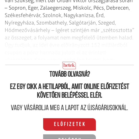
van szükség, mert bár Orbán Viktor országjárása során
– Sopron, Eger, Zalaegerszeg, Miskolc, Pécs, Debrecen,
Székesfehérvár, Szolnok, Nagykanizsa, Érd,
Nyíregyháza, Szombathely, Salgótarján, Szeged,
Hódmezővásárhely – ígéret szintjén már „szétosztotta”
az összeget, a folyamat nem megfelelő ütemben halad.
Úgy tudjuk, az idei évre előirányzott 152 milliárdból
csupán a pénz harmada jutott el az érintett
városokhoz, Kósa vagyis azért fog felelni, hogy
felgyorsuljon a kifizetés.
Tovább olvasná?
Ez egy cikk a hetilapból, amit online előfizetést
követően belépéssel elér.
Vagy vásárolja meg a lapot az újságárusoknál.
Előfizetek