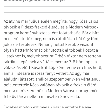
Az atv.hu már július elején megírta, hogy Kósa Lajos
távozik a Fidesz-frakció éléről, és a Modern Városok
program kormánybiztosaként folytathatja. Bár a hírt
nem erősítették meg, nem is cáfolták: tehát úgy tűnt,
jók az értesülések. Néhány héttel később viszont
olyan háttérinformációk jutottak el többek között a
Hetekhez is, melyek szerint Orbán Viktor nem tartaná
taktikus lépésnek a váltást, mert az 7-8 hónappal a
választás előtt Kósa kritikájaként lenne értelmezhető,
ami a Fideszre is rossz fényt vethet. Az ügy már
elaludni látszott, amikor szeptember 7-én váratlanul
bejelentették: Kósa valóban távozik a frakció éléről,
mert a miniszterelnök a Modern Városok programért
felelős tárca nélküli miniszterré nevezi ki.
Érdekes módon ezt maga Kósa jelentette be egy