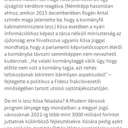
újságírói kérdésre reagálva. (Némiképp hasonlóan
ahhoz, amikor 2015 decemberében Rogán Antal
szintén maga jelentette be, hogy a kormányfő
kabinetminisztere lesz.) Kósa esetében a nyári
információkhoz képest a tárca nélküli miniszterség az
újdonság: erre hivatkozva ugyanis Kósa joggal
mondhatja, hogy a parlamenti képviselőcsoport éléről
a kormányba távozni semmiképpen nem nevezhető
kudarcnak: „Ha valaki kormánytaggá válik úgy, hogy
előtte nem volt a kormány tagja, azt nehéz
lefokozásnak tekinteni bármilyen aspektusból” –
fejtegette a politikus a Fidesz frakcióvezetői
minőségében tartott utolsó sajtótájékoztatóján.
De mi is lesz Kósa feladata? A Modern Városok
program lényege egy mondatban: a megyei jogú
városoknak 2022-ig több mint 3000 milliárd forintot
juttatnak különböző fejlesztésekre. Kósára pedig azért