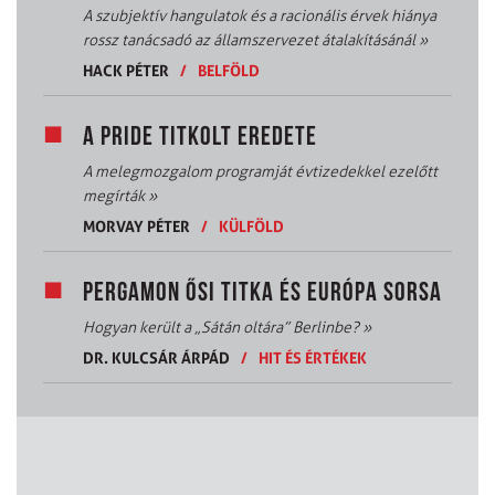
A szubjektív hangulatok és a racionális érvek hiánya
rossz tanácsadó az államszervezet átalakításánál
»
HACK PÉTER
/
BELFÖLD
A PRIDE TITKOLT EREDETE
A melegmozgalom programját évtizedekkel ezelőtt
megírták
»
MORVAY PÉTER
/
KÜLFÖLD
PERGAMON ŐSI TITKA ÉS EURÓPA SORSA
Hogyan került a „Sátán oltára” Berlinbe?
»
DR. KULCSÁR ÁRPÁD
/
HIT ÉS ÉRTÉKEK