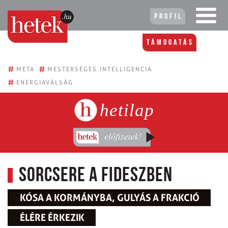
Profil
Támogatás
#
#
META
MESTERSÉGES INTELLIGENCIA
#
ENERGIAVÁLSÁG
hetilap
Sorcsere a Fideszben
KÓSA A KORMÁNYBA, GULYÁS A FRAKCIÓ
ÉLÉRE ÉRKEZIK