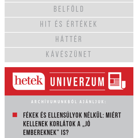
BELFÖLD
HIT ÉS ÉRTÉKEK
HÁTTÉR
KÁVÉSZÜNET
ARCHÍVUMUNKBÓL AJÁNLJUK:
FÉKEK ÉS ELLENSÚLYOK NÉLKÜL: MIÉRT
KELLENEK KORLÁTOK A „JÓ
EMBEREKNEK” IS?