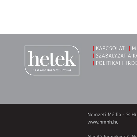
KAPCSOLAT
M
SZABÁLYZAT A 
POLITIKAI HIRD
Nemzeti Média - és Hí
www.nmhh.hu
Alapító-főszerkesztő: N