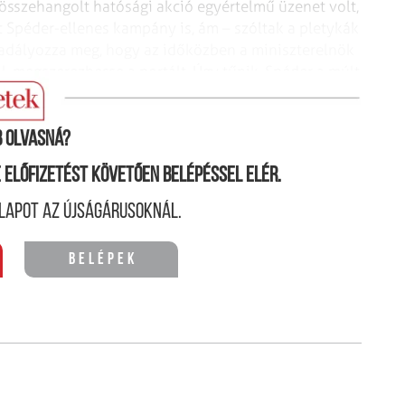
 összehangolt hatósági akció egyértelmű üzenet volt,
t Spéder-ellenes kampány is, ám – szóltak a pletykák
akadályozza meg, hogy az időközben a miniszterelnök
l, megszerezhesse a portált. Úgy tűnik, Spéder a múlt
 hatására engedte át, az nem világos.
 olvasná?
ne előfizetést követően belépéssel elér.
lapot az újságárusoknál.
Belépek