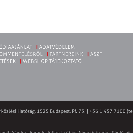
ÉDIAAJÁNLAT
ADATVÉDELEM
KOMMENTELÉSRŐL
PARTNEREINK
ÁSZF
ETÉSEK
WEBSHOP TÁJÉKOZTATÓ
rközlési Hatóság, 1525 Budapest, Pf. 75. | +36 1 457 7100 (te
émeth Sándor - Founder Editor in Chief: Németh Sándor. Kérdéseit, 