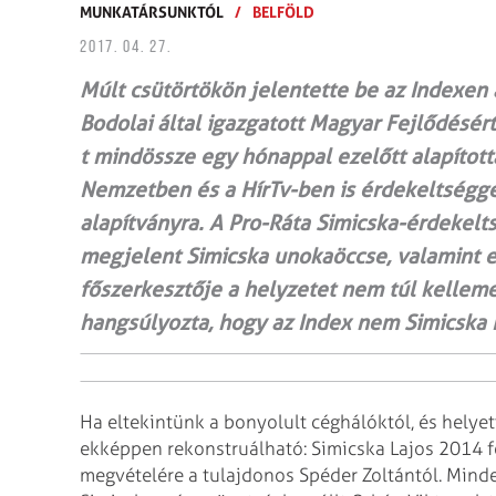
MUNKATÁRSUNKTÓL
/
BELFÖLD
2017. 04. 27.
Múlt csütörtökön jelentette be az Indexen a
Bodolai által igazgatott Magyar Fejlődésér
t mindössze egy hónappal ezelőtt alapított
Nemzetben és a HírTv-ben is érdekeltséggel
alapítványra. A Pro-Ráta Simicska-érdekelts
megjelent Simicska unokaöccse, valamint e
főszerkesztője a helyzetet nem túl kellem
hangsúlyozta, hogy az Index nem Simicska 
Ha eltekintünk a bonyolult céghálóktól, és helyet
ekképpen rekonstruálható: Simicska Lajos 2014 fe
megvételére a tulajdonos Spéder Zoltántól. Minde