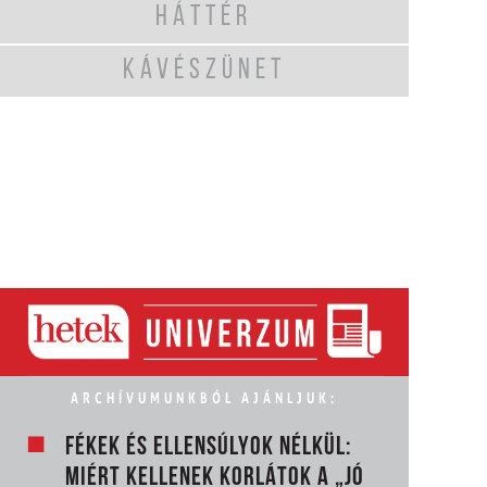
HÁTTÉR
KÁVÉSZÜNET
ARCHÍVUMUNKBÓL AJÁNLJUK:
FÉKEK ÉS ELLENSÚLYOK NÉLKÜL:
MIÉRT KELLENEK KORLÁTOK A „JÓ