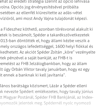
hát az eredeti stratégia szerint az opció lehívása
 volna. Opciós jog érvényesítésével próbálta
setében az ellenfél kiüresítette az adás-vétel
evízióról, ami most Andy Vajna tulajdonát képezi.
 a Fideszhez köthető, azonban törésvonal alakult ki
 Hetek is beszámolt, Spéder a takarékszövetkezetek
013-ban döntötték el, hogy állami kézbe veszik a
mely országos lefedettséggel, 1600 helyi fiókkal és
kedhetett. Az akciót Spéder Zoltán „köre” vezényelte
tek pénzével a saját bankját, az FHB-t is
keemelést az FHB Jelzálogbankban, hogy az állam
lt úgy Orbán Viktor tavaly januárban, hogy ez egy
it ennek a banknak ki kell javítania”.
János barátsága közismert, Lázár a Spéder elleni
ak nevezte Spédert: emlékezetes, hogy tavaly június
tt Magyar Postánál, Spéder FHB Bankjánál, az Index-
s nyomozók jelentek meg. Spédernél nyolc nyomozó