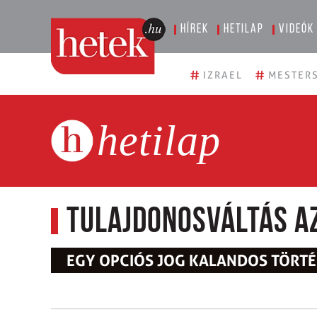
Hírek
Hetilap
Videók
#
#
IZRAEL
MESTERS
hetilap
Tulajdonosváltás a
EGY OPCIÓS JOG KALANDOS TÖRT