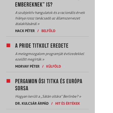
EMBEREKNEK” IS?
A szubjektív hangulatok és a racionális érvek
hiánya rossz tanácsadó az államszervezet
átalakításánál
»
HACK PÉTER
/
BELFÖLD
A PRIDE TITKOLT EREDETE
A melegmozgalom programját évtizedekkel
ezelőtt megírták
»
MORVAY PÉTER
/
KÜLFÖLD
PERGAMON ŐSI TITKA ÉS EURÓPA
SORSA
Hogyan került a „Sátán oltára” Berlinbe?
»
DR. KULCSÁR ÁRPÁD
/
HIT ÉS ÉRTÉKEK