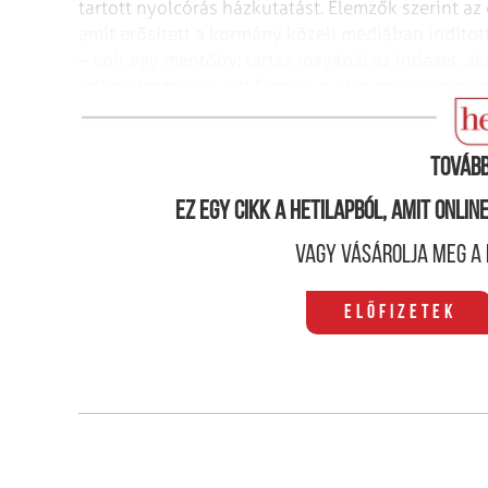
tartott nyolcórás házkutatást. Elemzők szerint az
amit erősített a kormány közeli médiában indítot
– volt egy mentőöv: tartsa magánál az Indexet, 
ádáz ellenfelévé vált Simicska, élve opciós jogáva
hétig tudta magánál tartani a lapot. Hogy minek a
Tovább
Ez egy cikk a hetilapból, amit onli
Vagy vásárolja meg a 
Előfizetek