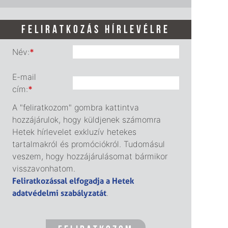
FELIRATKOZÁS HÍRLEVÉLRE
Név:
*
E-mail
cím:
*
A "feliratkozom" gombra kattintva
hozzájárulok, hogy küldjenek számomra
Hetek hírlevelet exkluzív hetekes
tartalmakról és promóciókról. Tudomásul
veszem, hogy hozzájárulásomat bármikor
visszavonhatom.
Feliratkozással elfogadja a Hetek
adatvédelmi szabályzatát
.