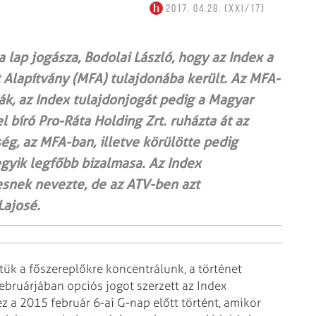
2017. 04.28. (XXI/17)
 lap jogásza, Bodolai László, hogy az Index a
t Alapítvány (MFA) tulajdonába került. Az MFA-
ák, az Index tulajdonjogát pedig a Magyar
 bíró Pro-Ráta Holding Zrt. ruházta át az
ég, az MFA-ban, illetve körülötte pedig
gyik legfőbb bizalmasa. Az Index
esnek nevezte, de az ATV-ben azt
Lajosé.
tük a főszereplőkre koncentrálunk, a történet
bruárjában opciós jogot szerzett az Index
z a 2015 február 6-ai G-nap előtt történt, amikor