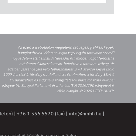
Az ezen a weboldalon megjelenő szövegek, grafikák, képek,
hangfelvételek, video anyagok vagy egyéb tartalmak szerzői
jogvédelem alatt állnak. A Hetek.hu Kft. minden jogot fenntart a
tartalommal kapcsolatosan, beleértve a tartalom szöveg- és
adatbányászat céljára való felhasználását is – A szerzői jogról szóló
1999. évi LXXVI. törvény rendelkezései értelmében a törvény 35/A. §
(1) paragrafusa és a digitális szolgáltatások piacairól szóló európai
irányelv (Az Európai Parlament és a Tanács (EU) 2019/790 Irányelve) 4.
cikke alapján. © 2026 HETEK.HU Kft.
lefon) | +36 1 356 5520 (fax) |
info@nmhh.hu
|
észrevételeit kérjük írja meg címünkre: