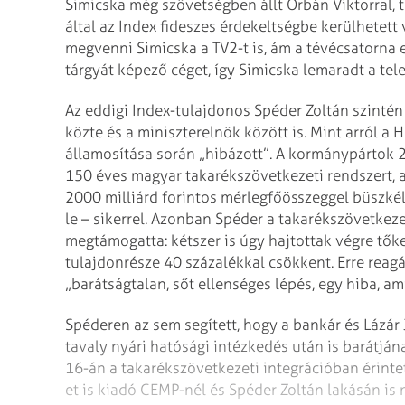
Simicska még szövetségben állt Orbán Viktorral, te
által az Index fideszes érdekeltségbe kerülhetett
megvenni Simicska a TV2-t is, ám a tévécsatorna e
tárgyát képező céget, így Simicska lemaradt a tel
Az eddigi Index-tulajdonos Spéder Zoltán szintén
közte és a miniszterelnök között is. Mint arról a
államosítása során „hibázott”. A kormánypártok 2
150 éves magyar takarékszövetkezeti rendszert, a
2000 milliárd forintos mérlegfőösszeggel büszkél
le – sikerrel. Azonban Spéder a takarékszövetkeze
megtámogatta: kétszer is úgy hajtottak végre tő
tulajdonrésze 40 százalékkal csökkent. Erre reagá
„barátságtalan, sőt ellenséges lépés, egy hiba, am
Spéderen az sem segített, hogy a bankár és Lázár 
tavaly nyári hatósági intézkedés után is barátján
16-án a takarékszövetkezeti integrációban érinte
et is kiadó CEMP-nél és Spéder Zoltán lakásán i