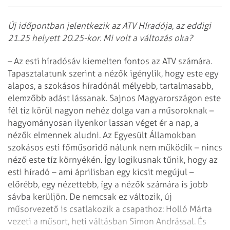
Új időpontban jelentkezik az ATV Híradója, az eddigi
21.25 helyett 20.25-kor. Mi volt a változás oka?
– Az esti híradósáv kiemelten fontos az ATV számára.
Tapasztalatunk szerint a nézők igénylik, hogy este egy
alapos, a szokásos híradónál mélyebb, tartalmasabb,
elemzőbb adást lássanak. Sajnos Magyarországon este
fél tíz körül nagyon nehéz dolga van a műsoroknak –
hagyományosan ilyenkor lassan véget ér a nap, a
nézők elmennek aludni. Az Egyesült Államokban
szokásos esti főműsoridő nálunk nem működik – nincs
néző este tíz környékén. Így logikusnak tűnik, hogy az
esti híradó – ami áprilisban egy kicsit megújul –
előrébb, egy nézettebb, így a nézők számára is jobb
sávba kerüljön. De nemcsak ez változik, új
műsorvezető is csatlakozik a csapathoz: Holló Márta
vezeti a műsort, heti váltásban Simon Andrással. És