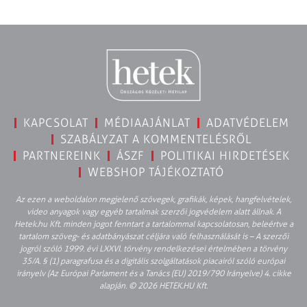
KAPCSOLAT
MÉDIAAJÁNLAT
ADATVÉDELEM
SZABÁLYZAT A KOMMENTELÉSRŐL
PARTNEREINK
ÁSZF
POLITIKAI HIRDETÉSEK
WEBSHOP TÁJÉKOZTATÓ
Az ezen a weboldalon megjelenő szövegek, grafikák, képek, hangfelvételek,
video anyagok vagy egyéb tartalmak szerzői jogvédelem alatt állnak. A
Hetek.hu Kft. minden jogot fenntart a tartalommal kapcsolatosan, beleértve a
tartalom szöveg- és adatbányászat céljára való felhasználását is – A szerzői
jogról szóló 1999. évi LXXVI. törvény rendelkezései értelmében a törvény
35/A. § (1) paragrafusa és a digitális szolgáltatások piacairól szóló európai
irányelv (Az Európai Parlament és a Tanács (EU) 2019/790 Irányelve) 4. cikke
alapján. © 2026 HETEK.HU Kft.