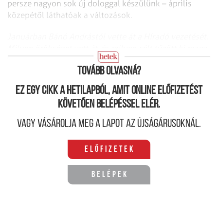
persze nagyon sok új dologgal készülünk – április
közepétől láthatóak a változások.
Januárban Bánó Andrástól vette át a Híradó vezetését.
Milyen örökséget vett át, és milyen célt tűzött ki maga
elé?
Tovább olvasná?
Ez egy cikk a hetilapból, amit online előfizetést
követően belépéssel elér.
Vagy vásárolja meg a lapot az újságárusoknál.
Előfizetek
Belépek