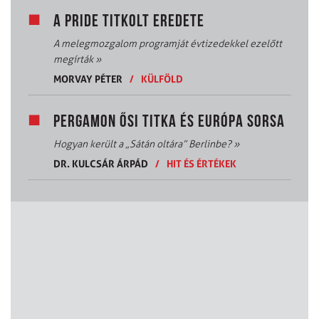
A PRIDE TITKOLT EREDETE
A melegmozgalom programját évtizedekkel ezelőtt
megírták
»
MORVAY PÉTER
/
KÜLFÖLD
PERGAMON ŐSI TITKA ÉS EURÓPA SORSA
Hogyan került a „Sátán oltára” Berlinbe?
»
DR. KULCSÁR ÁRPÁD
/
HIT ÉS ÉRTÉKEK