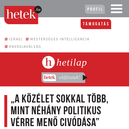
Profil
Támogatás
#
#
IZRAEL
MESTERSÉGES INTELLIGENCIA
#
ENERGIAVÁLSÁG
hetilap
„A közélet sokkal több,
mint néhány politikus
vérre menő civódása”