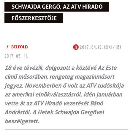
SCHWAJDA GERGŐ, AZ ATV HÍRADÓ
FŐSZERKESZTŐJE
/
BELFÖLD
2017. 04.13. (XXI/15)
2017. 05. 11.
18 éve tévézik, dolgozott a köztévé Az Este
című műsorában, rengeteg magazinműsort
jegyez. Novemberben ő volt az ATV tudósítója
az amerikai elnökválasztásról. Idén januárban
vette át az ATV Híradó vezetését Bánó
Andrástól. A Hetek Schwajda Gergővel
beszélgetett.