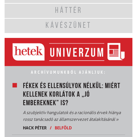
HÁTTÉR
KÁVÉSZÜNET
ARCHÍVUMUNKBÓL AJÁNLJUK:
FÉKEK ÉS ELLENSÚLYOK NÉLKÜL: MIÉRT
KELLENEK KORLÁTOK A „JÓ
EMBEREKNEK” IS?
A szubjektív hangulatok és a racionális érvek hiánya
rossz tanácsadó az államszervezet átalakításánál
»
HACK PÉTER
/
BELFÖLD