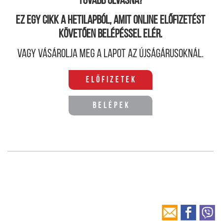
Tovább olvasná?
Ez egy cikk a hetilapból, amit online előfizetést
követően belépéssel elér.
Vagy vásárolja meg a lapot az újságárusoknál.
Előfizetek
Belépek