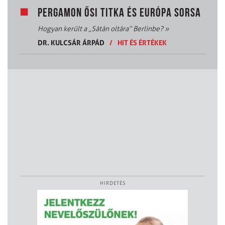
PERGAMON ŐSI TITKA ÉS EURÓPA SORSA
Hogyan került a „Sátán oltára” Berlinbe?
»
DR. KULCSÁR ÁRPÁD
/
HIT ÉS ÉRTÉKEK
HIRDETÉS