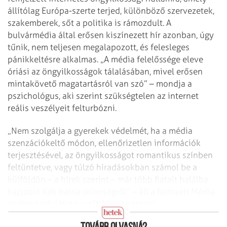
állítólag Európa-szerte terjed, különböző szervezetek,
szakemberek, sőt a politika is rámozdult. A
bulvármédia által erősen kiszínezett hír azonban, úgy
tűnik, nem teljesen megalapozott, és felesleges
pánikkeltésre alkalmas. „A média felelőssége eleve
óriási az öngyilkosságok tálalásában, mivel erősen
mintakövető magatartásról van szó” – mondja a
pszichológus, aki szerint szükségtelen az internet
reális veszélyeit felturbózni.
„Nem szolgálja a gyerekek védelmét, ha a média
szenzációkeltő módon, ellenőrizetlen információk
terjesztésével, az öngyilkosságot romantikus színben
feltüntetve, vagy túlzó híradásokban számol be a
külföldön – a hírek szerint – már több fiatalt halálba
hajszoló Kék bálna-jelenségről” – áll a Nemzeti Média-
és Hírközlési Hatóság (NMHH) pénteki
közleményében.