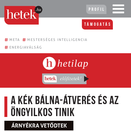
Profil
Támogatás
#
#
META
MESTERSÉGES INTELLIGENCIA
#
ENERGIAVÁLSÁG
hetilap
A Kék bálna-átverés és az
öngyilkos tinik
ÁRNYÉKRA VETŐDTEK