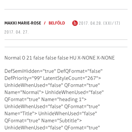
MAKKI MARIE-ROSE
/
BELFÖLD
2017. 04.28. (XXI/17)
2017. 04. 27.
Normal
0
21
false
false
false
HU
X-NONE
X-NONE
DefSemiHidden="true" DefQFormat="false"
DefPriority="99"
LatentStyleCount="267">
UnhideWhenUsed="false" QFormat="true"
Name="Normal">
UnhideWhenUsed="false"
QFormat="true" Name="heading 1">
UnhideWhenUsed="false" QFormat="true"
Name="Title">
UnhideWhenUsed="false"
QFormat="true" Name="Subtitle">
UnhideWhenUsed="false" QFormat="true"