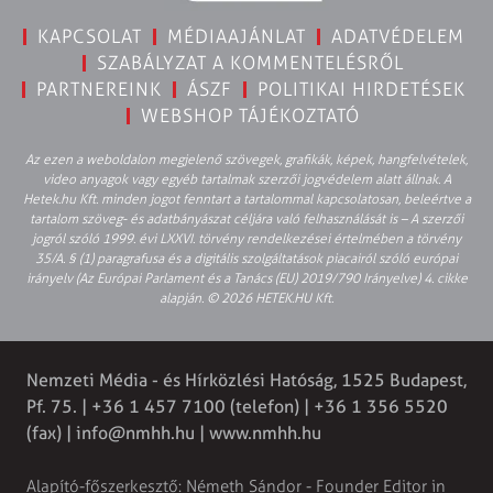
KAPCSOLAT
MÉDIAAJÁNLAT
ADATVÉDELEM
SZABÁLYZAT A KOMMENTELÉSRŐL
PARTNEREINK
ÁSZF
POLITIKAI HIRDETÉSEK
WEBSHOP TÁJÉKOZTATÓ
Az ezen a weboldalon megjelenő szövegek, grafikák, képek, hangfelvételek,
video anyagok vagy egyéb tartalmak szerzői jogvédelem alatt állnak. A
Hetek.hu Kft. minden jogot fenntart a tartalommal kapcsolatosan, beleértve a
tartalom szöveg- és adatbányászat céljára való felhasználását is – A szerzői
jogról szóló 1999. évi LXXVI. törvény rendelkezései értelmében a törvény
35/A. § (1) paragrafusa és a digitális szolgáltatások piacairól szóló európai
irányelv (Az Európai Parlament és a Tanács (EU) 2019/790 Irányelve) 4. cikke
alapján. © 2026 HETEK.HU Kft.
Nemzeti Média - és Hírközlési Hatóság, 1525 Budapest,
Pf. 75. | +36 1 457 7100 (telefon) | +36 1 356 5520
(fax) |
info@nmhh.hu
| www.nmhh.hu
Alapító-főszerkesztő: Németh Sándor - Founder Editor in