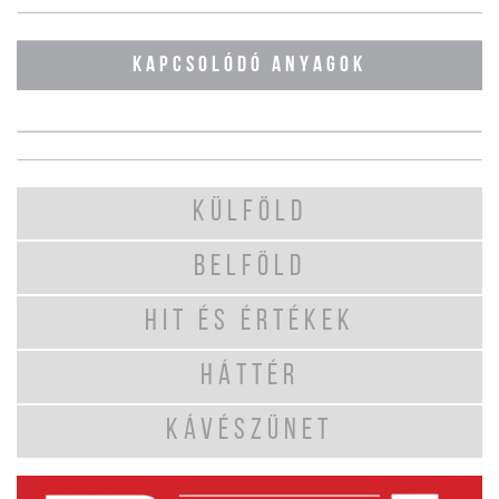
KAPCSOLÓDÓ ANYAGOK
KÜLFÖLD
BELFÖLD
HIT ÉS ÉRTÉKEK
HÁTTÉR
KÁVÉSZÜNET