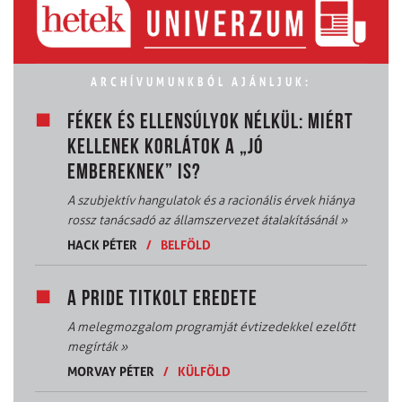
ARCHÍVUMUNKBÓL AJÁNLJUK:
FÉKEK ÉS ELLENSÚLYOK NÉLKÜL: MIÉRT
KELLENEK KORLÁTOK A „JÓ
EMBEREKNEK” IS?
A szubjektív hangulatok és a racionális érvek hiánya
rossz tanácsadó az államszervezet átalakításánál
»
HACK PÉTER
/
BELFÖLD
A PRIDE TITKOLT EREDETE
A melegmozgalom programját évtizedekkel ezelőtt
megírták
»
MORVAY PÉTER
/
KÜLFÖLD