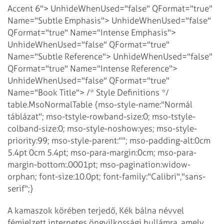
Accent 6">
UnhideWhenUsed="false" QFormat="true"
Name="Subtle Emphasis">
UnhideWhenUsed="false"
QFormat="true" Name="Intense Emphasis">
UnhideWhenUsed="false" QFormat="true"
Name="Subtle Reference">
UnhideWhenUsed="false"
QFormat="true" Name="Intense Reference">
UnhideWhenUsed="false" QFormat="true"
Name="Book Title">
/* Style Definitions */
table.MsoNormalTable {mso-style-name:"Normál
táblázat"; mso-tstyle-rowband-size:0; mso-tstyle-
colband-size:0; mso-style-noshow:yes; mso-style-
priority:99; mso-style-parent:""; mso-padding-alt:0cm
5.4pt 0cm 5.4pt; mso-para-margin:0cm; mso-para-
margin-bottom:.0001pt; mso-pagination:widow-
orphan; font-size:10.0pt; font-family:"Calibri","sans-
serif";}
A kamaszok körében terjedő, Kék bálna névvel
fémjelzett internetes öngyilkossági hullámra, amely