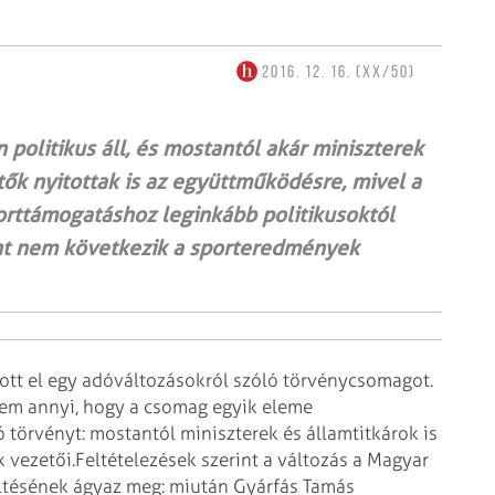
2016. 12. 16. (XX/50)
politikus áll, és mostantól akár miniszterek
etők nyitottak is az együttműködésre, mivel a
rttámogatáshoz leginkább politikusoktól
zont nem következik a sporteredmények
dott el egy adóváltozásokról szóló törvénycsomagot.
em annyi, hogy a csomag egyik eleme
 törvényt: mostantól miniszterek és államtitkárok is
 vezetői.
Feltételezések szerint a változás a Magyar
ltésének ágyaz meg: miután Gyárfás Tamás