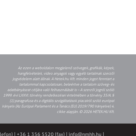
Az ezen a weboldalon megjelenő szövegek, grafikák, képek,
hangfelvételek, video anyagok vagy egyéb tartalmak szerzői
jogvédelem alatt állnak. A Hetek.hu Kft. minden jogot fenntart a
tartalommal kapcsolatosan, beleértve a tartalom szöveg- és
adatbányászat céljára való felhasználását is – A szerzői jogról szóló
1999. évi LXXVI. törvény rendelkezései értelmében a törvény 35/A. §
(1) paragrafusa és a digitális szolgáltatások piacairól szóló európai
irányelv (Az Európai Parlament és a Tanács (EU) 2019/790 Irányelve) 4.
cikke alapján. © 2026 HETEK.HU Kft.
lefon) | +36 1 356 5520 (fax) |
info@nmhh.hu
|