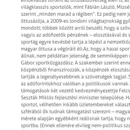
elnökváltás történt az öttusaszövetség élén is, 
világklasszis sportolók, mint Fábián László, Mizs
szerint „minden marad a régiben”. Ez pedig nem j
öttusázója, a 2009-es londoni világbajnokság gy
mondott; többek között arról beszélt, hogy a szö
vagyis az adófizetők pénzének – elosztásával és 
sportág egyre kevésbé tartja a lépést a nemzetköz
magyar öttusa a végóráit éli.
Az, hogy a hazai spo
állnak, nem példátlan jelenség, de semmiképpe
Gábor sportközgazdász. A szakember szerint enne
közpénzből finanszírozzák, a közpénzek elosztásá
tartják a legesélyesebbnek a szövetségek tagjai.
az adóforintokhoz valóban a politikusok vannak a
támogatások két vezető kedvezményezettje Felcsút
Seszták Miklós fejlesztési miniszter települése.
sportot, vélhetően inkább üzletembereket választ
szférából ők tudnak támogatást szerezni – magyar
mérete alapján egyébként reálisnak tartja, hogy 
sportba. (Ennek ellenére elvileg nem-politikus s