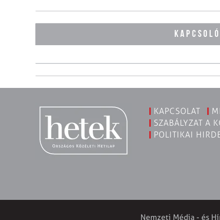
KAPCSOL
KAPCSOLAT
M
SZABÁLYZAT A 
POLITIKAI HIRD
Nemzeti Média - és Hí