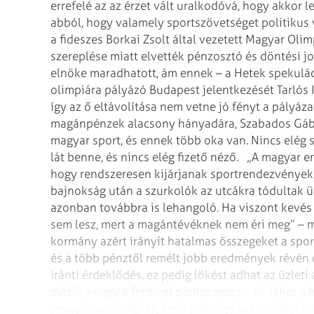
errefelé az az érzet vált uralkodóvá, hogy akkor le
abból, hogy valamely sportszövetséget politikus v
a fideszes Borkai Zsolt által vezetett Magyar Olimp
szereplése miatt elvették pénzosztó és döntési jo
elnöke maradhatott, ám ennek – a Hetek spekuláci
olimpiára pályázó Budapest jelentkezését Tarlós 
így az ő eltávolítása nem vetne jó fényt a pályáza
magánpénzek alacsony hányadára, Szabados Gábo
magyar sport, és ennek több oka van. Nincs elég
lát benne, és nincs elég fizető néző.
„A magyar em
hogy rendszeresen kijárjanak sportrendezvényekre
bajnokság után a szurkolók az utcákra tódultak
azonban továbbra is lehangoló. Ha viszont kevés a
sem lesz, mert a magántévéknek nem éri meg” – 
kormány azért irányít hatalmas összegeket a sportb
és a több pénztől remélt jobb eredmények révén
iránti érdeklődés, ez pedig lökést adhat az üzlet
másik – vagy a fentivel párhuzamos – ok lehet a
„magánnyereség” is, ám a jelenlegi jogszabályi kö