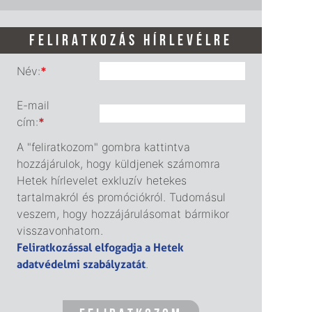
FELIRATKOZÁS HÍRLEVÉLRE
Név:
*
E-mail
cím:
*
A "feliratkozom" gombra kattintva
hozzájárulok, hogy küldjenek számomra
Hetek hírlevelet exkluzív hetekes
tartalmakról és promóciókról. Tudomásul
veszem, hogy hozzájárulásomat bármikor
visszavonhatom.
Feliratkozással elfogadja a Hetek
adatvédelmi szabályzatát
.