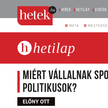
Hírek
Hetilap
Videók
#
#
META
MESTERSÉ
hetilap
Miért vállalnak spo
politikusok?
ELŐNY OTT