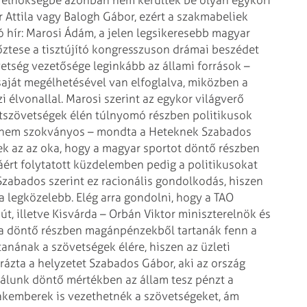
az elnökségbe azonban nem kerültek be olyan egykori
ér Attila vagy Balogh Gábor, ezért a szakmabeliek
ó hír: Marosi Ádám, a jelen legsikeresebb magyar
őztese a tisztújító kongresszuson drámai beszédet
vetség vezetősége leginkább az állami források –
saját megélhetésével van elfoglalva, miközben a
i élvonallal. Marosi szerint az egykor világverő
rtszövetségek élén túlnyomó részben politikusok
n nem szokványos – mondta a Heteknek Szabados
k az az oka, hogy a magyar sportot döntő részben
ért folytatott küzdelemben pedig a politikusokat
 Szabados szerint ez racionális gondolkodás, hiszen
 legközelebb. Elég arra gondolni, hogy a TAO
, illetve Kisvárda – Orbán Viktor miniszterelnök és
 Ha döntő részben magánpénzekből tartanák fenn a
anának a szövetségek élére, hiszen az üzleti
ázta a helyzetet Szabados Gábor, aki az ország
nálunk döntő mértékben az állam tesz pénzt a
zakemberek is vezethetnék a szövetségeket, ám