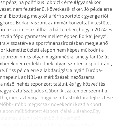
sz pénz, ha politikus lobbizik érte.)
Ugyanakkor
ezet, nem feltétlenül következik siker. Jó példa erre
iai Bizottság, melytől a férfi sportolók gyenge riói
gkörét. Borkai viszont az immár konzultatív testület
ója szerint – az állhat a hátterében, hogy a 2024-es
István főpolgármester mellett éppen Borkai jegyzi,
tra.
Visszatérve a sportfinanszírozásban megjelenő
r kiemelte: üzleti alapon nem képes működni a
 szponzor, nincs olyan magánmédia, amely fantáziát
berek nem érdeklődnek olyan szinten a sport iránt,
. Friss példa erre a labdarúgás: a nyári Európa-
 ünnepelni, az NB1-es mérkőzések nézőszáma
 néző, nehéz szponzort találni, és így közvetítés
magyarázta Szabados Gábor. A szakember szerint a
a, mert azt várja, hogy az infrastruktúra fejlesztése
 előbb-utóbb mégiscsak növekedni kezd a sport
i alapon működtetett élsport kialakulásához.
Egy
 hatalmas állami pénzekből kinyerhető
rnyezetben ezt szinte lehetetlen bizonyítani.