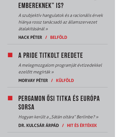
EMBEREKNEK” IS?
A szubjektív hangulatok és a racionális érvek
hiánya rossz tanácsadó az államszervezet
átalakításánál
»
HACK PÉTER
/
BELFÖLD
A PRIDE TITKOLT EREDETE
A melegmozgalom programját évtizedekkel
ezelőtt megírták
»
MORVAY PÉTER
/
KÜLFÖLD
PERGAMON ŐSI TITKA ÉS EURÓPA
SORSA
Hogyan került a „Sátán oltára” Berlinbe?
»
DR. KULCSÁR ÁRPÁD
/
HIT ÉS ÉRTÉKEK