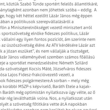
t, köztük Szabó Tünde sportért felelős államtitkáré,
ormánytagként azonban nem jöhettek szóba – eddig.
A
ge, hogy két héttel ezelőtt Lázár János még éppen
lában a politikusok szerepvállalásáról a
ón a Miniszterelnökséget vezető minisztert arról
s sportszövetség elnöke fideszes politikus, Lázár
ek vállalni egy ilyen fontos pozíciót, ám szerinte nem
a az úszószövetség élére. Az ATV kérdésére Lázár azt
k a józan eszüket”, és nem vállalják a tisztséget,
ázár János véleményével szemben számos főállású
eje a sportélet menedzselésére: Németh Szilárd
bda-szövetséget Kocsis Máté, Józsefváros fideszes
ósa Lajos Fidesz-frakcióvezető vezeti, a
nok fideszes polgármestere.
A sorban – mely még
a korábbi MSZP-s képviselő, Baráth Etele a kajak-
 Baráth még optimistán nyilatkozva úgy vélte, az ő
már rég leválthatták volna. Nos, a nyilatkozat után
elyét a szövetség főtitkára vette át.
A napokban