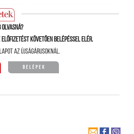
 hozadékot is – ha sikerül önmagához társítania az
 olvasná?
ne előfizetést követően belépéssel elér.
lapot az újságárusoknál.
Belépek