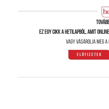
Mindemellett a hatalom joggal remélhet politikai
áhított sportsikereket.
Tovább
Ez egy cikk a hetilapból, amit onli
Vagy vásárolja meg a 
Előfizetek