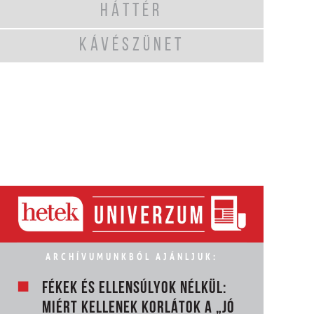
HÁTTÉR
KÁVÉSZÜNET
ARCHÍVUMUNKBÓL AJÁNLJUK:
FÉKEK ÉS ELLENSÚLYOK NÉLKÜL:
MIÉRT KELLENEK KORLÁTOK A „JÓ