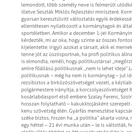
lemondott, több személy neve is felmerült utódkén
illetve Seszták Miklós fejlesztési miniszteré. K
gyorsan keresztülvitt változtatás egyik érdekessé
ellentétesen nyilatkozott a kormánytagok és álta
sportéletben. Amikor a december 1-jei Kormányinf
kérdezték, mi az oka, hogy szinte az összes fonto
kijelentette: irigyli azokat a társait, akik el mern
tenne jót az úszósportnak, ha profi politikus álln
is elmondta, reméli, hogy politikustársai „megőrzi
amire főállású politikusnak „nem is lehet ideje”.
L
politikusnak – még ha nem is kormánytag – jut id
rezsibiztos a birkózószövetséget vezeti, a kézila
polgármestere irányítja, a korcsolyaszövetséget K
kosárlabdasport első embere Szalay Ferenc, Szol
hosszan folytatható – kakukktojásként szerepelt 
kenu szövetség élén. Gyárfás menesztése kapcsán
széke biztos, hiszen ha „a politika” akarta volna, 
egy héttel – 21 évi munka után – le is váltották, h