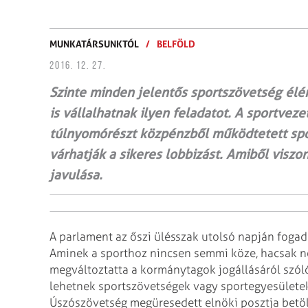
MUNKATÁRSUNKTÓL
/
BELFÖLD
2016. 12. 27.
Szinte minden jelentős sportszövetség élén 
is vállalhatnak ilyen feladatot. A sportvez
túlnyomórészt közpénzből működtetett spo
várhatják a sikeres lobbizást. Amiből vis
javulása.
A parlament az őszi ülésszak utolsó napján foga
Aminek a sporthoz nincsen semmi köze, hacsak n
megváltoztatta a kormánytagok jogállásáról szóló
lehetnek sportszövetségek vagy sportegyesületek
Úszószövetség megüresedett elnöki posztja betö