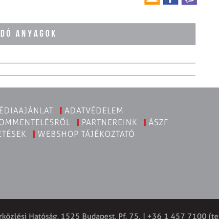
ÓDÓ ANYAGOK
ÉDIAAJÁNLAT
ADATVÉDELEM
KOMMENTELÉSRŐL
PARTNEREINK
ÁSZF
ETÉSEK
WEBSHOP TÁJÉKOZTATÓ
rközlési Hatóság, 1525 Budapest, Pf. 75. | +36 1 457 7100 (te