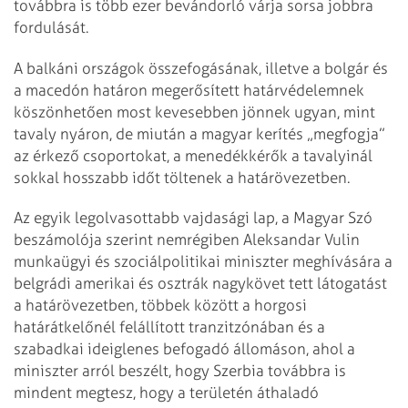
továbbra is több ezer bevándorló várja sorsa jobbra
fordulását.
A balkáni országok összefogásának, illetve a bolgár és
a macedón határon megerősített határvédelemnek
köszönhetően most kevesebben jönnek ugyan, mint
tavaly nyáron, de miután a magyar kerítés „megfogja”
az érkező csoportokat, a menedékkérők a tavalyinál
sokkal hosszabb időt töltenek a határövezetben.
Az egyik legolvasottabb vajdasági lap, a Magyar Szó
beszámolója szerint nemrégiben Aleksandar Vulin
munkaügyi és szociálpolitikai miniszter meghívására a
belgrádi amerikai és osztrák nagykövet tett látogatást
a határövezetben, többek között a horgosi
határátkelőnél felállított tranzitzónában és a
szabadkai ideiglenes befogadó állomáson, ahol a
miniszter arról beszélt, hogy Szerbia továbbra is
mindent megtesz, hogy a területén áthaladó