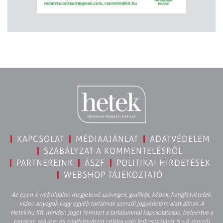
KAPCSOLAT
MÉDIAAJÁNLAT
ADATVÉDELEM
SZABÁLYZAT A KOMMENTELÉSRŐL
PARTNEREINK
ÁSZF
POLITIKAI HIRDETÉSEK
WEBSHOP TÁJÉKOZTATÓ
Az ezen a weboldalon megjelenő szövegek, grafikák, képek, hangfelvételek,
video anyagok vagy egyéb tartalmak szerzői jogvédelem alatt állnak. A
Hetek.hu Kft. minden jogot fenntart a tartalommal kapcsolatosan, beleértve a
tartalom szöveg- és adatbányászat céljára való felhasználását is – A szerzői