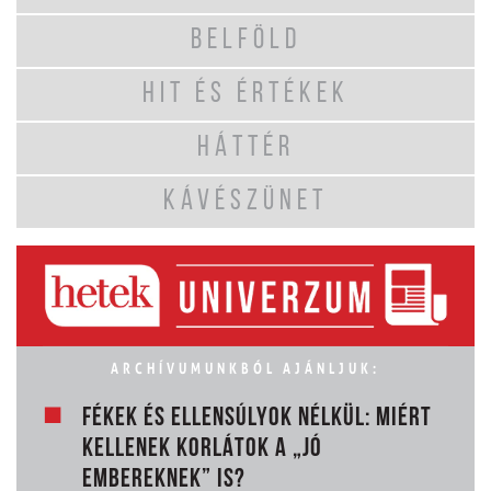
BELFÖLD
HIT ÉS ÉRTÉKEK
HÁTTÉR
KÁVÉSZÜNET
ARCHÍVUMUNKBÓL AJÁNLJUK:
FÉKEK ÉS ELLENSÚLYOK NÉLKÜL: MIÉRT
KELLENEK KORLÁTOK A „JÓ
EMBEREKNEK” IS?