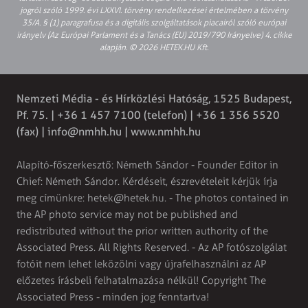
jogról szóló 1999. évi LXXVI. törvény rendelkezései értelmében a törvény
35/A. § (1) paragrafusa és a digitális szolgáltatások piacairól szóló európai
irányelv (Az Európai Parlament és a Tanács (EU) 2019/790 Irányelve) 4. cikke
alapján. © 2026 HETEK.HU Kft.
Nemzeti Média - és Hírközlési Hatóság, 1525 Budapest,
Pf. 75. | +36 1 457 7100 (telefon) | +36 1 356 5520
(fax) |
info@nmhh.hu
| www.nmhh.hu
Alapító-főszerkesztő: Németh Sándor - Founder Editor in
Chief: Németh Sándor. Kérdéseit, észrevételeit kérjük írja
meg címünkre:
hetek@hetek.hu
. - The photos contained in
the AP photo service may not be published and
redistributed without the prior written authority of the
Associated Press. All Rights Reserved. - Az AP fotószolgálat
fotóit nem lehet leközölni vagy újrafelhasználni az AP
előzetes írásbeli felhatalmazása nélkül! Copyright The
Associated Press - minden jog fenntartva!