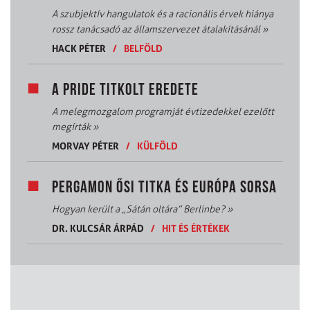
A szubjektív hangulatok és a racionális érvek hiánya
rossz tanácsadó az államszervezet átalakításánál
»
HACK PÉTER
/
BELFÖLD
A PRIDE TITKOLT EREDETE
A melegmozgalom programját évtizedekkel ezelőtt
megírták
»
MORVAY PÉTER
/
KÜLFÖLD
PERGAMON ŐSI TITKA ÉS EURÓPA SORSA
Hogyan került a „Sátán oltára” Berlinbe?
»
DR. KULCSÁR ÁRPÁD
/
HIT ÉS ÉRTÉKEK