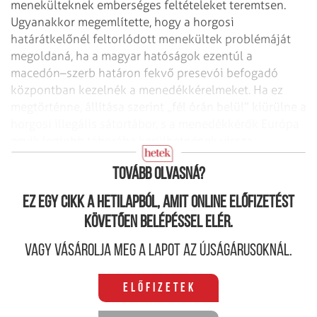
menekülteknek emberséges feltételeket teremtsen.
Ugyanakkor megemlítette, hogy a horgosi
határátkelőnél feltorlódott menekültek problémáját
megoldaná, ha a magyar hatóságok ezentúl a
macedón–szerb határon fekvő presevói befogadó
központban kezelnék a menedékkérelmeket. Ha ez
megtörténne, állítása szerint „fél órán belül” kiürülne a
horgosi illegális sátortábor, s a menedékkérők Európa
egyik legjobb táborába kerülhetnének vissza –
fogalmazott Vulin.
Tovább olvasná?
Ez egy cikk a hetilapból, amit online előfizetést
követően belépéssel elér.
Vagy vásárolja meg a lapot az újságárusoknál.
Előfizetek