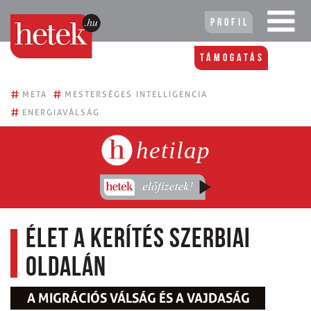
Profil
Támogatás
#
#
META
MESTERSÉGES INTELLIGENCIA
#
ENERGIAVÁLSÁG
hetilap
Élet a kerítés szerbiai
oldalán
A MIGRÁCIÓS VÁLSÁG ÉS A VAJDASÁG