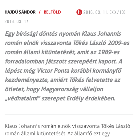
HAJDÚ SÁNDOR
/
BELFÖLD
2016. 03. 11. (XX/10)
2016. 03. 17.
Egy bírósági döntés nyomán Klaus Johannis
román elnök visszavonta Tőkés László 2009-es
román állami kitüntetését, amit az 1989-es
forradalomban játszott szerepéért kapott. A
lépést még Victor Ponta korábbi kormányfő
kezdeményezte, amiért Tőkés felvetette az
ötletet, hogy Magyarország vállaljon
„védhatalmi” szerepet Erdély érdekében.
Klaus Johannis román elnök visszavonta Tőkés László
román állami kitüntetését. Az államfő ezt egy