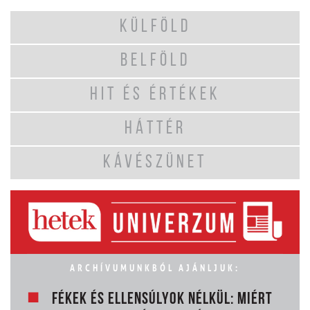
KÜLFÖLD
BELFÖLD
HIT ÉS ÉRTÉKEK
HÁTTÉR
KÁVÉSZÜNET
ARCHÍVUMUNKBÓL AJÁNLJUK:
FÉKEK ÉS ELLENSÚLYOK NÉLKÜL: MIÉRT