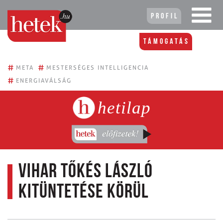
Profil
Támogatás
#
#
META
MESTERSÉGES INTELLIGENCIA
#
ENERGIAVÁLSÁG
hetilap
Vihar Tőkés László
kitüntetése körül