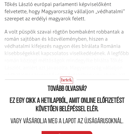
Tőkés László európai parlamenti képviselőként
felvetette, hogy Magyarország vállaljon „védhatalmi”
szerepet az erdélyi magyarok felett.
A volt püspök szavai rögtön bombaként robbantak a
román sajtóban és közvéleményben, hiszen a
védhatalmi kifejezés nagyon éles bírálata Románia
kisebbségekkel kapcsolatos viselkedésének. A legfőbb
román közjogi méltóságok mindegyike bírálta Tőkés
Lászlót, amiért azt javasolta, Magyarország vállaljon
védhatalmi szerepet Erdély érdekében úgy, ahogy azt
Ausztria tette Dél-Tirol esetében.
Tovább olvasná?
Ez egy cikk a hetilapból, amit online előfizetést
követően belépéssel elér.
Vagy vásárolja meg a lapot az újságárusoknál.