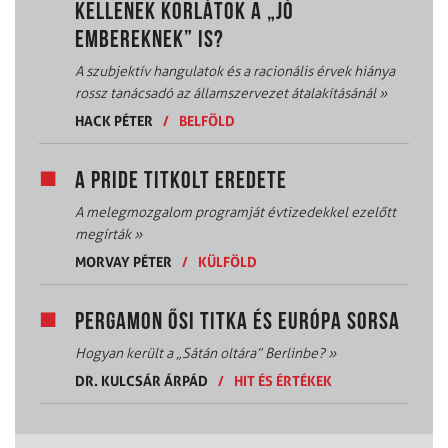
KELLENEK KORLÁTOK A „JÓ
EMBEREKNEK” IS?
A szubjektív hangulatok és a racionális érvek hiánya
rossz tanácsadó az államszervezet átalakításánál
»
HACK PÉTER
/
BELFÖLD
A PRIDE TITKOLT EREDETE
A melegmozgalom programját évtizedekkel ezelőtt
megírták
»
MORVAY PÉTER
/
KÜLFÖLD
PERGAMON ŐSI TITKA ÉS EURÓPA SORSA
Hogyan került a „Sátán oltára” Berlinbe?
»
DR. KULCSÁR ÁRPÁD
/
HIT ÉS ÉRTÉKEK