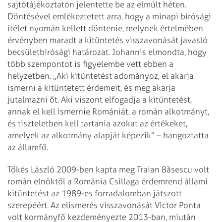
sajtótájékoztatón jelentette be az elmúlt héten.
Döntésével emlékeztetett arra, hogy a minapi bírósági
ítélet nyomán kellett döntenie, melynek értelmében
érvényben maradt a kitüntetés visszavonását javasló
becsületbírósági határozat. Johannis elmondta, hogy
több szempontot is figyelembe vett ebben a
helyzetben. „Aki kitüntetést adományoz, el akarja
ismerni a kitüntetett érdemeit, és meg akarja
jutalmazni őt. Aki viszont elfogadja a kitüntetést,
annak el kell ismernie Romániát, a román alkotmányt,
és tiszteletben kell tartania azokat az értékeket,
amelyek az alkotmány alapját képezik” – hangoztatta
az államfő.
Tőkés László 2009-ben kapta meg Traian Băsescu volt
román elnöktől a Románia Csillaga érdemrend állami
kitüntetést az 1989-es forradalomban játszott
szerepéért. Az elismerés visszavonását Victor Ponta
volt kormányfő kezdeményezte 2013-ban, miután