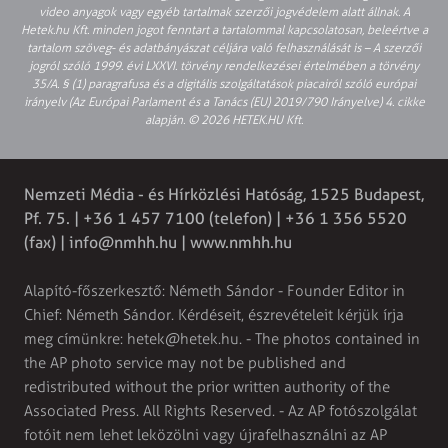
video anyagok vagy egyéb tartalmak szerzői jogvédelem alatt állnak. A
Hetek.hu Kft. minden jogot fenntart a tartalommal kapcsolatosan, beleértve a
tartalom szöveg- és adatbányászat céljára való felhasználását is – A szerzői
jogról szóló 1999. évi LXXVI. törvény rendelkezései értelmében a törvény
35/A. § (1) paragrafusa és a digitális szolgáltatások piacairól szóló európai
irányelv (Az Európai Parlament és a Tanács (EU) 2019/790 Irányelve) 4. cikke
alapján. © 2026 HETEK.HU Kft.
Nemzeti Média - és Hírközlési Hatóság, 1525 Budapest,
Pf. 75. | +36 1 457 7100 (telefon) | +36 1 356 5520
(fax) |
info@nmhh.hu
| www.nmhh.hu
Alapító-főszerkesztő: Németh Sándor - Founder Editor in
Chief: Németh Sándor. Kérdéseit, észrevételeit kérjük írja
meg címünkre:
hetek@hetek.hu
. - The photos contained in
the AP photo service may not be published and
redistributed without the prior written authority of the
Associated Press. All Rights Reserved. - Az AP fotószolgálat
fotóit nem lehet leközölni vagy újrafelhasználni az AP