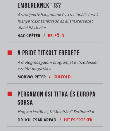
EMBEREKNEK” IS?
A szubjektív hangulatok és a racionális érvek
hiánya rossz tanácsadó az államszervezet
átalakításánál
»
HACK PÉTER
/
BELFÖLD
A PRIDE TITKOLT EREDETE
A melegmozgalom programját évtizedekkel
ezelőtt megírták
»
MORVAY PÉTER
/
KÜLFÖLD
PERGAMON ŐSI TITKA ÉS EURÓPA
SORSA
Hogyan került a „Sátán oltára” Berlinbe?
»
DR. KULCSÁR ÁRPÁD
/
HIT ÉS ÉRTÉKEK