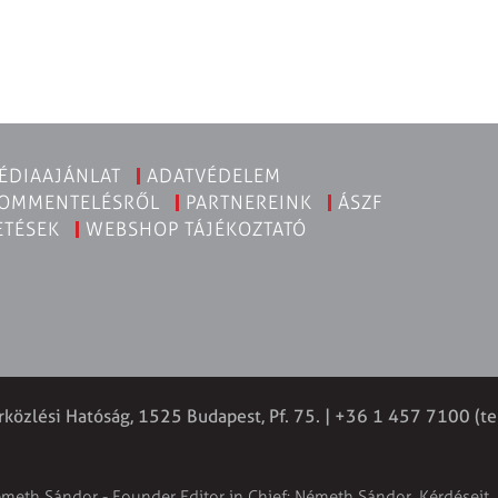
ÉDIAAJÁNLAT
ADATVÉDELEM
KOMMENTELÉSRŐL
PARTNEREINK
ÁSZF
ETÉSEK
WEBSHOP TÁJÉKOZTATÓ
rközlési Hatóság, 1525 Budapest, Pf. 75. | +36 1 457 7100 (te
émeth Sándor - Founder Editor in Chief: Németh Sándor. Kérdéseit, 