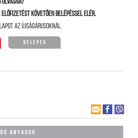
 olvasná?
ne előfizetést követően belépéssel elér.
lapot az újságárusoknál.
Belépek
ÓDÓ ANYAGOK