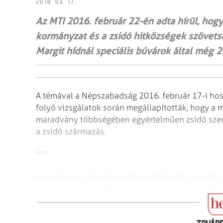
2016. 03. 17.
Az MTI 2016. február 22-én adta hírül, hog
kormányzat és a zsidó hitközségek szövets
Margit hídnál speciális búvárok által még 
A témával a Népszabadság 2016. február 17-i hoss
folyó vizsgálatok során megállapították, hogy a mi
maradvány többségében egyértel­műen zsidó szem
a zsidó származás.
***
A hír édesanyám elbeszélését idézte fel bennem, 
után a Lukács fürdőben húzódott meg. Vele volt 
születtem, tehát másfél hónapos voltam, és bátyá