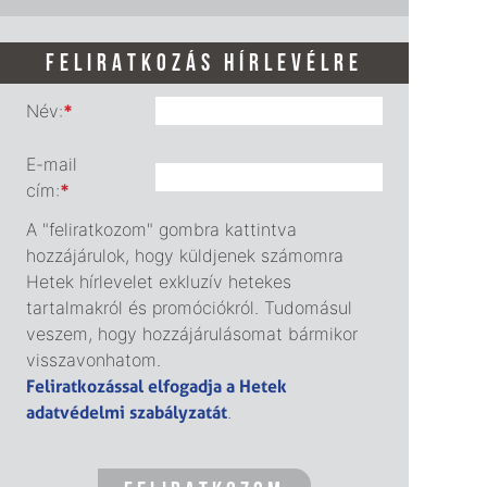
FELIRATKOZÁS HÍRLEVÉLRE
Név:
*
E-mail
cím:
*
A "feliratkozom" gombra kattintva
hozzájárulok, hogy küldjenek számomra
Hetek hírlevelet exkluzív hetekes
tartalmakról és promóciókról. Tudomásul
veszem, hogy hozzájárulásomat bármikor
visszavonhatom.
Feliratkozással elfogadja a Hetek
adatvédelmi szabályzatát
.