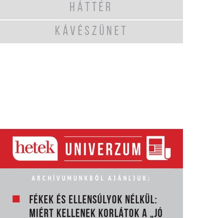
HÁTTÉR
KÁVÉSZÜNET
ARCHÍVUMUNKBÓL AJÁNLJUK:
FÉKEK ÉS ELLENSÚLYOK NÉLKÜL:
MIÉRT KELLENEK KORLÁTOK A „JÓ