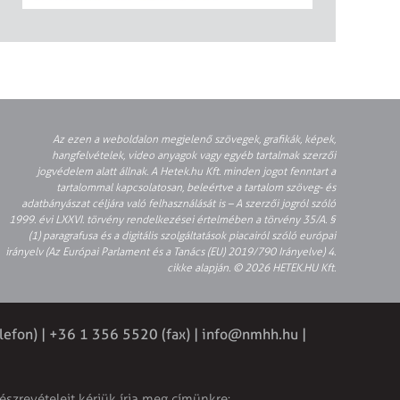
Az ezen a weboldalon megjelenő szövegek, grafikák, képek,
hangfelvételek, video anyagok vagy egyéb tartalmak szerzői
jogvédelem alatt állnak. A Hetek.hu Kft. minden jogot fenntart a
tartalommal kapcsolatosan, beleértve a tartalom szöveg- és
adatbányászat céljára való felhasználását is – A szerzői jogról szóló
1999. évi LXXVI. törvény rendelkezései értelmében a törvény 35/A. §
(1) paragrafusa és a digitális szolgáltatások piacairól szóló európai
irányelv (Az Európai Parlament és a Tanács (EU) 2019/790 Irányelve) 4.
cikke alapján. © 2026 HETEK.HU Kft.
lefon) | +36 1 356 5520 (fax) |
info@nmhh.hu
|
észrevételeit kérjük írja meg címünkre: