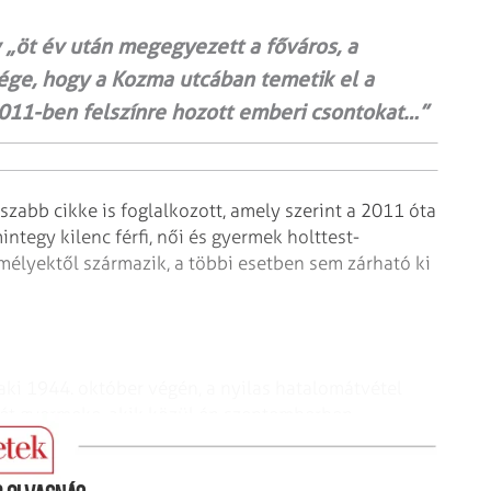
y „öt év után megegyezett a főváros, a
ége, hogy a Kozma utcában temetik el a
2011-ben felszínre hozott emberi csontokat…”
zabb cikke is foglalkozott, amely szerint a 2011 óta
nt­egy kilenc férfi, női és gyermek holttest-
élyektől származik, a többi esetben sem zárható ki
aki 1944. október végén, a nyilas hatalomátvétel
két gyermeke, akik közül én szeptemberben
m, aki négyéves.