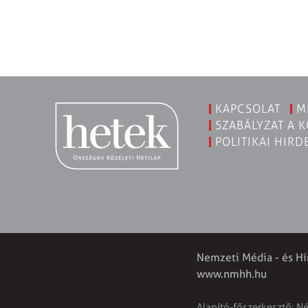
KAPCSOLAT
M
SZABÁLYZAT A 
POLITIKAI HIRD
Nemzeti Média - és Hí
www.nmhh.hu
Alapító-főszerkesztő: N