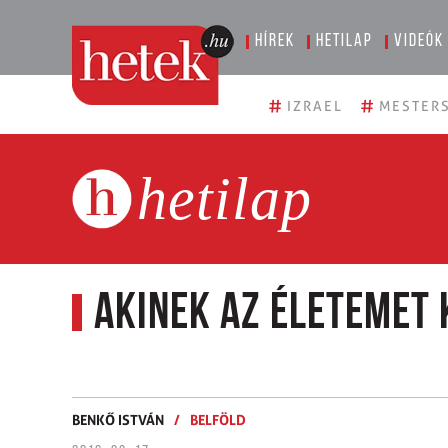
Hírek
Hetilap
Videók
#
#
IZRAEL
MESTERS
hetilap
Akinek az életemet
BENKŐ ISTVÁN
/
BELFÖLD