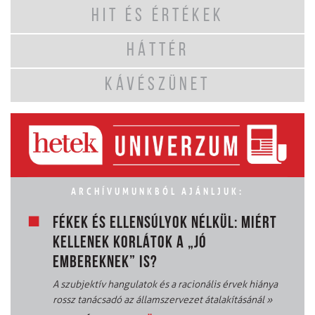
HIT ÉS ÉRTÉKEK
HÁTTÉR
KÁVÉSZÜNET
ARCHÍVUMUNKBÓL AJÁNLJUK:
FÉKEK ÉS ELLENSÚLYOK NÉLKÜL: MIÉRT
KELLENEK KORLÁTOK A „JÓ
EMBEREKNEK” IS?
A szubjektív hangulatok és a racionális érvek hiánya
rossz tanácsadó az államszervezet átalakításánál
»