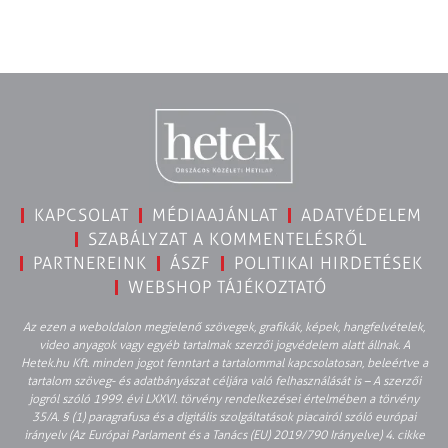
KAPCSOLAT
MÉDIAAJÁNLAT
ADATVÉDELEM
SZABÁLYZAT A KOMMENTELÉSRŐL
PARTNEREINK
ÁSZF
POLITIKAI HIRDETÉSEK
WEBSHOP TÁJÉKOZTATÓ
Az ezen a weboldalon megjelenő szövegek, grafikák, képek, hangfelvételek,
video anyagok vagy egyéb tartalmak szerzői jogvédelem alatt állnak. A
Hetek.hu Kft. minden jogot fenntart a tartalommal kapcsolatosan, beleértve a
tartalom szöveg- és adatbányászat céljára való felhasználását is – A szerzői
jogról szóló 1999. évi LXXVI. törvény rendelkezései értelmében a törvény
35/A. § (1) paragrafusa és a digitális szolgáltatások piacairól szóló európai
irányelv (Az Európai Parlament és a Tanács (EU) 2019/790 Irányelve) 4. cikke