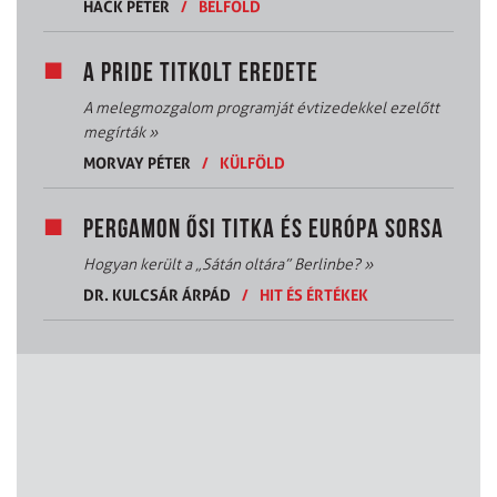
HACK PÉTER
/
BELFÖLD
A PRIDE TITKOLT EREDETE
A melegmozgalom programját évtizedekkel ezelőtt
megírták
»
MORVAY PÉTER
/
KÜLFÖLD
PERGAMON ŐSI TITKA ÉS EURÓPA SORSA
Hogyan került a „Sátán oltára” Berlinbe?
»
DR. KULCSÁR ÁRPÁD
/
HIT ÉS ÉRTÉKEK