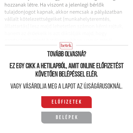
hozzanak létre. Ha viszont a jelenlegi bérlők
tulajdonjogot kapnak, akkor nemcsak a pályázatban
vállalt kötelezettségeiket (munkahelyteremtés,
állattartás) lesz majd lehetetlen számon kérni rajtuk,
hanem az érdekeik is azt diktálják majd, hogy
gazdaságuk minél hatékonyabban, vagyis minél
kevesebb munkaerővel működjön.
Tovább olvasná?
Ez egy cikk a hetilapból, amit online előfizetést
követően belépéssel elér.
Vagy vásárolja meg a lapot az újságárusoknál.
Előfizetek
Belépek