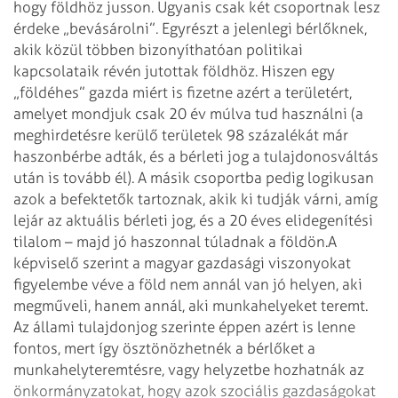
hogy földhöz jusson. Ugyanis csak két csoportnak lesz
érdeke „bevásárolni”. Egyrészt a jelenlegi bérlőknek,
akik közül többen bizonyíthatóan politikai
kapcsolataik révén jutottak földhöz. Hiszen egy
„földéhes” gazda miért is fizetne azért a területért,
amelyet mondjuk csak 20 év múlva tud használni (a
meghirdetésre kerülő területek 98 százalékát már
haszon­bérbe adták, és a bérleti jog a tulajdonosváltás
után is tovább él). A másik csoportba pedig logikusan
azok a befektetők tartoznak, akik ki tudják várni, amíg
lejár az aktuális bérleti jog, és a 20 éves elidegenítési
tilalom – majd jó haszonnal túladnak a földön.
A
képviselő szerint a magyar gazdasági viszonyokat
figyelembe véve a föld nem annál van jó helyen, aki
megműveli, hanem annál, aki munkahelyeket teremt.
Az állami tulajdonjog szerinte éppen azért is lenne
fontos, mert így ösztönöz­hetnék a bérlőket a
munkahelyteremtés­re, vagy helyzetbe hozhatnák az
önkormányzatokat, hogy azok szociális gazdaságokat