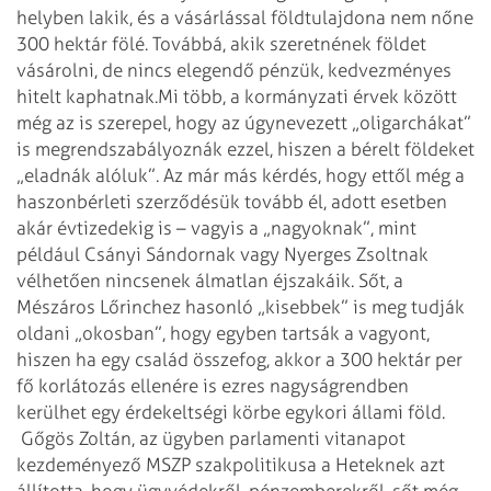
helyben lakik, és a vásárlással földtulajdona nem nőne
300 hektár fölé. Továbbá, akik szeretnének földet
vásárolni, de nincs elegendő pénzük, kedvezményes
hitelt kaphatnak.
Mi több, a kormányzati érvek között
még az is szerepel, hogy az úgynevezett „oligarchákat”
is megrendszabályoznák ezzel, hiszen a bérelt földeket
„eladnák alóluk”. Az már más kérdés, hogy ettől még a
haszonbérleti szerződésük tovább él, adott esetben
akár évtizedekig is – vagyis a „nagyoknak”, mint
például Csányi Sándornak vagy Nyerges Zsoltnak
vélhetően nincsenek álmatlan éjszakáik. Sőt, a
Mészáros Lőrinchez hasonló „kisebbek” is meg tudják
oldani „okosban”, hogy egyben tartsák a vagyont,
hiszen ha egy család összefog, akkor a 300 hektár per
fő korlátozás ellenére is ezres nagyságrendben
kerülhet egy érdekeltségi körbe egykori állami föld.
Gőgös Zoltán, az ügyben parlamenti vitanapot
kezdeményező MSZP szakpolitikusa a Heteknek azt
állította, hogy ügyvédekről, pénzemberekről, sőt még