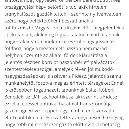
országgyűlési képviselőről is tud, akik hirtelen
aranykalászos gazdák lettek – szerinte nyilvánvalóan
azért, hogy befek­tetőként beszálljanak a
földbizniszbe.
Vagyis – véli a képviselő – megjelentek a
spe­kulánsok, akik meg fogják találni a módját annak,
hogy – akár strómanokon keresztül – úgy jussanak
földhöz, hogy a megtermelt haszon nem marad
helyben. Szerinte az állami földek kiárusítása a
jelentős részben korrupt haszonbérleti pályázatok
szentesítésére szolgál, amelyek révén jól működő
nagygazdaságokat is szétver a Fidesz, jelentős számú
munkahelytől fosztva meg az érintett térségeket.
Ennél
is erősebben fogalmazott lapunknak Sallai Róbert
Benedek, az LMP szakpolitikusa, aki szerint a Fidesz
ezzel a lépéssel politikai hatalmát transzformálja
gazdasági erővé – éppen úgy, mint a rendszerváltás
előtti politikai elit. Hozzátette: az egyenesen hazugság,
hogy több mint százezer gazda előtt nyílik lehetőség,