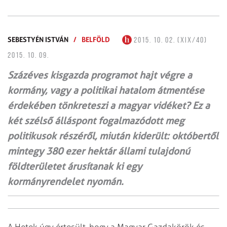
SEBESTYÉN ISTVÁN
/
BELFÖLD
2015. 10. 02. (XIX/40)
2015. 10. 09.
Százéves kisgazda programot hajt végre a
kormány, vagy a politikai hatalom átmentése
érdekében tönkreteszi a magyar vidéket? Ez a
két szélső álláspont fogalmazódott meg
politikusok részéről, miután kiderült: októbertől
mintegy 380 ezer hektár állami tulajdonú
földterületet árusítanak ki egy
kormányrendelet nyomán.
A Hetek úgy értesült, hogy a Magyar Gazdakörök és