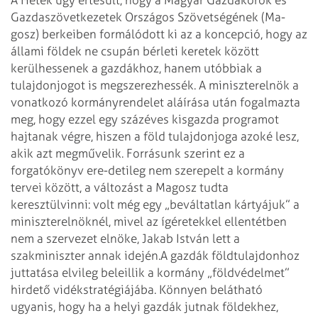
Gazdaszövetkezetek Országos Szövetségének (Ma­
gosz) berkeiben formálódott ki az a koncepció, hogy az
állami földek ne csupán bérleti keretek között
kerülhessenek a gazdákhoz, hanem utóbbiak a
tulajdonjogot is megszerezhessék. A minisz­terelnök a
vonatkozó kormányrendelet aláírása után fogalmazta
meg, hogy ezzel egy százéves kisgazda programot
hajtanak végre, hiszen a föld tulajdonjoga azoké lesz,
akik azt megművelik. Forrásunk szerint ez a
forgatókönyv ere­-detileg nem szerepelt a kormány
tervei között, a változást a Magosz tudta
keresztülvinni: volt még egy „beváltatlan kártyájuk” a
miniszterelnöknél, mivel az ígéretekkel ellentétben
nem a szervezet elnöke, Jakab István lett a
szakminiszter annak idején.
A gazdák földtulajdonhoz
juttatása elvileg beleillik a kormány „földvédelmet”
hirdető vidékstratégiájába. Könnyen belátható
ugyanis, hogy ha a helyi gazdák jutnak földekhez,