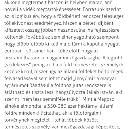
akkor a megtermelt haszon is helyben marad, ami
növeli a vidék megtartóképességét. Forrásunk szerint
az is logikus érv, hogy a földbérleti rendszer felesleges
tőkekivonást eredményez, hiszen a bérleti díjként
kifizetett összeg jobban hasznosulna, ha fejlesztésre
költenék. Továbbá az sem elhanyagolható szempont,
hogy előbb-utóbb ki kell majd tárni a kaput a nyugat-
európai – sőt amerikai – tőke előtt, hogy az
beáramolhas­son a magyar mezőgazdaságba. A leg­jobb
„védekezés” pedig az, ha a föld természetes személyek
kezébe kerül, hiszen így az állami földeket bérlő cégek
felvásárlásával sem lehet majd „lenyúlni” a magyar
agráriumot.
Ráadásul a földhöz jutás rendszere is
átlátható és tiszta lesz, hangsúlyozta Jakab István, aki
szerint „nem lesz semmiféle trükk”. Mint a Magosz
elnöke elmondta: a 350-380 ezer hektárnyi állami
földre mindenki licitálhat, aki a földforgalmi
törvénynek megfelel – tehát többek között
természetes személy, van mezőgazdasági képesítése,