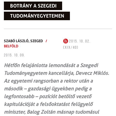
BOTRÁNY A SZEGEDI
TUDOMÁNYEGYETEMEN
SZABÓ LÁSZLÓ,
SZEGED
/
2015. 10. 02.
BELFÖLD
(XIX/40)
2015. 10. 09.
Hétfőn felajánlotta lemondását a Szegedi
Tudományegyetem kancellárja, Devecz Miklós.
Az egyetemi rangsorban a rektor után a
második – gazdasági ügyekben pedig a
legfontosabb – pozíciót betöltő vezető
kapitulációját a felsőoktatást felügyelő
miniszter, Balog Zoltán másnap tudomásul