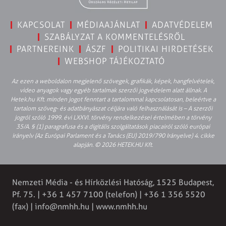
KAPCSOLAT
MÉDIAAJÁNLAT
ADATVÉDELEM
SZABÁLYZAT A KOMMENTELÉSRŐL
PARTNEREINK
ÁSZF
POLITIKAI HIRDETÉSEK
WEBSHOP TÁJÉKOZTATÓ
Az ezen a weboldalon megjelenő szövegek, grafikák, képek, hangfelvételek,
video anyagok vagy egyéb tartalmak szerzői jogvédelem alatt állnak. A
Hetek.hu Kft. minden jogot fenntart a tartalommal kapcsolatosan, beleértve a
tartalom szöveg- és adatbányászat céljára való felhasználását is – A szerzői
jogról szóló 1999. évi LXXVI. törvény rendelkezései értelmében a törvény
35/A. § (1) paragrafusa és a digitális szolgáltatások piacairól szóló európai
irányelv (Az Európai Parlament és a Tanács (EU) 2019/790 Irányelve) 4. cikke
alapján. © 2026 HETEK.HU Kft.
Nemzeti Média - és Hírközlési Hatóság, 1525 Budapest,
Pf. 75. | +36 1 457 7100 (telefon) | +36 1 356 5520
(fax) |
info@nmhh.hu
| www.nmhh.hu