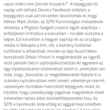
vajon miért nem jönnek hozzánk?”. A bejegyzés tíz
napig volt látható Devecz Facebook-oldalán, a
bejegyzést csak azt követően távolították el, hogy
Kékesi Márk Zoltán, az SZTE Pszichológiai Intézetének
oktatója, a MigSzol Szeged csoport egyik alapítója –
erőteljesen kritizálva a kancellárt – tovább osztotta a
képet. Ezt követően a megyei napilap és az országos
média is felkapta a hírt, sőt, a botrány hullámai
külföldre is elhatottak, miután az épp Ausztriában
tartózkodó Orbán Viktort is megkérdezték az ügyről
múlt pénteki bécsi sajtótájékoztatóján.
Az egyetem az
ügy kipattanásakor közleményt adott ki, amelyben azt
írták, hogy „Kancellár úr megdöbbenését fejezte ki a
számára nyilvánvalóan nem ismert, véleménye szerint
valamilyen formában hamisított bejegyzés miatt, és
közölte, hogy személyiségi jogainak megsértése miatt
ismeretlen tettes ellen büntetőfeljelentést tesz. Az
SZTE a nyomozás lezárultáig az üggyel kapcsolatban
további információt nem kíván közölni.” A kancellár