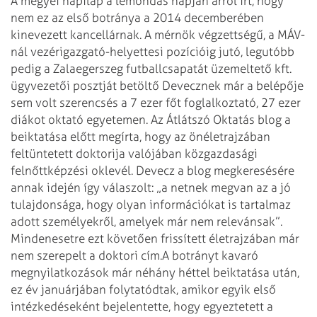
A megyei napilap a lemondás napján arról írt, hogy
nem ez az első botránya a 2014 decemberében
kinevezett kancellárnak. A mérnök végzettségű, a MÁV-
nál vezérigazgató-helyettesi pozícióig jutó, legutóbb
pedig a Zalaegerszeg futballcsapatát üzemeltető kft.
ügyvezetői posztját betöltő Devecznek már a belépője
sem volt szerencsés a 7 ezer főt foglalkoztató, 27 ezer
diákot oktató egyetemen. Az Átlátszó Oktatás blog a
beiktatása előtt megírta, hogy az ön­életrajzában
feltüntetett doktorija valójában közgazdasági
felnőttképzési oklevél. Devecz a blog megkeresésére
annak idején így válaszolt: „a netnek megvan az a jó
tulajdonsága, hogy olyan információkat is tartalmaz
adott személyekről, amelyek már nem relevánsak”.
Mindenesetre ezt követően frissített életrajzában már
nem szerepelt a doktori cím.
A botrányt kavaró
megnyilatkozások már néhány héttel beiktatása után,
ez év januárjában folytatódtak, amikor egyik első
intézkedéseként bejelentette, hogy egyeztetett a