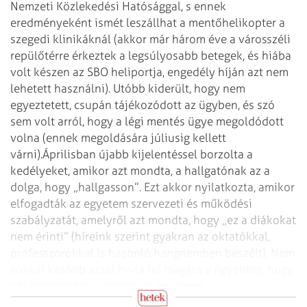
Nemzeti Közlekedési Hatósággal, s ennek
eredményeként ismét leszállhat a mentőhelikopter a
szegedi klinikáknál (akkor már három éve a városszéli
repülőtérre érkeztek a legsúlyosabb betegek, és hiába
volt készen az SBO heliportja, engedély híján azt nem
lehetett használni). Utóbb kiderült, hogy nem
egyeztetett, csupán tájékozódott az ügyben, és szó
sem volt arról, hogy a légi mentés ügye megoldódott
volna (ennek megoldására júliusig kellett
várni).
Áprilisban újabb kijelentéssel borzolta a
kedélyeket, amikor azt mondta, a hallgatónak az a
dolga, hogy „hallgasson”. Ezt akkor nyilatkozta, amikor
elfogadták az egyetem szervezeti és működési
szabályzatát, amelyről azt mondta, hogy „ez a diákokat
nem érinti” (híreink szerint gyakran az oktatókkal,
professzorokkal is hasonló hangnemben beszélt). Nem
sokkal később azzal hívta fel magára a figyelmet, hogy
női hallgatókat zsűrizett az egyetemi
szépségversenyen.