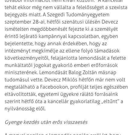
tehát ekkor még nem vállalta a felelősséget a szexista
bejegyzés miatt. A Szegedi Tudományegyetem
szeptember 28-ai, hétfői szenátusi ülésén Devecz
ismételten megdöbbenését fejezte ki a személyét
érintő lejárató kampánnyal kapcsolatban, egyben
bejelentette, hogy annak érdekében, hogy az
intézményt megkímélje az ellene folyó támadások
következményeitől, felajánlotta lemondását a felette
munkáltatói jogokat gyakorló emberi erőforrások
miniszterének. Lemondását Balog Zoltán másnap
tudomásul vette. Devecz Miklós hétfőn már nem volt
megtalálható a Facebookon, profilját teljes egészében
eltávolították, egyetemi ügyekre rálátó forrásaink
szerint hétfő óta a kancellár gyakorlatilag „eltűnt” a
nyilvánosság elől.
Gyenge kezdés után erős visszaesés