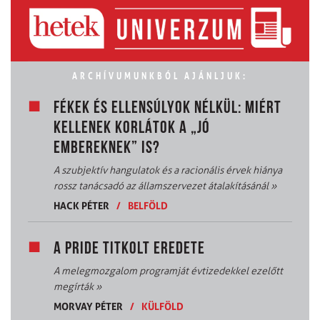
ARCHÍVUMUNKBÓL AJÁNLJUK:
FÉKEK ÉS ELLENSÚLYOK NÉLKÜL: MIÉRT
KELLENEK KORLÁTOK A „JÓ
EMBEREKNEK” IS?
A szubjektív hangulatok és a racionális érvek hiánya
rossz tanácsadó az államszervezet átalakításánál
»
HACK PÉTER
/
BELFÖLD
A PRIDE TITKOLT EREDETE
A melegmozgalom programját évtizedekkel ezelőtt
megírták
»
MORVAY PÉTER
/
KÜLFÖLD