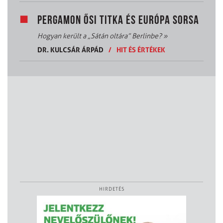
PERGAMON ŐSI TITKA ÉS EURÓPA SORSA
Hogyan került a „Sátán oltára” Berlinbe?
»
DR. KULCSÁR ÁRPÁD
/
HIT ÉS ÉRTÉKEK
HIRDETÉS