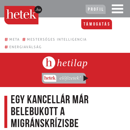
Profil
Támogatás
#
#
META
MESTERSÉGES INTELLIGENCIA
#
ENERGIAVÁLSÁG
hetilap
Egy kancellár már
belebukott a
migránskrízisbe