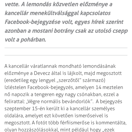
vette. A lemondás közvetlen előzménye a
kancellár menekültválsággal kapcsolatos
Facebook-bejegyzése volt, egyes hírek szerint
azonban a mostani botrány csak az utolsó csepp
volt a pohárban.
A kancellár váratlannak mondható lemondásának
előzménye a Devecz által is lájkolt, majd megosztott
(eredetileg egy lengyel „szerzőtől” származó)
ízléstelen Facebook-bejegyzés, amelyen 14 meztelen
nő napozik a tengeren egy nagy csónakban, ezzel a
felirattal: „Végre normális bevándorlók”.
A bejegyzés
szeptember 15-én került ki a kancellár személyes
oldalára, amelyet ezt követően ismerőseivel is
megosztott. A fotót több férfiismerőse is kommentálta,
olyan hozzászólásokkal, mint például hogy „ezek