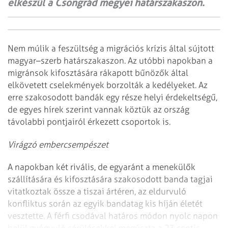
elkészül a Csongrád megyei határszakaszon.
Nem múlik a feszültség a migrációs krízis által sújtott
magyar–szerb határszakaszon. Az utóbbi napokban a
migránsok kifosztására rákapott bűnözők által
elkövetett cselekmények borzolták a kedélyeket. Az
erre szakosodott bandák egy része helyi érdekeltségű,
de egyes hírek szerint vannak köztük az ország
távolabbi pontjairól érkezett csoportok is.
Virágzó embercsempészet
A napokban két rivális, de egyaránt a menekülők
szállítására és kifosztására szakosodott banda tagjai
vitatkoztak össze a tiszai ártéren, az eldurvuló
konfliktus során az egyik bandatag kis híján életét
vesztette. A férfi csodával határos módon nyolc napon