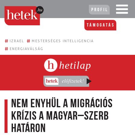
Profil
Támogatás
#
#
IZRAEL
MESTERSÉGES INTELLIGENCIA
#
ENERGIAVÁLSÁG
hetilap
Nem enyhül a migrációs
krízis a magyar–szerb
határon