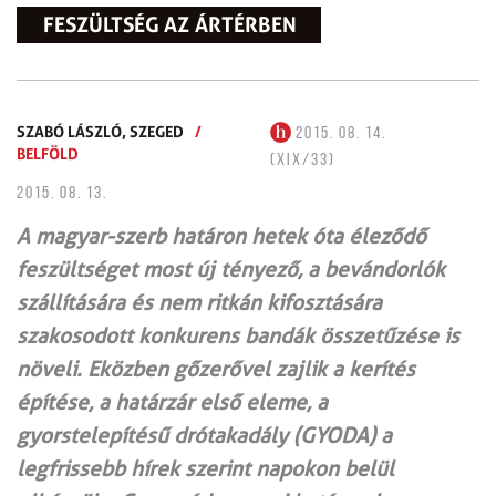
FESZÜLTSÉG AZ ÁRTÉRBEN
SZABÓ LÁSZLÓ,
SZEGED
/
2015. 08. 14.
BELFÖLD
(XIX/33)
2015. 08. 13.
A magyar-szerb határon hetek óta éleződő
feszültséget most új tényező, a bevándorlók
szállítására és nem ritkán kifosztására
szakosodott konkurens bandák összetűzése is
növeli. Eközben gőzerővel zajlik a kerítés
építése, a határzár első eleme, a
gyorstelepítésű drótakadály (GYODA) a
legfrissebb hírek szerint napokon belül