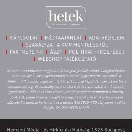
KAPCSOLAT
MÉDIAAJÁNLAT
ADATVÉDELEM
SZABÁLYZAT A KOMMENTELÉSRŐL
PARTNEREINK
ÁSZF
POLITIKAI HIRDETÉSEK
WEBSHOP TÁJÉKOZTATÓ
Az ezen a weboldalon megjelenő szövegek, grafikák, képek, hangfelvételek,
video anyagok vagy egyéb tartalmak szerzői jogvédelem alatt állnak. A
Hetek.hu Kft. minden jogot fenntart a tartalommal kapcsolatosan, beleértve a
tartalom szöveg- és adatbányászat céljára való felhasználását is – A szerzői
jogról szóló 1999. évi LXXVI. törvény rendelkezései értelmében a törvény
35/A. § (1) paragrafusa és a digitális szolgáltatások piacairól szóló európai
irányelv (Az Európai Parlament és a Tanács (EU) 2019/790 Irányelve) 4. cikke
alapján. © 2026 HETEK.HU Kft.
Nemzeti Média - és Hírközlési Hatóság, 1525 Budapest,