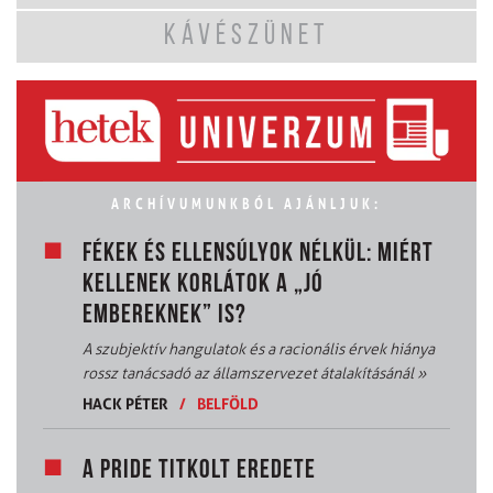
KÁVÉSZÜNET
ARCHÍVUMUNKBÓL AJÁNLJUK:
FÉKEK ÉS ELLENSÚLYOK NÉLKÜL: MIÉRT
KELLENEK KORLÁTOK A „JÓ
EMBEREKNEK” IS?
A szubjektív hangulatok és a racionális érvek hiánya
rossz tanácsadó az államszervezet átalakításánál
»
HACK PÉTER
/
BELFÖLD
A PRIDE TITKOLT EREDETE