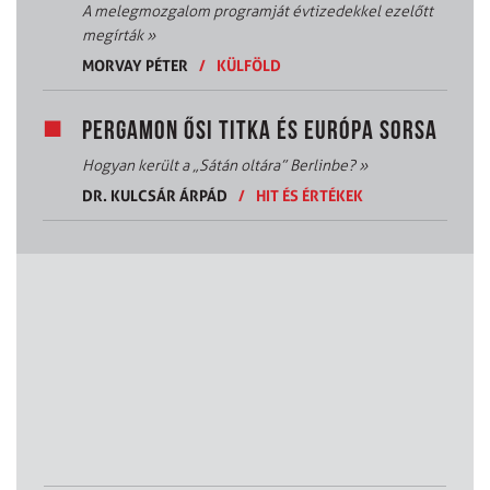
A melegmozgalom programját évtizedekkel ezelőtt
megírták
»
MORVAY PÉTER
/
KÜLFÖLD
PERGAMON ŐSI TITKA ÉS EURÓPA SORSA
Hogyan került a „Sátán oltára” Berlinbe?
»
DR. KULCSÁR ÁRPÁD
/
HIT ÉS ÉRTÉKEK