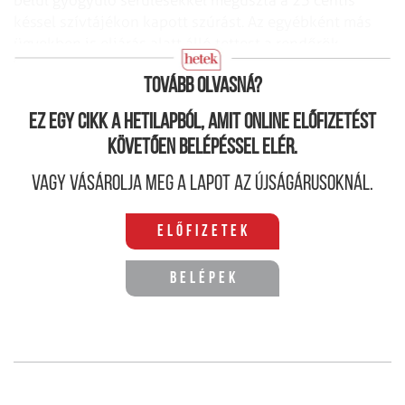
belül gyógyuló sérülésekkel megúszta a 23 centis
késsel szívtájékon kapott szúrást. Az egyébként más
ügyekben is eljárás alatt álló tettest a rendőrök
elfogták, és előzetes letartóztatásba helyezték.
Tovább olvasná?
Ez egy cikk a hetilapból, amit online előfizetést
követően belépéssel elér.
Vagy vásárolja meg a lapot az újságárusoknál.
Előfizetek
Belépek