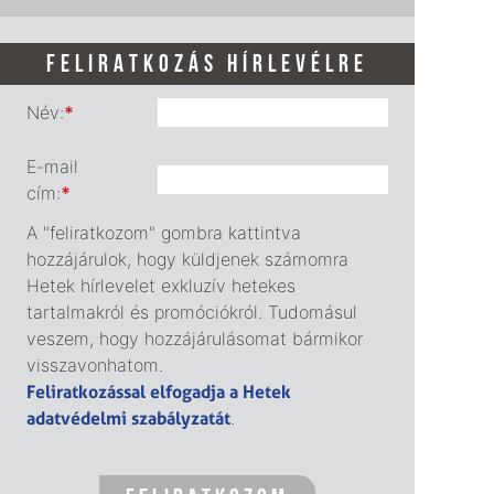
FELIRATKOZÁS HÍRLEVÉLRE
Név:
*
E-mail
cím:
*
A "feliratkozom" gombra kattintva
hozzájárulok, hogy küldjenek számomra
Hetek hírlevelet exkluzív hetekes
tartalmakról és promóciókról. Tudomásul
veszem, hogy hozzájárulásomat bármikor
visszavonhatom.
Feliratkozással elfogadja a Hetek
adatvédelmi szabályzatát
.