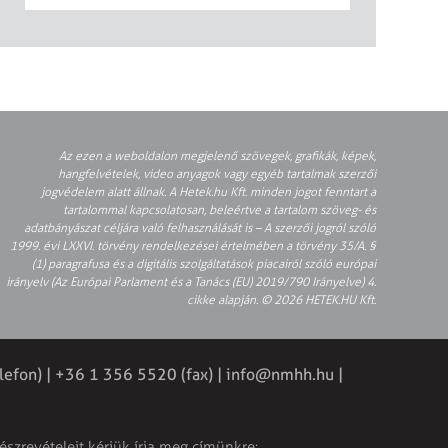
Az ezen a weboldalon megjelenő szövegek, grafikák, képek,
hangfelvételek, video anyagok vagy egyéb tartalmak szerzői
jogvédelem alatt állnak. A Hetek.hu Kft. minden jogot fenntart a
tartalommal kapcsolatosan, beleértve a tartalom szöveg- és
adatbányászat céljára való felhasználását is – A szerzői jogról szóló
1999. évi LXXVI. törvény rendelkezései értelmében a törvény 35/A. §
(1) paragrafusa és a digitális szolgáltatások piacairól szóló európai
irányelv (Az Európai Parlament és a Tanács (EU) 2019/790 Irányelve) 4.
cikke alapján. © 2026 HETEK.HU Kft.
lefon) | +36 1 356 5520 (fax) |
info@nmhh.hu
|
észrevételeit kérjük írja meg címünkre: