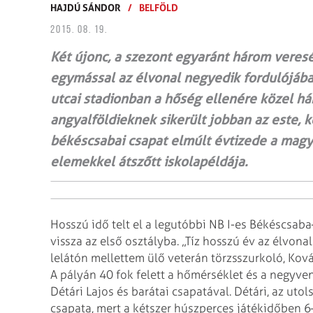
HAJDÚ SÁNDOR
/
BELFÖLD
2015. 08. 19.
Két újonc, a szezont egyaránt három veres
egymással az élvonal negyedik fordulójába
utcai stadionban a hőség ellenére közel há
angyalföldieknek sikerült jobban az este, 
békéscsabai csapat elmúlt évtizede a magy
elemekkel átszőtt iskolapéldája.
Hosszú idő telt el a legutóbbi NB I-es Békéscsab
vissza az első osztályba. „Tíz hosszú év az élvona
lelátón mellettem ülő veterán törzsszurkoló, Kov
A pályán 40 fok felett a hőmérséklet és a negyven 
Détári Lajos és barátai csapatával. Détári, az utol
csapata, mert a kétszer húszperces játékidőben 6