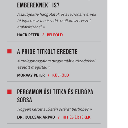
EMBEREKNEK” IS?
A szubjektív hangulatok és a racionális érvek
hiánya rossz tanácsadó az államszervezet
átalakításánál
»
HACK PÉTER
/
BELFÖLD
A PRIDE TITKOLT EREDETE
A melegmozgalom programját évtizedekkel
ezelőtt megírták
»
MORVAY PÉTER
/
KÜLFÖLD
PERGAMON ŐSI TITKA ÉS EURÓPA
SORSA
Hogyan került a „Sátán oltára” Berlinbe?
»
DR. KULCSÁR ÁRPÁD
/
HIT ÉS ÉRTÉKEK