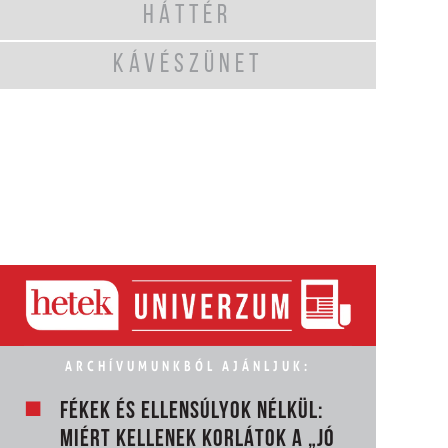
HÁTTÉR
KÁVÉSZÜNET
ARCHÍVUMUNKBÓL AJÁNLJUK:
FÉKEK ÉS ELLENSÚLYOK NÉLKÜL:
MIÉRT KELLENEK KORLÁTOK A „JÓ