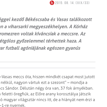
2015. 08. 14. (XIX/33)
éggel kezdő Békéscsaba és Vasas találkozott
n a viharsarki megyeszékhelyen. A Kórház
romezren voltak kíváncsiak a meccsre. Az
kétgólos győzelemmel térhettek haza. A
ar futball agóniájának egészen gyanús
a–Vasas meccs óta, hiszen mindkét csapat most jutott
l nélkül, nagyon vártuk ezt a szezont” – mondja a
ács Sándor. Délután négy óra van, 37 fok árnyékban.
feletti öregfiúk, az Előre arany korosztálya játszik
só magyar világsztár nincs itt, de a hiányát nem érzi a
–1-re nyernek.