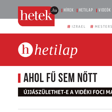
Hírek
Hetilap
Videók
#
#
IZRAEL
MESTERS
hetilap
Ahol fű sem nőtt
ÚJJÁSZÜLETHET-E A VIDÉKI FOCI