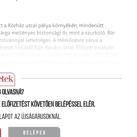
tt a Kórház utcai pálya környékén, mindenütt
sárga mellényes biztonsági őr, mint a szurkoló. Bár
azolvánnyal lehetséges. A mérkőzésre várva a
netét kívülről fújó Kovács úrral. Először a pályán
ként ordibálással szakítja meg egy-egy elhibázott
y sztárnak számító Ottlakán pályára lépésekor, majd
, rajtad nem fogott a kor, húsz éve se tudtál
 olvasná?
ne előfizetést követően belépéssel elér.
lapot az újságárusoknál.
Belépek