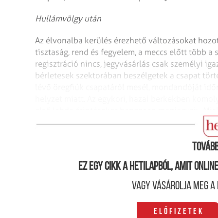
Hullámvölgy után
Az élvonalba kerülés érezhető változásokat hozo
tisztaság, rend és fegyelem, a meccs előtt több a 
regisztráció nincs, jegyvásárlás csak személyi ig
bérletesek szektorában beszélgetek a csapat törté
lévő öregfiúk csapatáról mesél, mondandóját időn
helyzet miatt. Az egykori, hazai berkekben komol
első labda érintésekor hangosan megjegyzi: „Miska
egyenest rúgni a labdába, most se megy”.
Tovább
Ez egy cikk a hetilapból, amit onli
Vagy vásárolja meg a 
Előfizetek