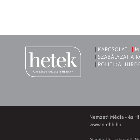
KAPCSOLAT
M
SZABÁLYZAT A 
POLITIKAI HIRD
Nemzeti Média - és Hí
www.nmhh.hu
Alapító-főszerkesztő: N