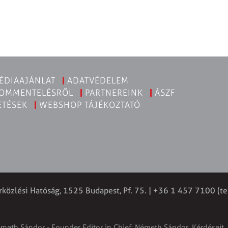
ÉDIAAJÁNLAT
ADATVÉDELEM
KOMMENTELÉSRŐL
PARTNEREINK
ÁSZF
ETÉSEK
WEBSHOP TÁJÉKOZTATÓ
rközlési Hatóság, 1525 Budapest, Pf. 75. | +36 1 457 7100 (te
émeth Sándor - Founder Editor in Chief: Németh Sándor. Kérdéseit, 