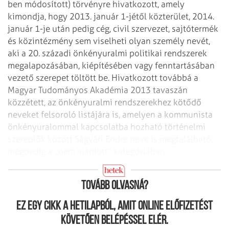
ben módosított) törvényre hivatkozott, amely
kimondja, hogy 2013. január 1-jétől közterület, 2014.
január 1-je után pedig cég, civil szervezet, sajtótermék
és közintézmény sem viselheti olyan személy nevét,
aki a 20. századi önkényuralmi politikai rendszerek
megalapozásában, kiépítésében vagy fenntartásában
vezető szerepet töltött be. Hivatkozott továbbá a
Magyar Tudományos Akadémia 2013 tavaszán
közzétett, az önkényuralmi rendszerekhez kötődő
neveket felsoroló listájára is, amelyen a kommunista
önkényuralommal kapcsolatba hozható történelmi
szereplők között Ságvári Endre neve is megtalálható,
mégpedig a „nem ajánlott” kategóriában.
Központi kontra helyi akarat
Tovább olvasná?
Ez egy cikk a hetilapból, amit online előfizetést
követően belépéssel elér.