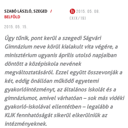
SZABÓ LÁSZLÓ,
SZEGED
/
2015. 05. 08.
BELFÖLD
(XIX/19)
2015. 05. 15.
Úgy tűnik, pont kerül a szegedi Ságvári
Gimnázium neve körül kialakult vita végére, a
minisztérium ugyanis április utolsó napjaiban
döntött a középiskola nevének
megváltoztatásáról. Ezzel együtt összevonják a
két, eddig önállóan működő egyetemi
gyakorlóintézményt, az általános iskolát és a
gimnáziumot, amivel várhatóan – sok más vidéki
gyakorló-iskolával ellentétben – legalább a
KLIK fennhatóságát sikerül elkerülniük az
intézményeknek.