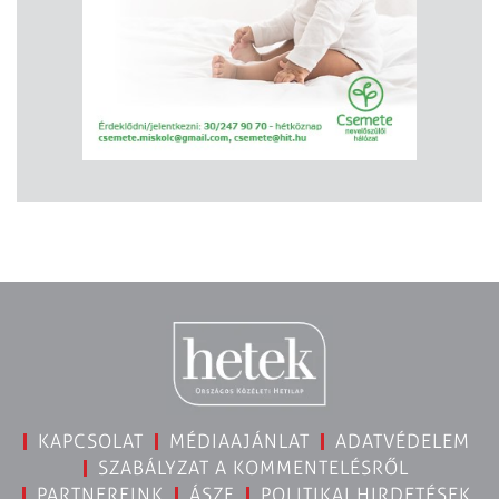
KAPCSOLAT
MÉDIAAJÁNLAT
ADATVÉDELEM
SZABÁLYZAT A KOMMENTELÉSRŐL
PARTNEREINK
ÁSZF
POLITIKAI HIRDETÉSEK