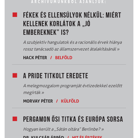
ARCHÍVUMUNKBÓL AJÁNLJUK:
FÉKEK ÉS ELLENSÚLYOK NÉLKÜL: MIÉRT
KELLENEK KORLÁTOK A „JÓ
EMBEREKNEK” IS?
A szubjektív hangulatok és a racionális érvek hiánya
rossz tanácsadó az államszervezet átalakításánál
»
HACK PÉTER
/
BELFÖLD
A PRIDE TITKOLT EREDETE
A melegmozgalom programját évtizedekkel ezelőtt
megírták
»
MORVAY PÉTER
/
KÜLFÖLD
PERGAMON ŐSI TITKA ÉS EURÓPA SORSA
Hogyan került a „Sátán oltára” Berlinbe?
»
DR. KULCSÁR ÁRPÁD
/
HIT ÉS ÉRTÉKEK