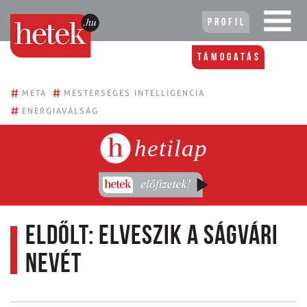
Profil
Támogatás
#
#
META
MESTERSÉGES INTELLIGENCIA
#
ENERGIAVÁLSÁG
hetilap
Eldőlt: elveszik a Ságvári
nevét