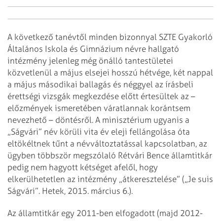
A következő tanévtől minden bizonnyal SZTE Gyakorló
Általános Iskola és Gimnázium névre hallgató
intézmény jelenleg még önálló tantestületei
közvetlenül a május elsejei hosszú hétvége, két nappal
a május másodikai ballagás és néggyel az írásbeli
érettségi vizsgák megkezdése előtt értesültek az –
előzmények ismeretében váratlannak korántsem
nevezhető – döntésről. A minisztérium ugyanis a
„Ságvári” név körüli vita év eleji fellángolása óta
eltökéltnek tűnt a névváltoztatással kapcsolatban, az
ügyben többször megszólaló Rétvári Bence államtitkár
pedig nem hagyott kétséget afelől, hogy
elkerülhetetlen az intézmény „átkeresztelése” („Je suis
Ságvári”. Hetek, 2015. március 6.).
Az államtitkár egy 2011-ben elfogadott (majd 2012-