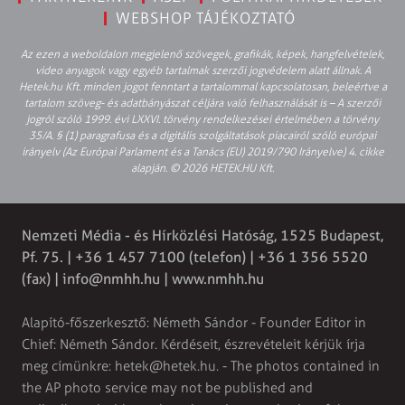
WEBSHOP TÁJÉKOZTATÓ
Az ezen a weboldalon megjelenő szövegek, grafikák, képek, hangfelvételek,
video anyagok vagy egyéb tartalmak szerzői jogvédelem alatt állnak. A
Hetek.hu Kft. minden jogot fenntart a tartalommal kapcsolatosan, beleértve a
tartalom szöveg- és adatbányászat céljára való felhasználását is – A szerzői
jogról szóló 1999. évi LXXVI. törvény rendelkezései értelmében a törvény
35/A. § (1) paragrafusa és a digitális szolgáltatások piacairól szóló európai
irányelv (Az Európai Parlament és a Tanács (EU) 2019/790 Irányelve) 4. cikke
alapján. © 2026 HETEK.HU Kft.
Nemzeti Média - és Hírközlési Hatóság, 1525 Budapest,
Pf. 75. | +36 1 457 7100 (telefon) | +36 1 356 5520
(fax) |
info@nmhh.hu
| www.nmhh.hu
Alapító-főszerkesztő: Németh Sándor - Founder Editor in
Chief: Németh Sándor. Kérdéseit, észrevételeit kérjük írja
meg címünkre:
hetek@hetek.hu
. - The photos contained in
the AP photo service may not be published and