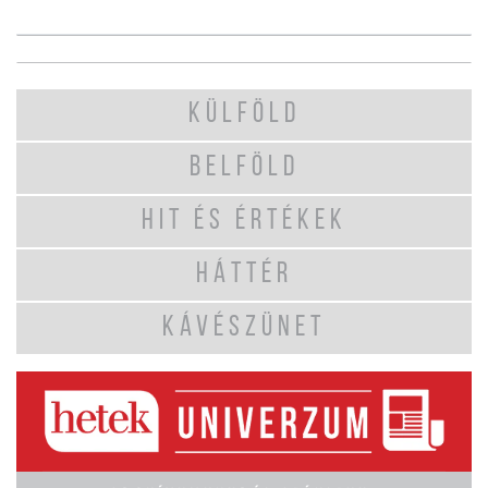
KÜLFÖLD
BELFÖLD
HIT ÉS ÉRTÉKEK
HÁTTÉR
KÁVÉSZÜNET