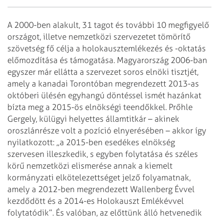
A 2000-ben alakult, 31 tagot és további 10 megfigyelő
országot, illetve nemzetközi szervezetet tömörítő
szövetség fő célja a holokausztemlékezés és -oktatás
előmozdítása és támogatása. Magyarország 2006-ban
egyszer már ellátta a szervezet soros elnöki tisztjét,
amely a kanadai Torontóban megrendezett 2013-as
októberi ülésén egyhangú döntéssel ismét hazánkat
bízta meg a 2015-ös elnökségi teendőkkel. Prőhle
Gergely, külügyi helyettes államtitkár – akinek
oroszlánrésze volt a pozíció elnyerésében – akkor így
nyilatkozott: „a 2015-ben esedékes elnökség
szervesen illeszkedik, s egyben folytatása és széles
körű nemzetközi elismerése annak a kiemelt
kormányzati elkötelezettséget jelző folyamatnak,
amely a 2012-ben megrendezett Wallenberg Évvel
kezdődött és a 2014-es Holokauszt Emlékévvel
folytatódik”. És valóban, az előttünk álló hetvenedik