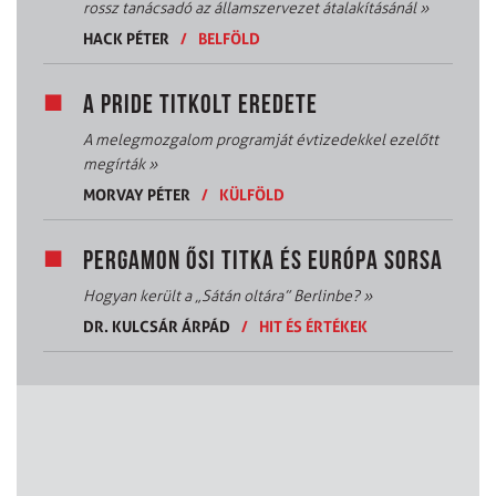
rossz tanácsadó az államszervezet átalakításánál
»
HACK PÉTER
/
BELFÖLD
A PRIDE TITKOLT EREDETE
A melegmozgalom programját évtizedekkel ezelőtt
megírták
»
MORVAY PÉTER
/
KÜLFÖLD
PERGAMON ŐSI TITKA ÉS EURÓPA SORSA
Hogyan került a „Sátán oltára” Berlinbe?
»
DR. KULCSÁR ÁRPÁD
/
HIT ÉS ÉRTÉKEK