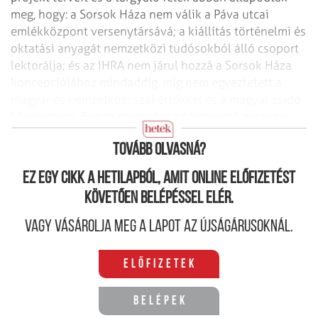
meg, hogy: a Sorsok Háza nem válik a Páva utcai
emlékközpont versenytársává; a kiállítás történelmi és
oktatási anyagát nemzetközi tudósokból álló csoport
lektorálja; és az IHRA nem járul hozzá a Sorsok Háza
koncepciójához mindaddig, míg nem egyeztetett a
magyar és nemzetközi szakértőkkel és a magyar zsidó
közösséggel. Ennek részeként a főigazgató asszony
stábja folyamatosan egyeztet a Mazsihisszel.
Tovább olvasná?
Ez egy cikk a hetilapból, amit online előfizetést
követően belépéssel elér.
Vagy vásárolja meg a lapot az újságárusoknál.
Előfizetek
Belépek