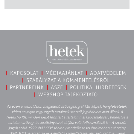
KAPCSOLAT
MÉDIAAJÁNLAT
ADATVÉDELEM
SZABÁLYZAT A KOMMENTELÉSRŐL
PARTNEREINK
ÁSZF
POLITIKAI HIRDETÉSEK
WEBSHOP TÁJÉKOZTATÓ
Az ezen a weboldalon megjelenő szövegek, grafikák, képek, hangfelvételek,
video anyagok vagy egyéb tartalmak szerzői jogvédelem alatt állnak. A
Hetek.hu Kft. minden jogot fenntart a tartalommal kapcsolatosan, beleértve a
tartalom szöveg- és adatbányászat céljára való felhasználását is – A szerzői
jogról szóló 1999. évi LXXVI. törvény rendelkezései értelmében a törvény
35/A. § (1) paragrafusa és a digitális szolgáltatások piacairól szóló európai