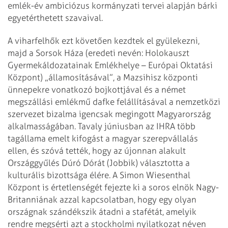
emlék­-év ambiciózus kormányzati tervei alapján bárki
egyetérthetett szavaival.
A viharfelhők ezt követően kezdtek el gyülekezni,
majd a Sorsok Háza (eredeti nevén: Holokauszt
Gyermekáldozatainak Emlékhelye – Európai Oktatási
Központ) „államosításával”, a Mazsihisz központi
ünnepekre vonatkozó bojkottjával és a német
megszállási emlékmű dafke felállításával a nemzetközi
szervezet bizalma igencsak megingott Magyarország
alkalmasságában. Tavaly júniusban az IHRA több
tagállama emelt kifogást a magyar szerepvállalás
ellen, és szóvá tették, hogy az újonnan alakult
Országgyűlés Dúró Dórát (Jobbik) választotta a
kulturális bizottsága élére. A Simon Wiesenthal
Központ is értetlenségét fejezte ki a soros elnök Nagy-
Britanniának azzal kapcsolatban, hogy egy olyan
országnak szándékszik átadni a stafétát, amelyik
rendre megsérti azt a stockholmi nyilatkozat néven