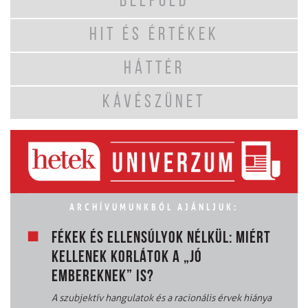
BELFÖLD
HIT ÉS ÉRTÉKEK
HÁTTÉR
KÁVÉSZÜNET
ARCHÍVUMUNKBÓL AJÁNLJUK:
FÉKEK ÉS ELLENSÚLYOK NÉLKÜL: MIÉRT
KELLENEK KORLÁTOK A „JÓ
EMBEREKNEK” IS?
A szubjektív hangulatok és a racionális érvek hiánya