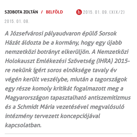
SZOBOTA ZOLTÁN
/
BELFÖLD
2015. 01. 09. (XIX/2)
2015. 01. 08.
A Józsefvárosi pályaudvaron épülő Sorsok
Házát áldozta be a kormány, hogy egy újabb
nemzetközi botrányt elkerüljön. A Nemzetközi
Holokauszt Emlékezési Szövetség (IHRA) 2015-
re nekünk ígért soros elnöksége tavaly év
végén került veszélybe, miután a tagországok
egy része komoly kritikát fogalmazott meg a
Magyarországon tapasztalható antiszemitizmus
és a Schmidt Mária vezetésével megvalósuló
intézmény tervezett koncepciójával
kapcsolatban.