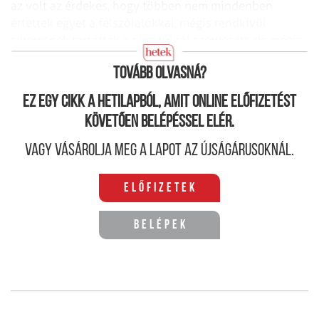
az volt az érdekes, hogy többen nem mindenben
értettek egyet a felszólalókkal, mégis rendkívül
sikeresnek tartották a nem túl jól szervezett, de mégis
óriási tömeget megszólító rendezvényt.
Tovább olvasná?
Ez egy cikk a hetilapból, amit online előfizetést
követően belépéssel elér.
Vagy vásárolja meg a lapot az újságárusoknál.
Előfizetek
Belépek