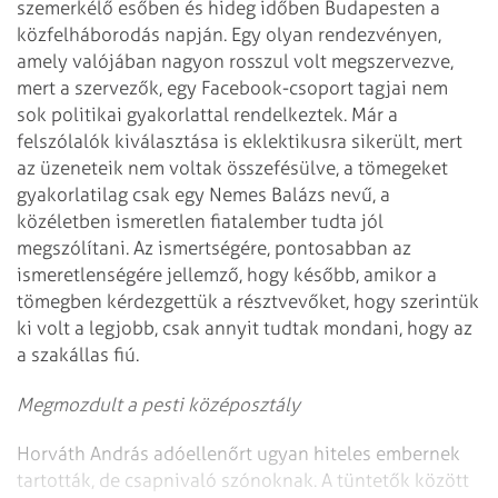
szemerkélő esőben és hideg időben Budapesten a
közfelháborodás napján. Egy olyan rendezvényen,
amely valójában nagyon rosszul volt megszervezve,
mert a szervezők, egy Facebook-csoport tagjai nem
sok politikai gyakorlattal rendelkeztek. Már a
felszólalók kiválasztása is eklektikusra sikerült, mert
az üzeneteik nem voltak összefésülve, a tömegeket
gyakorlatilag csak egy Nemes Balázs nevű, a
közéletben ismeretlen fiatalember tudta jól
megszólítani. Az ismertségére, pontosabban az
ismeretlenségére jellemző, hogy később, amikor a
tömegben kérdezgettük a résztvevőket, hogy szerintük
ki volt a legjobb, csak annyit tudtak mondani, hogy az
a szakállas fiú.
Megmozdult a pesti középosztály
Horváth András adóellenőrt ugyan hiteles embernek
tartották, de csapnivaló szónoknak. A tüntetők között