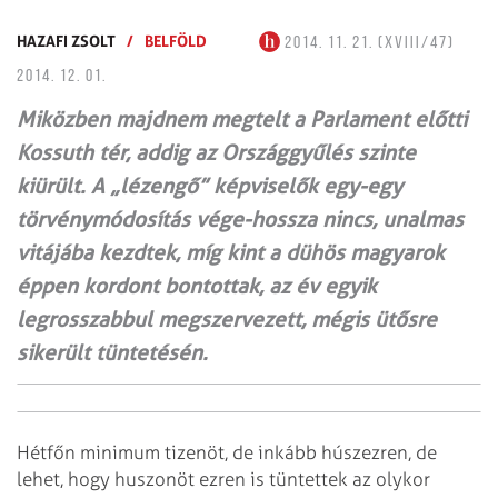
HAZAFI ZSOLT
/
BELFÖLD
2014. 11. 21. (XVIII/47)
2014. 12. 01.
Miközben majdnem megtelt a Parlament előtti
Kossuth tér, addig az Országgyűlés szinte
kiürült. A „lézengő” képviselők egy-egy
törvénymódosítás vége-hossza nincs, unalmas
vitájába kezdtek, míg kint a dühös magyarok
éppen kordont bontottak, az év egyik
legrosszabbul megszervezett, mégis ütősre
sikerült tüntetésén.
Hétfőn minimum tizenöt, de inkább húszezren, de
lehet, hogy huszonöt ezren is tüntettek az olykor