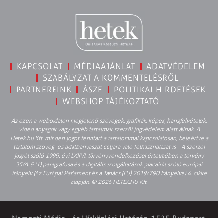
KAPCSOLAT
MÉDIAAJÁNLAT
ADATVÉDELEM
SZABÁLYZAT A KOMMENTELÉSRŐL
PARTNEREINK
ÁSZF
POLITIKAI HIRDETÉSEK
WEBSHOP TÁJÉKOZTATÓ
Az ezen a weboldalon megjelenő szövegek, grafikák, képek, hangfelvételek,
video anyagok vagy egyéb tartalmak szerzői jogvédelem alatt állnak. A
Hetek.hu Kft. minden jogot fenntart a tartalommal kapcsolatosan, beleértve a
tartalom szöveg- és adatbányászat céljára való felhasználását is – A szerzői
jogról szóló 1999. évi LXXVI. törvény rendelkezései értelmében a törvény
35/A. § (1) paragrafusa és a digitális szolgáltatások piacairól szóló európai
irányelv (Az Európai Parlament és a Tanács (EU) 2019/790 Irányelve) 4. cikke
alapján. © 2026 HETEK.HU Kft.