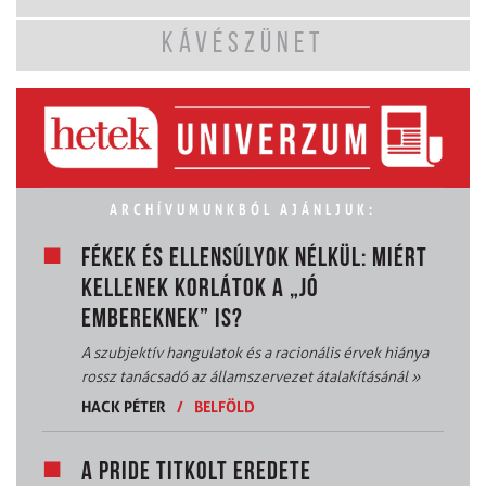
KÁVÉSZÜNET
ARCHÍVUMUNKBÓL AJÁNLJUK:
FÉKEK ÉS ELLENSÚLYOK NÉLKÜL: MIÉRT
KELLENEK KORLÁTOK A „JÓ
EMBEREKNEK” IS?
A szubjektív hangulatok és a racionális érvek hiánya
rossz tanácsadó az államszervezet átalakításánál
»
HACK PÉTER
/
BELFÖLD
A PRIDE TITKOLT EREDETE