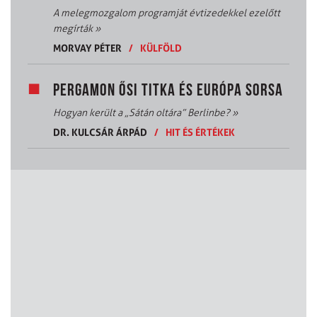
A melegmozgalom programját évtizedekkel ezelőtt
megírták
»
MORVAY PÉTER
/
KÜLFÖLD
PERGAMON ŐSI TITKA ÉS EURÓPA SORSA
Hogyan került a „Sátán oltára” Berlinbe?
»
DR. KULCSÁR ÁRPÁD
/
HIT ÉS ÉRTÉKEK