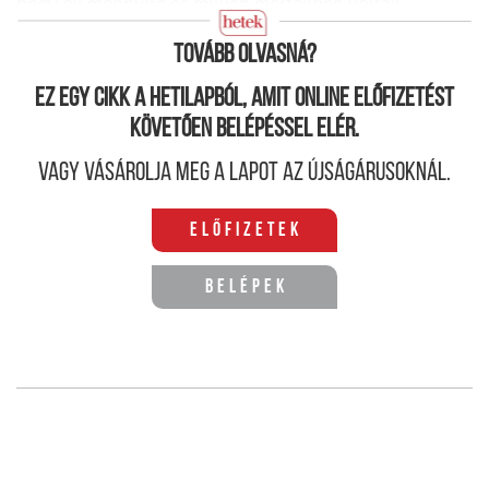
hogy ők mennyire és milyen mértékben voltak
szkinhedek.
Tovább olvasná?
Ez egy cikk a hetilapból, amit online előfizetést
követően belépéssel elér.
Vagy vásárolja meg a lapot az újságárusoknál.
Előfizetek
Belépek