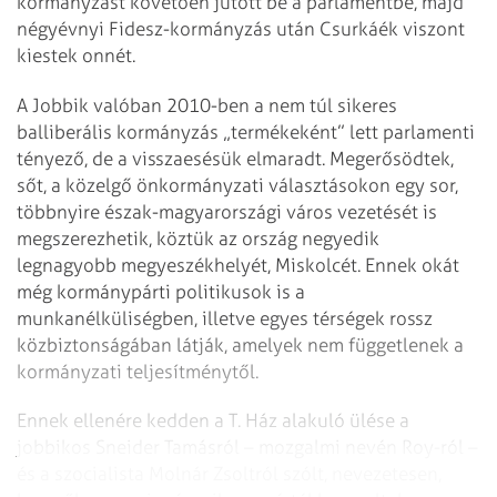
kormányzást követően jutott be a parlamentbe, majd
négyévnyi Fidesz-kormányzás után Csurkáék viszont
kiestek onnét.
A Jobbik valóban 2010-ben a nem túl sikeres
balliberális kormányzás „termékeként” lett parlamenti
tényező, de a visszaesésük elmaradt. Megerősödtek,
sőt, a közelgő önkormányzati választásokon egy sor,
többnyire észak-magyarországi város vezetését is
megszerezhetik, köztük az ország negyedik
legnagyobb megyeszékhelyét, Miskolcét. Ennek okát
még kormánypárti politikusok is a
munkanélküliségben, illetve egyes térségek rossz
közbiztonságában látják, amelyek nem függetlenek a
kormányzati teljesítménytől.
Ennek ellenére kedden a T. Ház alakuló ülése a
jobbikos Sneider Tamásról – mozgalmi nevén Roy-ról –
és a szocialista Molnár Zsoltról szólt, nevezetesen,