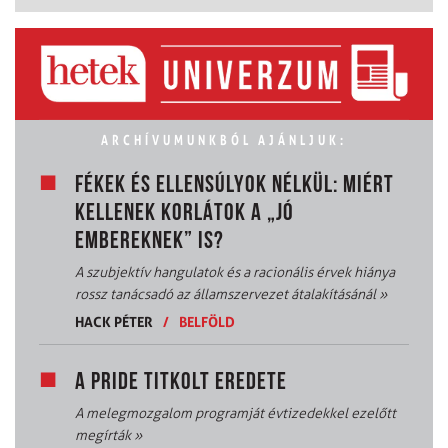
ARCHÍVUMUNKBÓL AJÁNLJUK:
FÉKEK ÉS ELLENSÚLYOK NÉLKÜL: MIÉRT
KELLENEK KORLÁTOK A „JÓ
EMBEREKNEK” IS?
A szubjektív hangulatok és a racionális érvek hiánya
rossz tanácsadó az államszervezet átalakításánál
»
HACK PÉTER
/
BELFÖLD
A PRIDE TITKOLT EREDETE
A melegmozgalom programját évtizedekkel ezelőtt
megírták
»