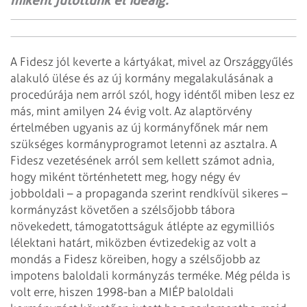
miként jutottunk el ideáig.
A Fidesz jól keverte a kártyákat, mivel az Országgyűlés
alakuló ülése és az új kormány megalakulásának a
procedúrája nem arról szól, hogy idéntől miben lesz ez
más, mint amilyen 24 évig volt. Az alaptörvény
értelmében ugyanis az új kormányfőnek már nem
szükséges kormányprogramot letenni az asztalra. A
Fidesz vezetésének arról sem kellett számot adnia,
hogy miként történhetett meg, hogy négy év
jobboldali – a propaganda szerint rendkívül sikeres –
kormányzást követően a szélsőjobb tábora
növekedett, támogatottságuk átlépte az egymilliós
lélektani határt, miközben évtizedekig az volt a
mondás a Fidesz köreiben, hogy a szélsőjobb az
impotens baloldali kormányzás terméke. Még példa is
volt erre, hiszen 1998-ban a MIÉP baloldali