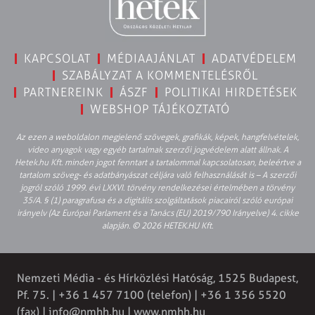
KAPCSOLAT
MÉDIAAJÁNLAT
ADATVÉDELEM
SZABÁLYZAT A KOMMENTELÉSRŐL
PARTNEREINK
ÁSZF
POLITIKAI HIRDETÉSEK
WEBSHOP TÁJÉKOZTATÓ
Az ezen a weboldalon megjelenő szövegek, grafikák, képek, hangfelvételek,
video anyagok vagy egyéb tartalmak szerzői jogvédelem alatt állnak. A
Hetek.hu Kft. minden jogot fenntart a tartalommal kapcsolatosan, beleértve a
tartalom szöveg- és adatbányászat céljára való felhasználását is – A szerzői
jogról szóló 1999. évi LXXVI. törvény rendelkezései értelmében a törvény
35/A. § (1) paragrafusa és a digitális szolgáltatások piacairól szóló európai
irányelv (Az Európai Parlament és a Tanács (EU) 2019/790 Irányelve) 4. cikke
alapján. © 2026 HETEK.HU Kft.
Nemzeti Média - és Hírközlési Hatóság, 1525 Budapest,
Pf. 75. | +36 1 457 7100 (telefon) | +36 1 356 5520
(fax) |
info@nmhh.hu
| www.nmhh.hu