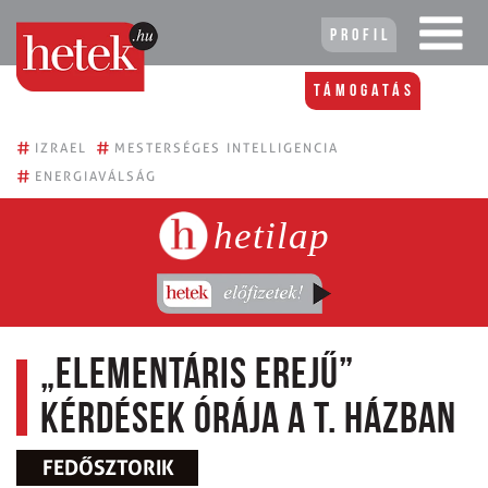
Profil
Támogatás
#
#
IZRAEL
MESTERSÉGES INTELLIGENCIA
#
ENERGIAVÁLSÁG
hetilap
„Elementáris erejű”
kérdések órája a T. Házban
FEDŐSZTORIK