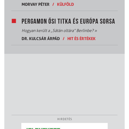
MORVAY PÉTER
/
KÜLFÖLD
PERGAMON ŐSI TITKA ÉS EURÓPA SORSA
Hogyan került a „Sátán oltára” Berlinbe?
»
DR. KULCSÁR ÁRPÁD
/
HIT ÉS ÉRTÉKEK
HIRDETÉS