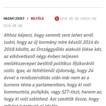
HAZAFI ZSOLT
/
BELFÖLD
2014. 05. 09. (XVIII/19)
2014. 05. 08.
Ahhoz képest, hogy semmit sem lehet arról
tudni, hogy az új kormány mire készül 2014 és
2018 között, az Országgyűlés alakuló ülése két,
az elkövetkező négy évben teljesen
mellékszerepet betöltő politikus ifjúkoráról
szólt. Igaz, az feltétlenül újdonság, hogy 24
évvel a rendszerváltás után már nem az a
kurrens téma a parlamentben, hogy ki volt
kommunista, pufajkás, vagy SZT-tiszt, hanem az,
hogy ki volt szkinhed. Azt szedtük össze, hogy