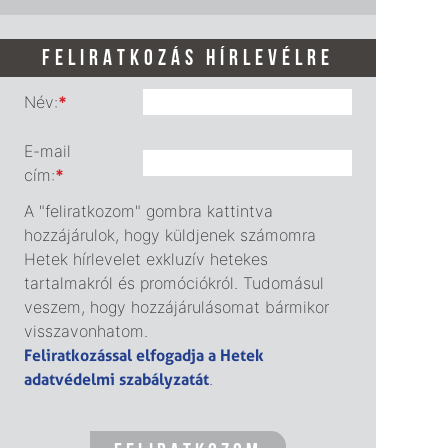
FELIRATKOZÁS HÍRLEVÉLRE
Név:
*
E-mail
cím:
*
A "feliratkozom" gombra kattintva
hozzájárulok, hogy küldjenek számomra
Hetek hírlevelet exkluzív hetekes
tartalmakról és promóciókról. Tudomásul
veszem, hogy hozzájárulásomat bármikor
visszavonhatom.
Feliratkozással elfogadja a Hetek
adatvédelmi szabályzatát
.