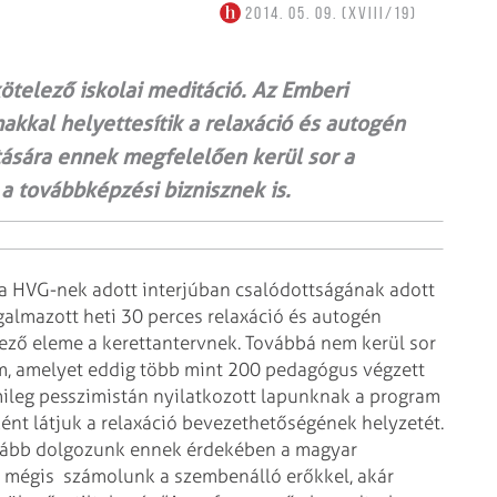
2014. 05. 09. (XVIII/19)
ötelező iskolai meditáció. Az Emberi
akkal helyettesítik a relaxáció és autogén
tására ennek megfelelően kerül sor a
a továbbképzési biznisznek is.
 HVG-nek adott interjúban csalódottságának adott
galmazott heti 30 perces relaxáció és autogén
ező eleme a kerettantervnek. Továbbá nem kerül sor
m, amelyet eddig több mint 200 pedagógus végzett
ileg pesszimistán nyilatkozott lapunknak a program
ént látjuk a relaxáció bevezethetőségének helyzetét.
ovább dolgozunk ennek érdekében a magyar
, mégis számolunk a szembenálló erőkkel, akár