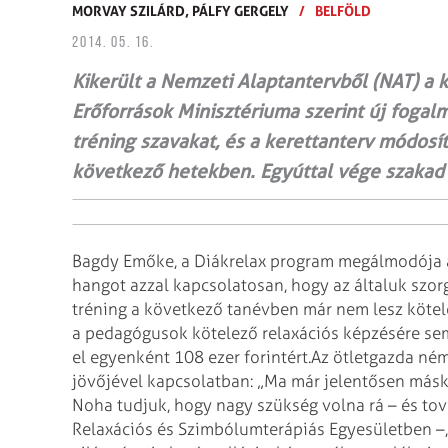
MORVAY SZILÁRD,
PÁLFY GERGELY
/
BELFÖLD
2014. 05. 16.
Kikerült a Nemzeti Alaptantervből (NAT) a k
Erőforrások Minisztériuma szerint új fogalm
tréning szavakat, és a kerettanterv módosí
következő hetekben. Egyúttal vége szakad 
Bagdy Emőke, a Diákrelax program megálmodója a
hangot azzal kapcsolatosan, hogy az általuk szor
tréning a következő tanévben már nem lesz kötel
a pedagógusok kötelező relaxációs képzésére se
el egyenként 108 ezer forintért.
Az ötletgazda ném
jövőjével kapcsolatban: „Ma már jelentősen másk
Noha tudjuk, hogy nagy szükség volna rá – és t
Relaxációs és Szimbólumterápiás Egyesületben –