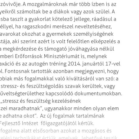
zóvivője. A mozgalmároknak már több ízben is az
eikről számoltak be a diákok vagy azok szülei. A
sba taszít a gyakorlat kötelező jellege, ráadásul a
téllyel, ha ragaszkodni merészel neveltetéséhez,
zavarokat okozhat a gyermekek személyiségének
ja, aki szerint azért is volt felelőtlen elképzelés a
ma megkérdezése és támogató jóváhagyása nélkül
mberi Erőforrások Minisztériumát is, melynek
axáció és az autogén tréning 2014. januártól 17-vel
l. Fontosnak tartották azonban megjegyezni, hogy
biak más fogalmakkal való kiváltásáról van szó: a
stressz- és feszültségoldás szavak kerültek, vagy
t műveltségterülethez kapcsolódó dokumentumokban.
 „stressz és feszültség kezelésének
észei maradhatnak”, ugyanakkor minden olyan elem
re adhatna okot”.
Az új fogalmak tartalmának
Fejlesztő Intézet főigazgatójától kértük.
s fogalma alatt elsősorban azokat a mozgásos és
lési technikákat értjük, amelyek „lehetővé teszik,