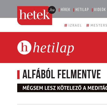
Hírek
Hetilap
Videók
#
#
IZRAEL
MESTERS
hetilap
Alfából felmentve
MÉGSEM LESZ KÖTELEZŐ A MEDITÁ