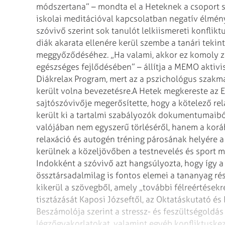
módszertana” – mondta el a Heteknek a csoport s
iskolai meditációval kapcsolatban negatív élmény
szóvivő szerint sok tanulót lelkiismereti konfliktu
diák akarata ellenére kerül szembe a tanári tekin
meggyőződéséhez. „Ha valami, akkor ez komoly 
egészséges fejlődésében” – állítja a MEMO aktivistá
Diákrelax Program, mert az a pszichológus szak
került volna bevezetésre.
A Hetek megkereste az E
sajtószóvivője megerősítette, hogy a kötelező rel
került ki a tartalmi szabályozók dokumentumaibó
valójában nem egyszerű törléséről, hanem a koráb
relaxáció és autogén tréning párosának helyére a 
kerülnek a közeljövőben a testnevelés és spor
Indokként a szóvivő azt hangsúlyozta, hogy így a
össztársadalmilag is fontos elemei a tananyag r
kikerül a szövegből, amely „további félreértések
tisztázását Kaposi Józseftől, az Oktatáskutató és 
Beszámolója szerint a stressz- és feszültségoldá
légzőgyakorlatokat, valamint egyéb konfliktuskeze