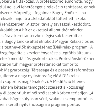
yökerű a tiltakozás.”
A professzornő elmondta, hogy
lül ad elvi lehetőséget a relaxáció tanítására, ennek
ndszere. Márpedig – fogalmaz Bagdy Emőke –, ha
ekszik majd rá a „feladatoktól túlterhelt iskola,
i rendszerben”.
A sztori tavaly tavasszal kezdődött,
iskolákban.
A hír az oktatási államtitkár minden
dacára a kerettantervbe mégiscsak bekerült az
t, a Bagdy Emőke által elnökölt Magyar Relaxációs és
a testnevelők átképzéséhez (Diákrelax program). A
 közeg fogadta a kezdeményezést: a legtöbb általunk
telező meditációs gyakorlatokat. Protestáns
körökben
atáron túli magyar protestánsokat tömörítő
sok Magyarországi Társasága és a pasaréti református
, illetve a nagy nyilvánosság elé.
A Diákrelax
 csoport is magáénak érzi. A Meditáció Ellenes
saknem kétezer támogatót szerzett a közösségi
gy álláspontjuk minél szélesebb körben terjedjen. „A
 szabadságot súlyosan sérti, szakmai szempontból is
nem került nyilvánosságra a program pontos