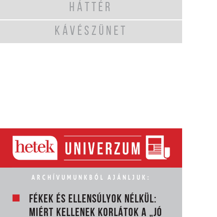
HÁTTÉR
KÁVÉSZÜNET
ARCHÍVUMUNKBÓL AJÁNLJUK:
FÉKEK ÉS ELLENSÚLYOK NÉLKÜL:
MIÉRT KELLENEK KORLÁTOK A „JÓ