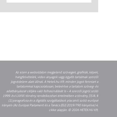
Az ezen a weboldalon megjelenő szövegek, grafikák, képek,
hangfelvételek, video anyagok vagy egyéb tartalmak szerzői
jogvédelem alatt állnak. A Hetek.hu Kft. minden jogot fenntart a
tartalommal kapcsolatosan, beleértve a tartalom szöveg- és
adatbányászat céljára való felhasználását is – A szerzői jogról szóló
1999. évi LXXVI. törvény rendelkezései értelmében a törvény 35/A. §
(1) paragrafusa és a digitális szolgáltatások piacairól szóló európai
irányelv (Az Európai Parlament és a Tanács (EU) 2019/790 Irányelve) 4.
cikke alapján. © 2026 HETEK.HU Kft.