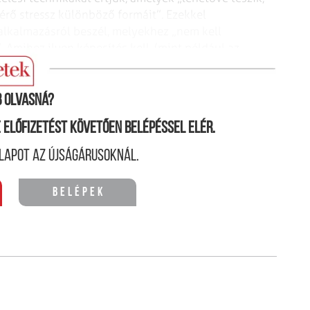
érő stressz különböző formáit”. Ezekkel
alkalmazásról beszél, melyekhez „nem kell
 Amihez ilyen képesítés kell, (mint például az
terveknek.
 olvasná?
ne előfizetést követően belépéssel elér.
lapot az újságárusoknál.
Belépek