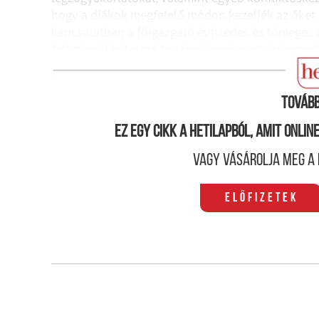
hogy a diákok megfelelő módon kezeljék az őket 
kapcsolatban a főigazgató évtizedes és tömeges 
feltétlenül kötelező továbbképzéseket elvégezni”.
autogén tréning), immár nem kötelező része a tan
Tovább
Ez egy cikk a hetilapból, amit onli
Vagy vásárolja meg a 
Előfizetek