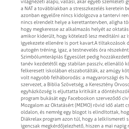
világnézeti alapú, vallási, akár egyéb szemléleti g
a NAT a továbbiakban a stresszkezelés keretein be
azonban egyelőre nincs kidolgozva a tantervi re
nincs elrendelt helye a kerettantervben, aligha tör
hogy megkeresse az alkalmazás helyét az oktatás
amikor kiderült, hogy kötelező lesz meditálni az 
igyekezete ellenére is port kavart.
A tiltakozások 
autogén tréning, igaz, a testnevelés óra részekén
Szimbólumterápiás Egyesület pedig hozzákezdett 
tanév kezdetétől egy stabilan passzív, ellenálló
felkeresett iskolában elszabotálták, az amúgy kö
volt nagyobb felháborodás: a magyarországi és h
szervezet, a Biblia Szövetség, a Keresztény Orvo
egyházközség is eljuttatta kritikáit a döntéshozók
program bukását egy Facebookon szerveződő civil
Mozgalom az Oktatásért (MEMO) rövid idő alatt c
oldalon, és nemrég egy blogot is elindítottak, ho
Diákrelax program azon túl, hogy a lelkiismereti
igencsak megkérdőjelezhető, hiszen a mai napig 