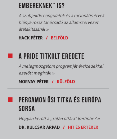
EMBEREKNEK” IS?
A szubjektív hangulatok és a racionális érvek
hiánya rossz tanácsadó az államszervezet
átalakításánál
»
HACK PÉTER
/
BELFÖLD
A PRIDE TITKOLT EREDETE
A melegmozgalom programját évtizedekkel
ezelőtt megírták
»
MORVAY PÉTER
/
KÜLFÖLD
PERGAMON ŐSI TITKA ÉS EURÓPA
SORSA
Hogyan került a „Sátán oltára” Berlinbe?
»
DR. KULCSÁR ÁRPÁD
/
HIT ÉS ÉRTÉKEK