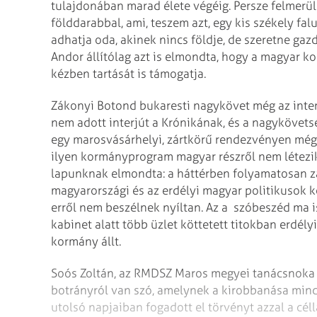
tulajdonában marad élete végéig. Persze felmerül
földdarabbal, ami, teszem azt, egy kis székely fal
adhatja oda, akinek nincs földje, de szeretne gazd
Andor állítólag azt is elmondta, hogy a magyar 
kézben tartását is támogatja.
Zákonyi Botond bukaresti nagykövet még az interj
nem adott interjút a Krónikának, és a nagykövetsé
egy marosvásárhelyi, zártkörű rendezvényen még 
ilyen kormányprogram magyar részről nem létezik
lapunknak elmondta: a háttérben folyamatosan z
magyarországi és az erdélyi magyar politikusok k
erről nem beszélnek nyíltan. Az a szóbeszéd ma is
kabinet alatt több üzlet köttetett titokban erdél
kormány állt.
Soós Zoltán, az RMDSZ Maros megyei tanácsnoka sz
botrányról van szó, amelynek a kirobbanása min
utolsó napjaiban fogadott el törvényt azzal a cé