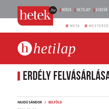
Hírek
Hetilap
Videók
#
#
META
MESTERSÉ
hetilap
Erdély felvásárlás
HAJDÚ SÁNDOR
/
BELFÖLD