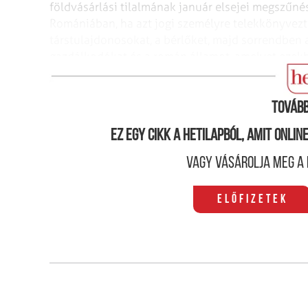
földvásárlási tilalmának január elsejei megszűnés
Romániában, ha azt jogi személyre telekkönyvezték.
társtulajdonosokat, a bérlőket, majd sorrendben a
gazdálkodókat és a román államot, amelyet ezek
alárendelt hatóság fog képviselni – mondja lapu
Tovább
Ez egy cikk a hetilapból, amit onli
Vagy vásárolja meg a 
Előfizetek