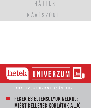
HÁTTÉR
KÁVÉSZÜNET
ARCHÍVUMUNKBÓL AJÁNLJUK:
FÉKEK ÉS ELLENSÚLYOK NÉLKÜL:
MIÉRT KELLENEK KORLÁTOK A „JÓ