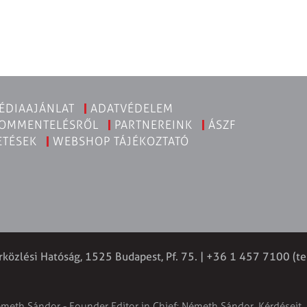
ÉDIAAJÁNLAT
ADATVÉDELEM
KOMMENTELÉSRŐL
PARTNEREINK
ÁSZF
ETÉSEK
WEBSHOP TÁJÉKOZTATÓ
rközlési Hatóság, 1525 Budapest, Pf. 75. | +36 1 457 7100 (te
émeth Sándor - Founder Editor in Chief: Németh Sándor. Kérdéseit, 