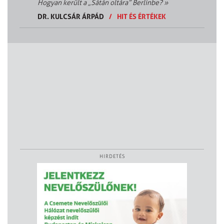
Hogyan került a „Sátán oltára” Berlinbe?
»
DR. KULCSÁR ÁRPÁD
/
HIT ÉS ÉRTÉKEK
HIRDETÉS