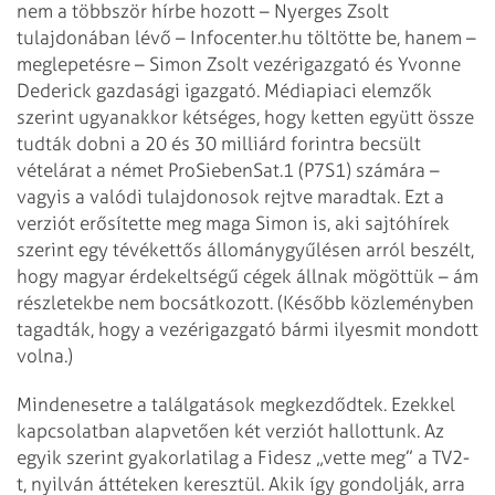
nem a többször hírbe hozott – Nyerges Zsolt
tulajdonában lévő – Infocenter.hu töltötte be, hanem –
meglepetésre – Simon Zsolt vezérigazgató és Yvonne
Dederick gazdasági igazgató. Médiapiaci elemzők
szerint ugyanakkor kétséges, hogy ketten együtt össze
tudták dobni a 20 és 30 milliárd forintra becsült
vételárat a német ProSiebenSat.1 (P7S1) számára –
vagyis a valódi tulajdonosok rejtve maradtak. Ezt a
verziót erősítette meg maga Simon is, aki sajtóhírek
szerint egy tévékettős állománygyűlésen arról beszélt,
hogy magyar érdekeltségű cégek állnak mögöttük – ám
részletekbe nem bocsátkozott. (Később közleményben
tagadták, hogy a vezérigazgató bármi ilyesmit mondott
volna.)
Mindenesetre a találgatások megkezdődtek. Ezekkel
kapcsolatban alapvetően két verziót hallottunk. Az
egyik szerint gyakorlatilag a Fidesz „vette meg” a TV2-
t, nyilván áttéteken keresztül. Akik így gondolják, arra