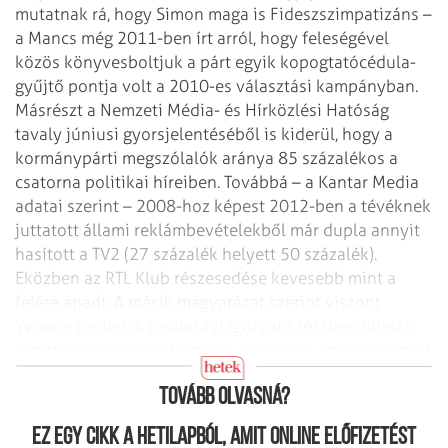
mutatnak rá, hogy Simon maga is Fideszszimpatizáns –
a Mancs még 2011-ben írt arról, hogy feleségével
közös könyvesboltjuk a párt egyik kopogtatócédula-
gyűjtő pontja volt a 2010-es választási kampányban.
Másrészt a Nemzeti Média- és Hírközlési Hatóság
tavaly júniusi gyorsjelentéséből is kiderül, hogy a
kormánypárti megszólalók aránya 85 százalékos a
csatorna politikai híreiben. Továbbá – a Kantar Media
adatai szerint – 2008-hoz képest 2012-ben a tévéknek
juttatott állami reklámbevételekből már dupla annyit
hasított a TV2 (27 százalék helyett 50 százalék).
Eközben az RTL Klub részesedése kevesebb mint a
felére apadt. A másik magyarázat szerint viszont
Yvonne Dederick gazdasági igazgató részben hitelek
segítségével vásárolta meg a csatornát, amelyhez most
„akciósan” hozzá lehetett jutni.
Tovább olvasná?
Ez egy cikk a hetilapból, amit online előfizetést