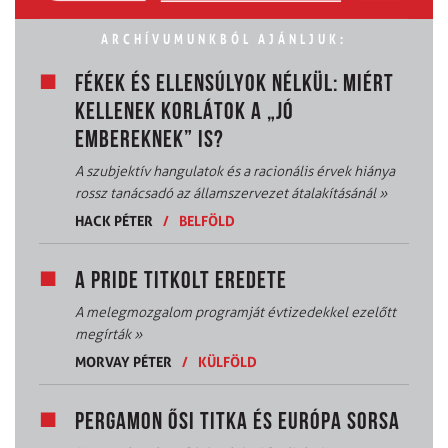
ARCHÍVUMUNKBÓL AJÁNLJUK:
FÉKEK ÉS ELLENSÚLYOK NÉLKÜL: MIÉRT
KELLENEK KORLÁTOK A „JÓ
EMBEREKNEK” IS?
A szubjektív hangulatok és a racionális érvek hiánya
rossz tanácsadó az államszervezet átalakításánál
»
HACK PÉTER
/
BELFÖLD
A PRIDE TITKOLT EREDETE
A melegmozgalom programját évtizedekkel ezelőtt
megírták
»
MORVAY PÉTER
/
KÜLFÖLD
PERGAMON ŐSI TITKA ÉS EURÓPA SORSA