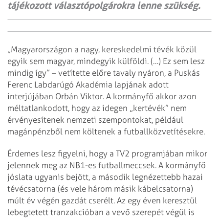
tájékozott választópolgárokra lenne szükség.
„Magyarországon a nagy, kereskedelmi tévék közül
egyik sem magyar, mindegyik külföldi. (…) Ez sem lesz
mindig így” – vetítette előre tavaly nyáron, a Puskás
Ferenc Labdarúgó Akadémia lapjának adott
interjújában Orbán Viktor. A kormányfő akkor azon
méltatlankodott, hogy az idegen „kertévék” nem
érvényesítenek nemzeti szempontokat, például
magánpénzből nem költenek a futballközvetítésekre.
Érdemes lesz figyelni, hogy a TV2 programjában mikor
jelennek meg az NB1-es futballmeccsek. A kormányfő
jóslata ugyanis bejött, a második legnézettebb hazai
tévécsatorna (és vele három másik kábelcsatorna)
múlt év végén gazdát cserélt. Az egy éven keresztül
lebegtetett tranzakcióban a vevő szerepét végül is