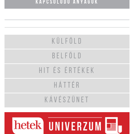
KAPCSOLÓDÓ ANYAGOK
KÜLFÖLD
BELFÖLD
HIT ÉS ÉRTÉKEK
HÁTTÉR
KÁVÉSZÜNET