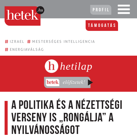
Profil
Támogatás
#
#
IZRAEL
MESTERSÉGES INTELLIGENCIA
#
ENERGIAVÁLSÁG
hetilap
A politika és a nézettségi
verseny is „rongálja” a
nyilvánosságot