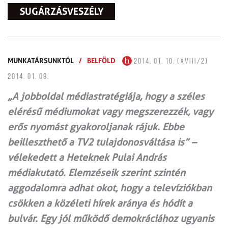
SUGÁRZÁSVESZÉLY
MUNKATÁRSUNKTÓL
/
BELFÖLD
2014. 01. 10. (XVIII/2)
2014. 01. 09.
„A jobboldal médiastratégiája, hogy a széles
elérésű médiumokat vagy megszerezzék, vagy
erős nyomást gyakoroljanak rájuk. Ebbe
beilleszthető a TV2 tulajdonosváltása is” –
vélekedett a Heteknek Pulai András
médiakutató. Elemzéseik szerint szintén
aggodalomra adhat okot, hogy a televíziókban
csökken a közéleti hírek aránya és hódít a
bulvár. Egy jól működő demokráciához ugyanis