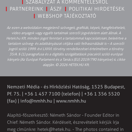
SZABÁLYZAT A KOMMENTELÉSRŐL
PARTNEREINK
ÁSZF
POLITIKAI HIRDETÉSEK
WEBSHOP TÁJÉKOZTATÓ
Az ezen a weboldalon megjelenő szövegek, grafikák, képek, hangfelvételek,
video anyagok vagy egyéb tartalmak szerzői jogvédelem alatt állnak. A
Hetek.hu Kft. minden jogot fenntart a tartalommal kapcsolatosan, beleértve a
tartalom szöveg- és adatbányászat céljára való felhasználását is – A szerzői
jogról szóló 1999. évi LXXVI. törvény rendelkezései értelmében a törvény
35/A. § (1) paragrafusa és a digitális szolgáltatások piacairól szóló európai
irányelv (Az Európai Parlament és a Tanács (EU) 2019/790 Irányelve) 4. cikke
alapján. © 2026 HETEK.HU Kft.
Nemzeti Média - és Hírközlési Hatóság, 1525 Budapest,
Pf. 75. | +36 1 457 7100 (telefon) | +36 1 356 5520
(fax) |
info@nmhh.hu
| www.nmhh.hu
Alapító-főszerkesztő: Németh Sándor - Founder Editor in
Chief: Németh Sándor. Kérdéseit, észrevételeit kérjük írja
meg címünkre:
hetek@hetek.hu
. - The photos contained in