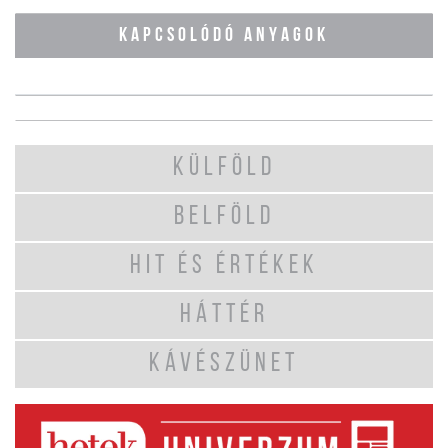
KAPCSOLÓDÓ ANYAGOK
KÜLFÖLD
BELFÖLD
HIT ÉS ÉRTÉKEK
HÁTTÉR
KÁVÉSZÜNET