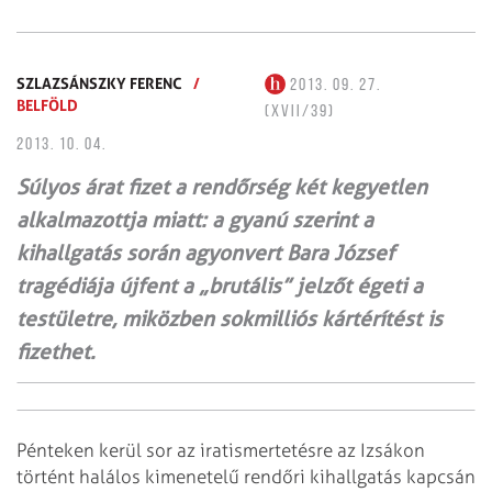
SZLAZSÁNSZKY FERENC
/
2013. 09. 27.
BELFÖLD
(XVII/39)
2013. 10. 04.
Súlyos árat fizet a rendőrség két kegyetlen
alkalmazottja miatt: a gyanú szerint a
kihallgatás során agyonvert Bara József
tragédiája újfent a „brutális” jelzőt égeti a
testületre, miközben sokmilliós kártérítést is
fizethet.
Pénteken kerül sor az iratismertetésre az Izsákon
történt halálos kimenetelű rendőri kihallgatás kapcsán