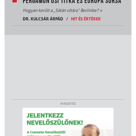
PERGAMON ŐSI TITKA ÉS EURÓPA SORSA
Hogyan került a „Sátán oltára” Berlinbe?
»
DR. KULCSÁR ÁRPÁD
/
HIT ÉS ÉRTÉKEK
HIRDETÉS