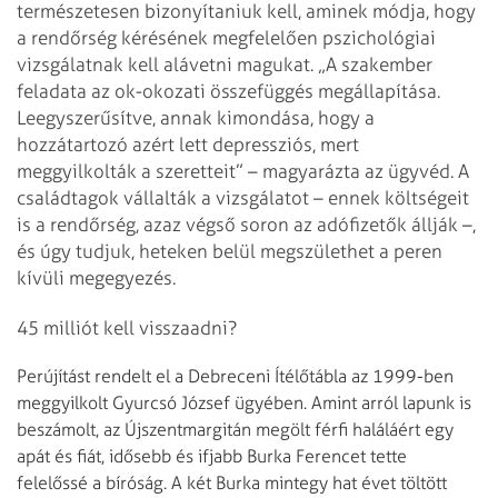
természetesen bizonyítaniuk kell, aminek módja, hogy
a rendőrség kérésének megfelelően pszichológiai
vizsgálatnak kell alávetni magukat. „A szakember
feladata az ok-okozati összefüggés megállapítása.
Leegyszerűsítve, annak kimondása, hogy a
hozzátartozó azért lett depressziós, mert
meggyilkolták a szeretteit” – magyarázta az ügyvéd. A
családtagok vállalták a vizsgálatot – ennek költségeit
is a rendőrség, azaz végső soron az adófizetők állják –,
és úgy tudjuk, heteken belül megszülethet a peren
kívüli megegyezés.
45 milliót kell visszaadni?
Perújítást rendelt el a Debreceni Ítélőtábla az 1999-ben
meggyilkolt Gyurcsó József ügyében. Amint arról lapunk is
beszámolt, az Újszentmargitán megölt férfi haláláért egy
apát és fiát, idősebb és ifjabb Burka Ferencet tette
felelőssé a bíróság. A két Burka mintegy hat évet töltött