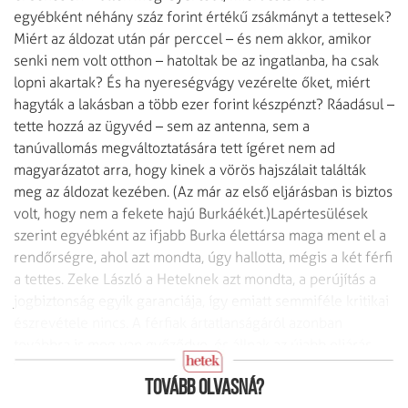
egyébként néhány száz forint értékű zsákmányt a tettesek?
Miért az áldozat után pár perccel – és nem akkor, amikor
senki nem volt otthon – hatoltak be az ingatlanba, ha csak
lopni akartak? És ha nyereségvágy vezérelte őket, miért
hagyták a lakásban a több ezer forint készpénzt? Ráadásul –
tette hozzá az ügyvéd – sem az antenna, sem a
tanúvallomás megváltoztatására tett ígéret nem ad
magyarázatot arra, hogy kinek a vörös hajszálait találták
meg az áldozat kezében. (Az már az első eljárásban is biztos
volt, hogy nem a fekete hajú Burkáékét.)
Lapértesülések
szerint egyébként az ifjabb Burka élettársa maga ment el a
rendőrségre, ahol azt mondta, úgy hallotta, mégis a két férfi
a tettes. Zeke László a Heteknek azt mondta, a perújítás a
jogbiztonság egyik garanciája, így emiatt semmiféle kritikai
észrevétele nincs. A férfiak ártatlanságáról azonban
továbbra is meg van győződve, és állnak az újabb eljárás
elé.
Tovább olvasná?