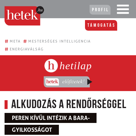
Profil
Támogatás
#
#
META
MESTERSÉGES INTELLIGENCIA
#
ENERGIAVÁLSÁG
hetilap
Alkudozás a rendőrséggel
PEREN KÍVÜL INTÉZIK A BARA-
GYILKOSSÁGOT