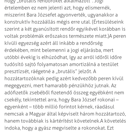
hogy „brutális rendőröket alkalmazott”. Jogi
értelemben ez nem jelenti azt, hogy elismernék,
miszerint Bara Józsefet agyonverték, ugyanakkor a
konstruktív hozzáállás mégis erre utal. (Értesüléseink
szerint a két gyanúsított rendőr egyikével korábban is
voltak problémák erőszakos természete miatt.)
A peren
kívüli egyezség azért áll inkább a rendőrség
érdekében, mint belemenni a jogi eljárásba, mert
utóbbi évekig is elhúzódhat, így az arról időről időre
tudósító sajtó folyamatosan amortizálná a testület
presztízsét, ráégetné a „brutális” jelzőt. A
hozzátartozóknak pedig azért kedvezőbb peren kívül
megegyezni, mert hamarabb pénzükhöz jutnak. Az
adófizetők zsebéből fizetendő összeg egyébként nem
csekély, tekintettel arra, hogy Bara József rokonai –
egyenként – több millió forintot kérnek, ráadásul
nemcsak a Magyar által képviselt három hozzátartozó,
hanem továbbiak is kártérítést követelnek.
A követelés
indoka, hogy a gyász megviselte a rokonokat. Ezt