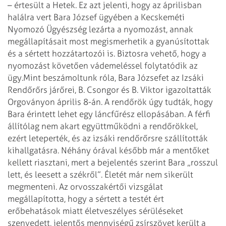
– értesült a Hetek. Ez azt jelenti, hogy az áprilisban
halálra vert Bara József ügyében a Kecskeméti
Nyomozó Ügyészség lezárta a nyomozást, annak
megállapításait most megismerhetik a gyanúsítottak
és a sértett hozzátartozói is. Biztosra vehető, hogy a
nyomozást követően vádemeléssel folytatódik az
ügy.
Mint beszámoltunk róla, Bara Józsefet az Izsáki
Rendőrőrs járőrei, B. Csongor és B. Viktor igazoltatták
Orgoványon április 8-án. A rendőrök úgy tudták, hogy
Bara érintett lehet egy láncfűrész ellopásában. A férfi
állítólag nem akart együttműködni a rendőrökkel,
ezért leteperték, és az izsáki rendőrőrsre szállították
kihallgatásra. Néhány órával később már a mentőket
kellett riasztani, mert a bejelentés szerint Bara „rosszul
lett, és leesett a székről”. Életét már nem sikerült
megmenteni. Az orvosszakértői vizsgálat
megállapította, hogy a sértett a testét ért
erőbehatások miatt életveszélyes sérüléseket
szenvedett, jelentős mennyiségű zsírszövet került a