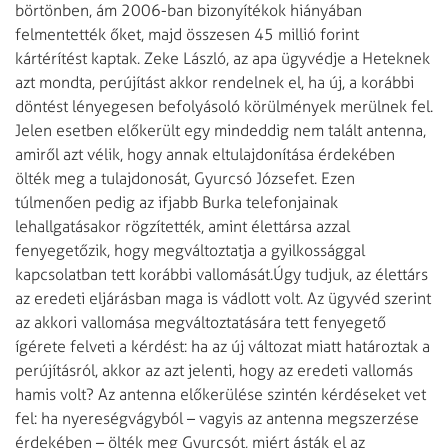
börtönben, ám 2006-ban bizonyítékok hiányában
felmentették őket, majd összesen 45 millió forint
kártérítést kaptak. Zeke László, az apa ügyvédje a Heteknek
azt mondta, perújítást akkor rendelnek el, ha új, a korábbi
döntést lényegesen befolyásoló körülmények merülnek fel.
Jelen esetben elő­ke­rült egy mindeddig nem talált antenna,
amiről azt vélik, hogy annak eltulajdonítása érdekében
ölték meg a tulajdonosát, Gyurcsó Józsefet. Ezen
túlmenően pedig az ifjabb Burka telefonjainak
lehallgatásakor rögzítették, amint élettársa azzal
fenyegetőzik, hogy megváltoztatja a gyilkossággal
kapcsolatban tett korábbi vallomását.
Úgy tudjuk, az élettárs
az eredeti eljárásban maga is vádlott volt. Az ügyvéd szerint
az akkori vallomása megváltoztatására tett fenyegető
ígérete felveti a kérdést: ha az új változat miatt határoztak a
perújításról, akkor az azt jelenti, hogy az eredeti vallomás
hamis volt? Az antenna elő­ke­rü­lése szintén kérdéseket vet
fel: ha nyereségvágyból – vagy­is az antenna megszerzése
érdekében – ölték meg Gyurcsót, miért ásták el az