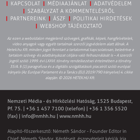
KAPCSOLAT
MÉDIAAJÁNLAT
ADATVÉDELEM
SZABÁLYZAT A KOMMENTELÉSRŐL
PARTNEREINK
ÁSZF
POLITIKAI HIRDETÉSEK
WEBSHOP TÁJÉKOZTATÓ
Az ezen a weboldalon megjelenő szövegek, grafikák, képek, hangfelvételek,
video anyagok vagy egyéb tartalmak szerzői jogvédelem alatt állnak. A
Hetek.hu Kft. minden jogot fenntart a tartalommal kapcsolatosan, beleértve a
tartalom szöveg- és adatbányászat céljára való felhasználását is – A szerzői
jogról szóló 1999. évi LXXVI. törvény rendelkezései értelmében a törvény
35/A. § (1) paragrafusa és a digitális szolgáltatások piacairól szóló európai
irányelv (Az Európai Parlament és a Tanács (EU) 2019/790 Irányelve) 4. cikke
alapján. © 2026 HETEK.HU Kft.
Nemzeti Média - és Hírközlési Hatóság, 1525 Budapest,
Pf. 75. | +36 1 457 7100 (telefon) | +36 1 356 5520
(fax) |
info@nmhh.hu
| www.nmhh.hu
Alapító-főszerkesztő: Németh Sándor - Founder Editor in
Chief: Németh Sándor. Kérdéseit, észrevételeit kérjük írja