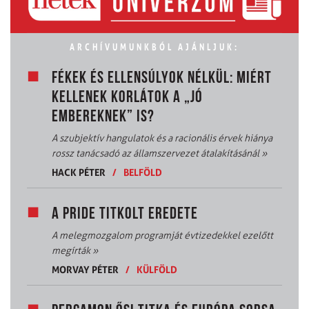
ARCHÍVUMUNKBÓL AJÁNLJUK:
FÉKEK ÉS ELLENSÚLYOK NÉLKÜL: MIÉRT
KELLENEK KORLÁTOK A „JÓ
EMBEREKNEK” IS?
A szubjektív hangulatok és a racionális érvek hiánya
rossz tanácsadó az államszervezet átalakításánál
»
HACK PÉTER
/
BELFÖLD
A PRIDE TITKOLT EREDETE
A melegmozgalom programját évtizedekkel ezelőtt
megírták
»
MORVAY PÉTER
/
KÜLFÖLD