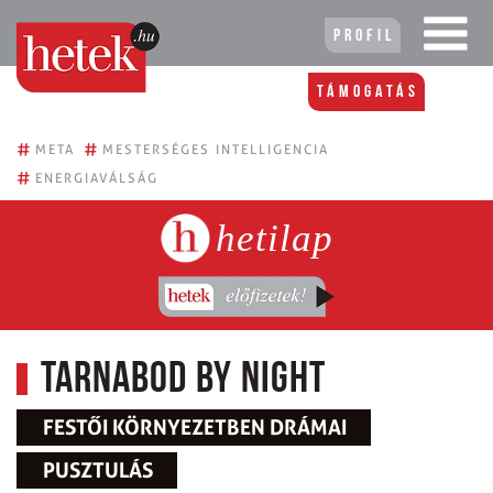
Profil
Támogatás
#
#
META
MESTERSÉGES INTELLIGENCIA
#
ENERGIAVÁLSÁG
hetilap
Tarnabod by night
FESTŐI KÖRNYEZETBEN DRÁMAI
PUSZTULÁS