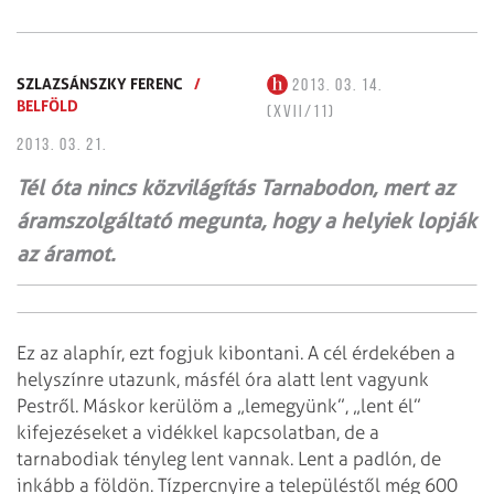
SZLAZSÁNSZKY FERENC
/
2013. 03. 14.
BELFÖLD
(XVII/11)
2013. 03. 21.
Tél óta nincs közvilágítás Tarnabodon, mert az
áramszolgáltató megunta, hogy a helyiek lopják
az áramot.
Ez az alaphír, ezt fogjuk kibontani. A cél érdekében a
helyszínre utazunk, másfél óra alatt lent vagyunk
Pestről. Máskor kerülöm a „lemegyünk”, „lent él”
kifejezéseket a vidékkel kapcsolatban, de a
tarnabodiak tényleg lent vannak. Lent a padlón, de
inkább a földön. Tízpercnyire a településtől még 600