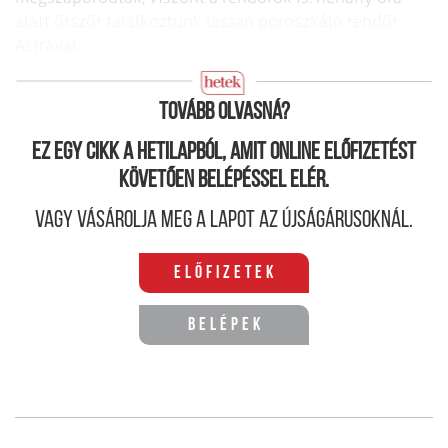
alatt ötször találkoztunk lassan poroszkáló rendőr
Astrával.
Az más kérdés, hogy mindig ugyanaz az egység volt.
Tovább olvasná?
Ez egy cikk a hetilapból, amit online előfizetést
követően belépéssel elér.
Vagy vásárolja meg a lapot az újságárusoknál.
Előfizetek
Belépek