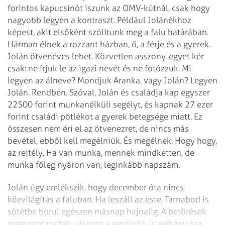
forintos kapucsínót iszunk az OMV-kútnál, csak hogy
nagyobb legyen a kontraszt. Például Jolánékhoz
képest, akit elsőként szólítunk meg a falu határában.
Hárman élnek a rozzant házban, ő, a férje és a gyerek.
Jolán ötvenéves lehet. Közvetlen asszony, egyet kér
csak: ne írjuk le az igazi nevét és ne fotózzuk. Mi
legyen az álneve? Mondjuk Aranka, vagy Jolán? Legyen
Jolán. Rendben. Szóval, Jolán és családja kap egyszer
22500 forint munkanélküli segélyt, és kapnak 27 ezer
forint családi pótlékot a gyerek betegsége miatt. Ez
összesen nem éri el az ötvenezret, de nincs más
bevétel, ebből kell megélniük. És megélnek. Hogy hogy,
az rejtély. Ha van munka, mennek mindketten, de
munka főleg nyáron van, leginkább napszám.
Jolán úgy emlékszik, hogy december óta nincs
közvilágítás a faluban. Ha leszáll az este, Tarnabod is
sötétbe borul egészen másnap hajnalig. A betörések
megszaporodtak, viszont a rendőrök is: néhány óra