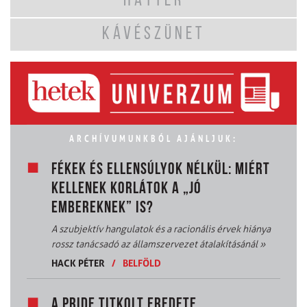
HÁTTÉR
KÁVÉSZÜNET
ARCHÍVUMUNKBÓL AJÁNLJUK:
FÉKEK ÉS ELLENSÚLYOK NÉLKÜL: MIÉRT
KELLENEK KORLÁTOK A „JÓ
EMBEREKNEK” IS?
A szubjektív hangulatok és a racionális érvek hiánya
rossz tanácsadó az államszervezet átalakításánál
»
HACK PÉTER
/
BELFÖLD
A PRIDE TITKOLT EREDETE