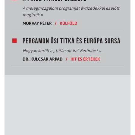
A melegmozgalom programját évtizedekkel ezelőtt
megírták
»
MORVAY PÉTER
/
KÜLFÖLD
PERGAMON ŐSI TITKA ÉS EURÓPA SORSA
Hogyan került a „Sátán oltára” Berlinbe?
»
DR. KULCSÁR ÁRPÁD
/
HIT ÉS ÉRTÉKEK