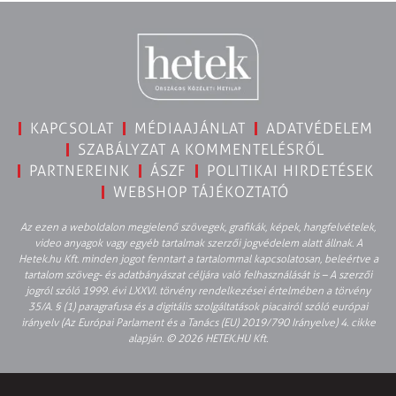
KAPCSOLAT
MÉDIAAJÁNLAT
ADATVÉDELEM
SZABÁLYZAT A KOMMENTELÉSRŐL
PARTNEREINK
ÁSZF
POLITIKAI HIRDETÉSEK
WEBSHOP TÁJÉKOZTATÓ
Az ezen a weboldalon megjelenő szövegek, grafikák, képek, hangfelvételek,
video anyagok vagy egyéb tartalmak szerzői jogvédelem alatt állnak. A
Hetek.hu Kft. minden jogot fenntart a tartalommal kapcsolatosan, beleértve a
tartalom szöveg- és adatbányászat céljára való felhasználását is – A szerzői
jogról szóló 1999. évi LXXVI. törvény rendelkezései értelmében a törvény
35/A. § (1) paragrafusa és a digitális szolgáltatások piacairól szóló európai
irányelv (Az Európai Parlament és a Tanács (EU) 2019/790 Irányelve) 4. cikke
alapján. © 2026 HETEK.HU Kft.