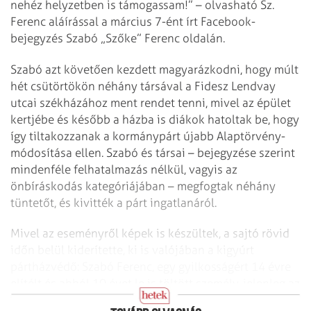
nehéz helyzetben is támogassam!” – olvasható Sz.
Ferenc aláírással a március 7-ént írt Facebook-
bejegyzés Szabó „Szőke” Ferenc oldalán.
Szabó azt követően kezdett magyarázkodni, hogy múlt
hét csütörtökön néhány társával a Fidesz Lendvay
utcai székházához ment rendet tenni, mivel az épület
kertjébe és később a házba is diákok hatoltak be, hogy
így tiltakozzanak a kormánypárt újabb Alaptörvény-
módosítása ellen. Szabó és társai – bejegyzése szerint
mindenféle felhatalmazás nélkül, vagyis az
önbíráskodás kategóriájában – megfogtak néhány
tüntetőt, és kivitték a párt ingatlanáról.
Mivel az eseményről képek is készültek, a sajtó rövid
időn belül kiderítette, ki is valójában a kigyúrt
pártházvédő: Szabó Ferenc, egy gyilkosságért 14 évre
elítélt és abból 10 évet le is töltött személy, jelenleg az
FTC szurkolói koordinátora.