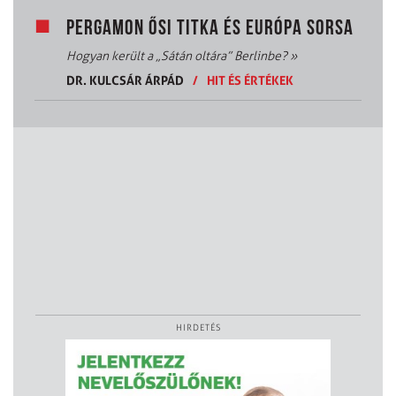
PERGAMON ŐSI TITKA ÉS EURÓPA SORSA
Hogyan került a „Sátán oltára” Berlinbe?
»
DR. KULCSÁR ÁRPÁD
/
HIT ÉS ÉRTÉKEK
HIRDETÉS