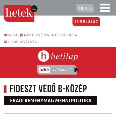
Profil
Támogatás
#
#
META
MESTERSÉGES INTELLIGENCIA
#
ENERGIAVÁLSÁG
hetilap
Fideszt védő B-közép
FRADI KEMÉNYMAG MENNI POLITIKA