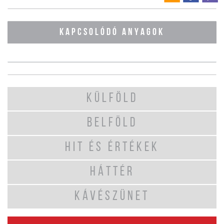
KAPCSOLÓDÓ ANYAGOK
KÜLFÖLD
BELFÖLD
HIT ÉS ÉRTÉKEK
HÁTTÉR
KÁVÉSZÜNET