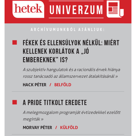
ARCHÍVUMUNKBÓL AJÁNLJUK:
FÉKEK ÉS ELLENSÚLYOK NÉLKÜL: MIÉRT
KELLENEK KORLÁTOK A „JÓ
EMBEREKNEK” IS?
A szubjektív hangulatok és a racionális érvek hiánya
rossz tanácsadó az államszervezet átalakításánál
»
HACK PÉTER
/
BELFÖLD
A PRIDE TITKOLT EREDETE
A melegmozgalom programját évtizedekkel ezelőtt
megírták
»
MORVAY PÉTER
/
KÜLFÖLD