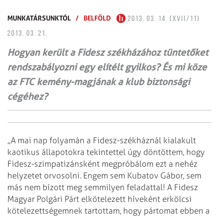
MUNKATÁRSUNKTÓL
/
BELFÖLD
2013. 03. 14. (XVII/11)
2013. 03. 21.
Hogyan került a Fidesz székházához tüntetőket
rendszabályozni egy elítélt gyilkos? És mi köze
az FTC kemény-magjának a klub biztonsági
cégéhez?
„A mai nap folyamán a Fidesz-székháznál kialakult
kaotikus állapotokra tekintettel úgy döntöttem, hogy
Fidesz-szimpatizánsként megpróbálom ezt a nehéz
helyzetet orvosolni. Engem sem Kubatov Gábor, sem
más nem bízott meg semmilyen feladattal! A Fidesz
Magyar Polgári Párt elkötelezett híveként erkölcsi
kötelezettségemnek tartottam, hogy pártomat ebben a