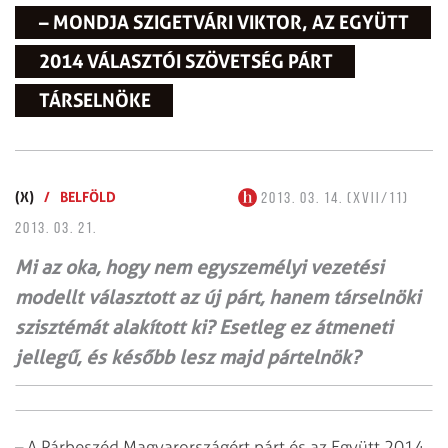
– MONDJA SZIGETVÁRI VIKTOR, AZ EGYÜTT
2014 VÁLASZTÓI SZÖVETSÉG PÁRT
TÁRSELNÖKE
(X)
/
BELFÖLD
2013. 03. 14. (XVII/11)
2013. 03. 21.
Mi az oka, hogy nem egyszemélyi vezetési
modellt választott az új párt, hanem társelnöki
szisztémát alakított ki? Esetleg ez átmeneti
jellegű, és később lesz majd pártelnök?
– A Párbeszéd Magyarországért párt és az Együtt 2014