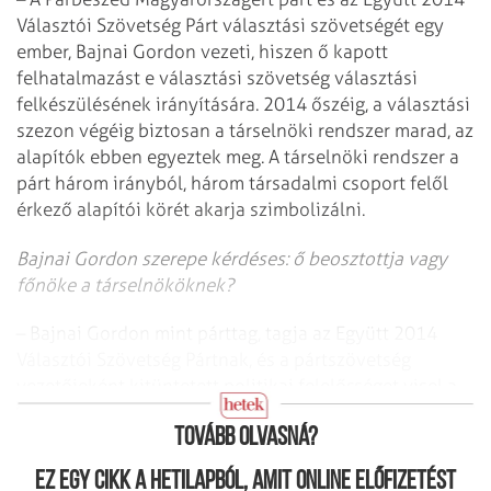
Választói Szövetség Párt választási szövetségét egy
ember, Bajnai Gordon vezeti, hiszen ő kapott
felhatalmazást e választási szövetség választási
felkészülésének irányítására. 2014 őszéig, a választási
szezon végéig biztosan a társelnöki rendszer marad, az
alapítók ebben egyeztek meg. A társelnöki rendszer a
párt három irányból, három társadalmi csoport felől
érkező alapítói körét akarja szimbolizálni.
Bajnai Gordon szerepe kérdéses: ő beosztottja vagy
főnöke a társelnököknek?
– Bajnai Gordon mint párttag, tagja az Együtt 2014
Választói Szövetség Pártnak, és a pártszövetség
vezetőjeként kitüntetett politikai felelősséget visel a
2014-es választásokon elérendő sikerekben.
Tovább olvasná?
Ez egy cikk a hetilapból, amit online előfizetést