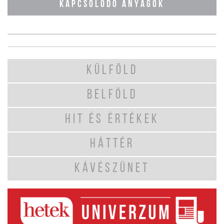
KAPCSOLÓDÓ ANYAGOK
KÜLFÖLD
BELFÖLD
HIT ÉS ÉRTÉKEK
HÁTTÉR
KÁVÉSZÜNET