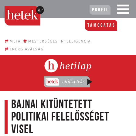
Profil
Támogatás
#
#
META
MESTERSÉGES INTELLIGENCIA
#
ENERGIAVÁLSÁG
hetilap
Bajnai kitüntetett
politikai felelősséget
visel