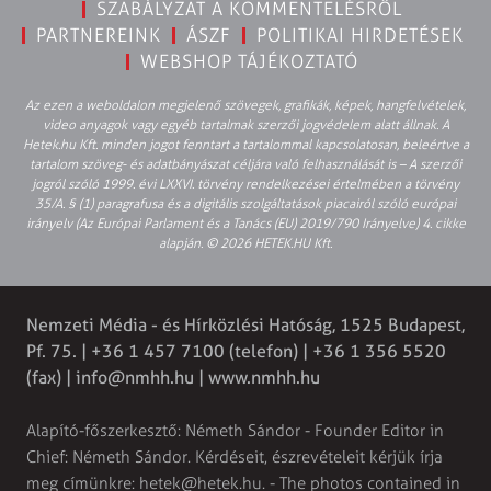
SZABÁLYZAT A KOMMENTELÉSRŐL
PARTNEREINK
ÁSZF
POLITIKAI HIRDETÉSEK
WEBSHOP TÁJÉKOZTATÓ
Az ezen a weboldalon megjelenő szövegek, grafikák, képek, hangfelvételek,
video anyagok vagy egyéb tartalmak szerzői jogvédelem alatt állnak. A
Hetek.hu Kft. minden jogot fenntart a tartalommal kapcsolatosan, beleértve a
tartalom szöveg- és adatbányászat céljára való felhasználását is – A szerzői
jogról szóló 1999. évi LXXVI. törvény rendelkezései értelmében a törvény
35/A. § (1) paragrafusa és a digitális szolgáltatások piacairól szóló európai
irányelv (Az Európai Parlament és a Tanács (EU) 2019/790 Irányelve) 4. cikke
alapján. © 2026 HETEK.HU Kft.
Nemzeti Média - és Hírközlési Hatóság, 1525 Budapest,
Pf. 75. | +36 1 457 7100 (telefon) | +36 1 356 5520
(fax) |
info@nmhh.hu
| www.nmhh.hu
Alapító-főszerkesztő: Németh Sándor - Founder Editor in
Chief: Németh Sándor. Kérdéseit, észrevételeit kérjük írja
meg címünkre:
hetek@hetek.hu
. - The photos contained in