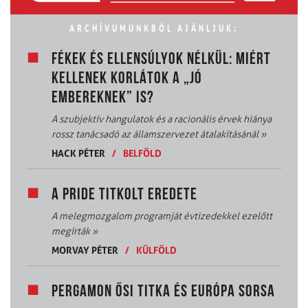
ARCHÍVUMUNKBÓL AJÁNLJUK:
FÉKEK ÉS ELLENSÚLYOK NÉLKÜL: MIÉRT
KELLENEK KORLÁTOK A „JÓ
EMBEREKNEK” IS?
A szubjektív hangulatok és a racionális érvek hiánya
rossz tanácsadó az államszervezet átalakításánál
»
HACK PÉTER
/
BELFÖLD
A PRIDE TITKOLT EREDETE
A melegmozgalom programját évtizedekkel ezelőtt
megírták
»
MORVAY PÉTER
/
KÜLFÖLD
PERGAMON ŐSI TITKA ÉS EURÓPA SORSA