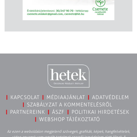
KAPCSOLAT
MÉDIAAJÁNLAT
ADATVÉDELEM
SZABÁLYZAT A KOMMENTELÉSRŐL
PARTNEREINK
ÁSZF
POLITIKAI HIRDETÉSEK
WEBSHOP TÁJÉKOZTATÓ
Az ezen a weboldalon megjelenő szövegek, grafikák, képek, hangfelvételek,
video anyagok vagy egyéb tartalmak szerzői jogvédelem alatt állnak. A