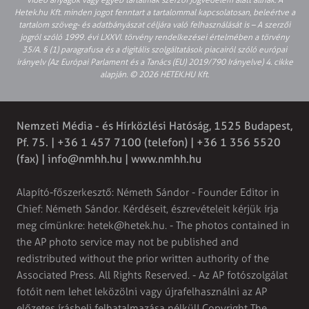
Hetek.hu Kft. minden jogot fenntart a tartalommal kapcsolatosan, beleértve a
tartalom szöveg- és adatbányászat céljára való felhasználását is – A szerzői
jogról szóló 1999. évi LXXVI. törvény rendelkezései értelmében a törvény
35/A. § (1) paragrafusa és a digitális szolgáltatások piacairól szóló európai
irányelv (Az Európai Parlament és a Tanács (EU) 2019/790 Irányelve) 4. cikke
alapján. © 2026 HETEK.HU Kft.
Nemzeti Média - és Hírközlési Hatóság, 1525 Budapest,
Pf. 75. | +36 1 457 7100 (telefon) | +36 1 356 5520
(fax) |
info@nmhh.hu
| www.nmhh.hu
Alapító-főszerkesztő: Németh Sándor - Founder Editor in
Chief: Németh Sándor. Kérdéseit, észrevételeit kérjük írja
meg címünkre:
hetek@hetek.hu
. - The photos contained in
the AP photo service may not be published and
redistributed without the prior written authority of the
Associated Press. All Rights Reserved. - Az AP fotószolgálat
fotóit nem lehet leközölni vagy újrafelhasználni az AP
előzetes írásbeli felhatalmazása nélkül! Copyright The