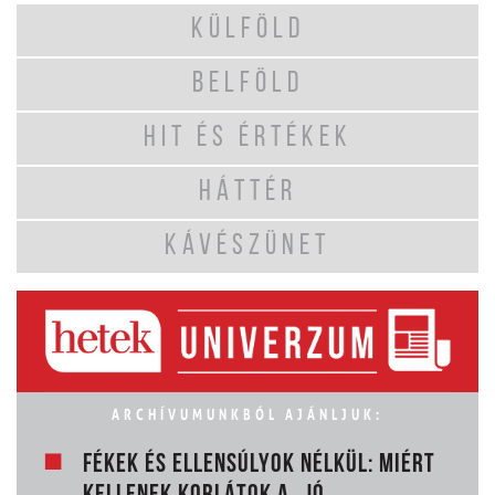
KÜLFÖLD
BELFÖLD
HIT ÉS ÉRTÉKEK
HÁTTÉR
KÁVÉSZÜNET
ARCHÍVUMUNKBÓL AJÁNLJUK:
FÉKEK ÉS ELLENSÚLYOK NÉLKÜL: MIÉRT