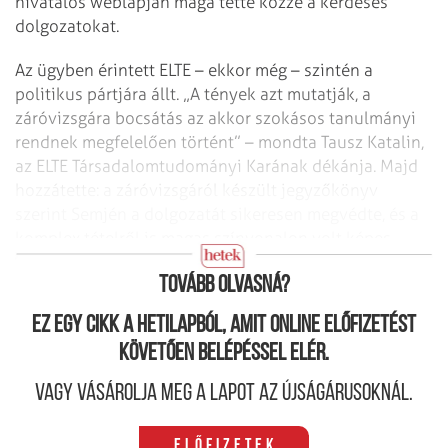
hivatalos weblapján maga tette közzé a kérdéses
dolgozatokat.
Az ügyben érintett ELTE – ekkor még – szintén a
politikus pártjára állt. „A tények azt mutatják, a
záróvizsgára bocsátás az akkor szokásos tanulmányi
rendnek megfelelően történt” – mondta Tausz Katalin,
az ELTE Társadalomtudományi Karának dékánja. Majd
hozzátette: a záróvizsgáról készült jegyzőkönyv
szerint Semjén a dolgozatát sikeresen megvédte, és a
komplex tételről is magas színvonalon volt képes
beszámolni.
Tovább olvasná?
Ez egy cikk a hetilapból, amit online előfizetést
követően belépéssel elér.
Vagy vásárolja meg a lapot az újságárusoknál.
Előfizetek