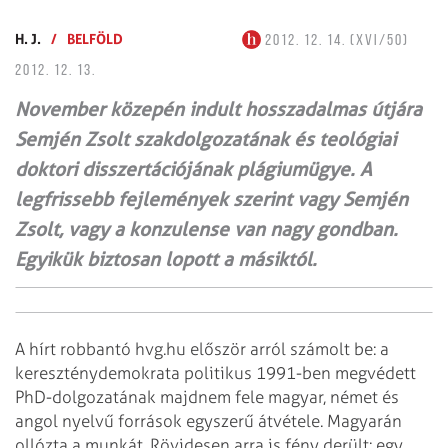
H. J.
/
BELFÖLD
2012. 12. 14. (XVI/50)
2012. 12. 13.
November közepén indult hosszadalmas útjára
Semjén Zsolt szakdolgozatának és teológiai
doktori disszertációjának plágiumügye. A
legfrissebb fejlemények szerint vagy Semjén
Zsolt, vagy a konzulense van nagy gondban.
Egyikük biztosan lopott a másiktól.
A hírt robbantó hvg.hu először arról számolt be: a
kereszténydemokrata politikus 1991-ben megvédett
PhD-dolgozatának majdnem fele magyar, német és
angol nyelvű források egyszerű átvétele. Magyarán
ollózta a munkát. Rövidesen arra is fény derült: egy