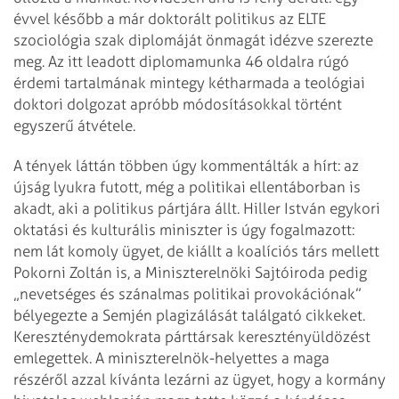
évvel később a már doktorált politikus az ELTE
szociológia szak diplomáját önmagát idézve szerezte
meg. Az itt leadott diplomamunka 46 oldalra rúgó
érdemi tartalmának mintegy kétharmada a teológiai
doktori dolgozat apróbb módosításokkal történt
egyszerű átvétele.
A tények láttán többen úgy kommentálták a hírt: az
újság lyukra futott, még a politikai ellentáborban is
akadt, aki a politikus pártjára állt. Hiller István egykori
oktatási és kulturális miniszter is úgy fogalmazott:
nem lát komoly ügyet, de kiállt a koalíciós társ mellett
Pokorni Zoltán is, a Miniszterelnöki Sajtóiroda pedig
„nevetséges és szánalmas politikai provokációnak”
bélyegezte a Semjén plagizálását találgató cikkeket.
Kereszténydemokrata párttársak keresztényüldözést
emlegettek. A miniszterelnök-helyettes a maga
részéről azzal kívánta lezárni az ügyet, hogy a kormány