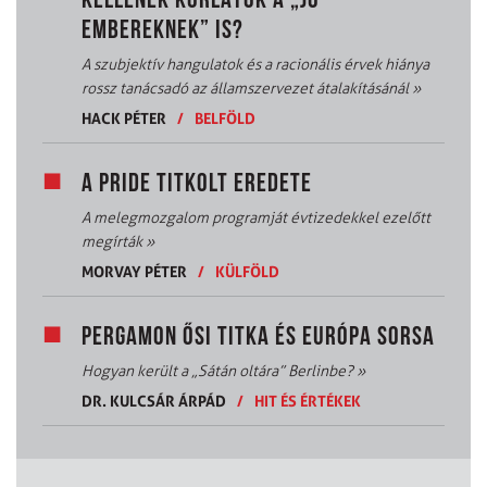
KELLENEK KORLÁTOK A „JÓ
EMBEREKNEK” IS?
A szubjektív hangulatok és a racionális érvek hiánya
rossz tanácsadó az államszervezet átalakításánál
»
HACK PÉTER
/
BELFÖLD
A PRIDE TITKOLT EREDETE
A melegmozgalom programját évtizedekkel ezelőtt
megírták
»
MORVAY PÉTER
/
KÜLFÖLD
PERGAMON ŐSI TITKA ÉS EURÓPA SORSA
Hogyan került a „Sátán oltára” Berlinbe?
»
DR. KULCSÁR ÁRPÁD
/
HIT ÉS ÉRTÉKEK