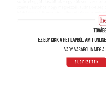
sofőrrel együtt kiszálltak – egyikük sem veszítet
személyautóhoz, hogy megnézzék, tudnak-e segíten
kórházba szállította, ahol alkoholszintet is mé
nullás volt – közölte. „Őszinte részvétem a magam
Tovább
Ez egy cikk a hetilapból, amit onli
Vagy vásárolja meg a 
Előfizetek