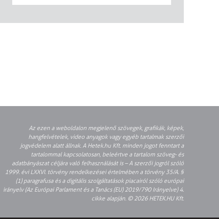
Az ezen a weboldalon megjelenő szövegek, grafikák, képek,
hangfelvételek, video anyagok vagy egyéb tartalmak szerzői
jogvédelem alatt állnak. A Hetek.hu Kft. minden jogot fenntart a
tartalommal kapcsolatosan, beleértve a tartalom szöveg- és
adatbányászat céljára való felhasználását is – A szerzői jogról szóló
1999. évi LXXVI. törvény rendelkezései értelmében a törvény 35/A. §
(1) paragrafusa és a digitális szolgáltatások piacairól szóló európai
irányelv (Az Európai Parlament és a Tanács (EU) 2019/790 Irányelve) 4.
cikke alapján. © 2026 HETEK.HU Kft.