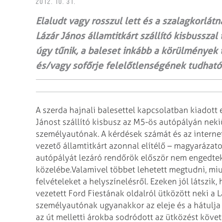
2012. 10. 31.
Elaludt vagy rosszul lett és a szalagkorlátn
Lázár János államtitkárt szállító kisbussza
úgy tűnik, a baleset inkább a körülmények t
és/vagy sofőrje felelőtlenségének tudható
A szerda hajnali balesettel kapcsolatban kiadott 
Jánost szállító kisbusz az M5-ös autópályán neki
személyautónak. A kérdések számát és az internet
vezető államtitkárt azonnal elítélő – magyarázato
autópályát lezáró rendőrök először nem engedtek 
közelébe.
Valamivel többet lehetett megtudni, mi
felvételeket a helyszínelésről. Ezeken jól látszik
vezetett Ford Fiestának oldalról ütközött neki a 
személyautónak ugyanakkor az eleje és a hátulja i
az út melletti árokba sodródott az ütközést köve