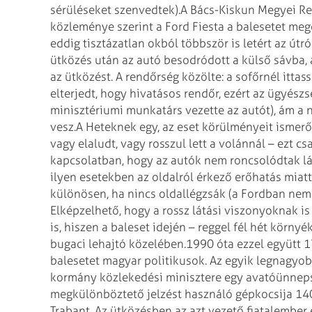
sérüléseket szenvedtek).
A Bács-Kiskun Megyei Re
közleménye szerint a Ford Fiesta a balesetet meg
eddig tisztázatlan okból többször is letért az útr
ütközés után az autó besodródott a külső sávba,
az ütközést. A rendőrség közölte: a sofőrnél itta
elterjedt, hogy hivatásos rendőr, ezért az ügyészs
minisztériumi munkatárs vezette az autót), ám 
vesz.
A Heteknek egy, az eset körülményeit ismerő
vagy elaludt, vagy rosszul lett a volánnál – ezt c
kapcsolatban, hogy az autók nem roncsolódtak lá
ilyen esetekben az oldalról érkező erőhatás miat
különösen, ha nincs oldallégzsák (a Fordban nem 
Elképzelhető, hogy a rossz látási viszonyoknak i
is, hiszen a baleset idején – reggel fél hét körny
bugaci lehajtó közelében.
1990 óta ezzel együtt 
balesetet magyar politikusok. Az egyik legnagyobb
kormány közlekedési minisztere egy avatóünnep
megkülönböztető jelzést használó gépkocsija 140-
Trabant. Az ütközésben az azt vezető fiatalember 