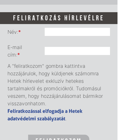
FELIRATKOZÁS HÍRLEVÉLRE
Név:
*
E-mail
cím:
*
A "feliratkozom" gombra kattintva
hozzájárulok, hogy küldjenek számomra
Hetek hírlevelet exkluzív hetekes
tartalmakról és promóciókról. Tudomásul
veszem, hogy hozzájárulásomat bármikor
visszavonhatom.
Feliratkozással elfogadja a Hetek
adatvédelmi szabályzatát
.