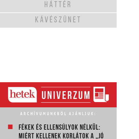
HÁTTÉR
KÁVÉSZÜNET
ARCHÍVUMUNKBÓL AJÁNLJUK:
FÉKEK ÉS ELLENSÚLYOK NÉLKÜL:
MIÉRT KELLENEK KORLÁTOK A „JÓ