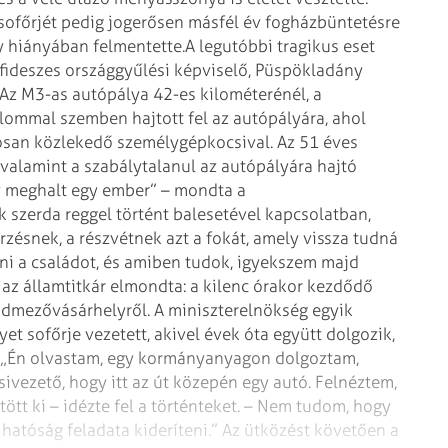
 sofőrjét pedig jogerősen másfél év fogházbüntetésre
y hiányában felmentette.
A legutóbbi tragikus eset
 fideszes országgyűlési képviselő, Püspökladány
 Az M3-as autópálya 42-es kilométerénél, a
alommal szemben hajtott fel az autópályára, ahol
lyosan közlekedő személygépkocsival. Az 51 éves
 valamint a szabálytalanul az autópályára hajtó
y meghalt egy ember” – mondta a
k szerda reggel történt balesetével kapcsolatban,
zésnek, a részvétnek azt a fokát, amely vissza tudná
ni a családot, és amiben tudok, igyekszem majd
a az államtitkár elmondta: a kilenc órakor kezdődő
ódmezővásárhelyről. A miniszterelnökség egyik
et sofőrje vezetett, akivel évek óta együtt dolgozik,
„Én olvastam, egy kormányanyagon dolgoztam,
ivezető, hogy itt az út közepén egy autó. Felnéztem,
ött ki – idézte fel a történteket. – Nem tudom, hogy
 a hatóság feladata kideríteni.” Az ütközést követően a