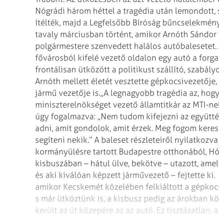
Nógrádi három héttel a tragédia után lemondott,
ítélték, majd a Legfelsőbb Bíróság bűncselekmén
tavaly márciusban történt, amikor Arnóth Sándor
polgármestere szenvedett halálos autóbalesetet.
fővárosból kifelé vezető oldalon egy autó a forg
frontálisan ütközött a politikust szállító, szabá
Arnóth mellett életét vesztette gépkocsivezetője,
jármű vezetője is.
„A legnagyobb tragédia az, hog
miniszterelnökséget vezető államtitkár az MTI-ne
úgy fogalmazva: „Nem tudom kifejezni az együttér
adni, amit gondolok, amit érzek. Meg fogom keres
segíteni nekik.” A baleset részleteiről nyilatkozv
kormányülésre tartott Budapestre otthonából, H
kisbuszában – hátul ülve, bekötve – utazott, amely
és aki kiválóan képzett járművezető – fejtette ki.
amikor Kecskemét közelében felkiáltott a gépkocs
s már ütköztünk is, a kisbusz pedig az árokban köt
került az út közepére az az autó. Ez tisztázatlan,