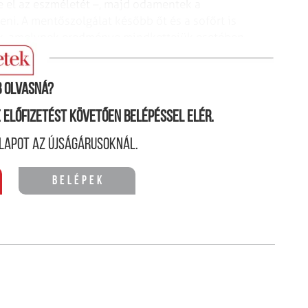
te el az eszméletét –, majd odamentek a
i. A mentőszolgálat később őt és a sofőrt is
rtek, amelynek eredménye mindkettejük esetében
 és a sofőr nevében is” – zárta szavait Lázár János.
 olvasná?
ne előfizetést követően belépéssel elér.
lapot az újságárusoknál.
Belépek