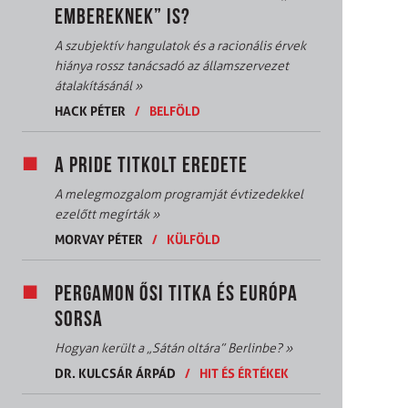
EMBEREKNEK” IS?
A szubjektív hangulatok és a racionális érvek
hiánya rossz tanácsadó az államszervezet
átalakításánál
»
HACK PÉTER
/
BELFÖLD
A PRIDE TITKOLT EREDETE
A melegmozgalom programját évtizedekkel
ezelőtt megírták
»
MORVAY PÉTER
/
KÜLFÖLD
PERGAMON ŐSI TITKA ÉS EURÓPA
SORSA
Hogyan került a „Sátán oltára” Berlinbe?
»
DR. KULCSÁR ÁRPÁD
/
HIT ÉS ÉRTÉKEK