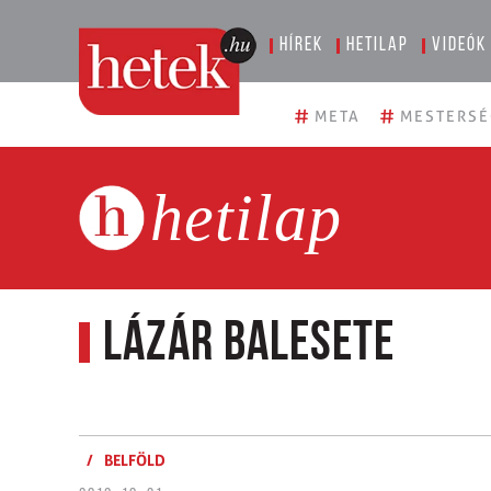
Hírek
Hetilap
Videók
#
#
META
MESTERSÉ
hetilap
Lázár balesete
/
BELFÖLD