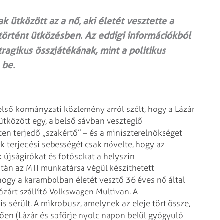
ak ütközött az a nő, aki életét vesztette a
l történt ütközésben. Az eddigi információkból
ragikus összjátékának, mint a politikus
 be.
első kormányzati közlemény arról szólt, hogy a Lázár
ütközött egy, a belső sávban veszteglő
en terjedő „szakértő” – és a miniszterelnökséget
k terjedési sebességét csak növelte, hogy az
újságírókat és fotósokat a helyszín
után az MTI munkatársa végül készíthetett
, hogy a karambolban életét vesztő 36 éves nő által
Lázárt szállító Volkswagen Multivan. A
s sérült. A mikrobusz, amelynek az eleje tört össze,
tően (Lázár és sofőrje nyolc napon belül gyógyuló