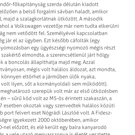
ndőr-főkapitányság szerda délután kiadott
előzően a belső forgalmi sávban haladt, amikor
ól, majd a szalagkorlátnak ütközött. A második
 ahol a Volkswagen vezetője már nem tudta elkerülni
sság nem vetődött fel. Személyével kapcsolatban
ég jár el az ügyben. Ezt később cáfolták (egy
a nyomozásban egy ügyészségi nyomozó mégis részt
 szakértő elmondta, a szerencsétlenül járt hölgy
sak a boncolás állapíthatja majd meg. Azzal
tványosan, mégis volt halálos áldozat, azt mondta,
t könnyen eltörhet a járműben ülők nyaka,
volt ilyen, sőt a kormányoldali sem működött).
s meghatározó szerepük volt már az első ütközésben
ékén – sűrű köd volt az M5-ös érintett szakaszán, a
17 esetben okoztak vagy szenvedtek halálos közúti
 port felvert eset Nógrádi Lászlóé volt. A Fidesz-
ségre igyekezett 2000 októberében, amikor
nel előzött, és elé került egy balra kanyarodó
és a vele utazó menyasszonya is életét vesztette.