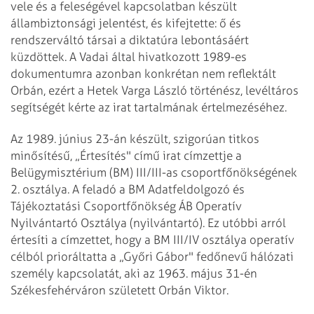
vele és a feleségével kapcsolatban készült
állambiztonsági jelentést, és kifejtette: ő és
rendszerváltó társai a diktatúra lebontásáért
küzdöttek. A Vadai által hivatkozott 1989-es
dokumentumra azonban konkrétan nem reflektált
Orbán, ezért a Hetek Varga László történész, levéltáros
segítségét kérte az irat tartalmának értelmezéséhez.
Az 1989. június 23-án készült, szigorúan titkos
minősítésű, „Értesítés" című irat címzettje a
Belügymisztérium (BM) III/III-as csoportfőnökségének
2. osztálya. A feladó a BM Adatfeldolgozó és
Tájékoztatási Csoportfőnökség ÁB Operatív
Nyilvántartó Osztálya (nyilvántartó). Ez utóbbi arról
értesíti a címzettet, hogy a BM III/IV osztálya operatív
célból prioráltatta a „Győri Gábor" fedőnevű hálózati
személy kapcsolatát, aki az 1963. május 31-én
Székesfehérváron született Orbán Viktor.