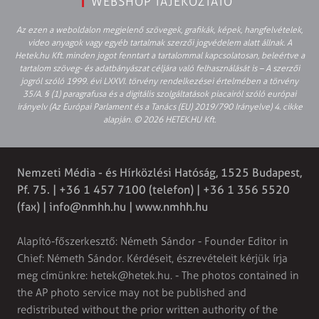
WEBSHOP TÁJÉKOZTATÓ
Az ezen a weboldalon megjelenő szövegek, grafikák, képek, hangfelvételek,
video anyagok vagy egyéb tartalmak szerzői jogvédelem alatt állnak. A
Hetek.hu Kft. minden jogot fenntart a tartalommal kapcsolatosan, beleértve a
tartalom szöveg- és adatbányászat céljára való felhasználását is – A szerzői
jogról szóló 1999. évi LXXVI. törvény rendelkezései értelmében a törvény
35/A. § (1) paragrafusa és a digitális szolgáltatások piacairól szóló európai
irányelv (Az Európai Parlament és a Tanács (EU) 2019/790 Irányelve) 4. cikke
alapján. © 2026 HETEK.HU Kft.
Nemzeti Média - és Hírközlési Hatóság, 1525 Budapest,
Pf. 75. | +36 1 457 7100 (telefon) | +36 1 356 5520
(fax) |
info@nmhh.hu
| www.nmhh.hu
Alapító-főszerkesztő: Németh Sándor - Founder Editor in
Chief: Németh Sándor. Kérdéseit, észrevételeit kérjük írja
meg címünkre:
hetek@hetek.hu
. - The photos contained in
the AP photo service may not be published and
redistributed without the prior written authority of the