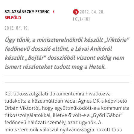
SZLAZSÁNSZKY FERENC
/
2012. 04. 20.
BELFÖLD
(XVI/16)
2012. 04. 19.
Úgy tűnik, a miniszterelnökről készült „Viktória"
fedőnevű dosszié eltűnt, a Lévai Anikóról
készült „Bojtár" dossziéból viszont eddig nem
ismert részleteket tudott meg a Hetek.
Két titkosszolgálati dokumentumra hivatkozva
tudakolta a közelmúltban Vadai Ágnes DK-s képviselő
Orbán Viktortól, hogy együttműködött-e a kommunista
titkosszolgálatokkal, illetve ő volt-e a „Győri Gábor"
fedőnevű hálózati személy, azaz ügynök. A
miniszterelnök válaszul nyilvánosságra hozott több