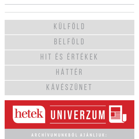
KÜLFÖLD
BELFÖLD
HIT ÉS ÉRTÉKEK
HÁTTÉR
KÁVÉSZÜNET
ARCHÍVUMUNKBÓL AJÁNLJUK: