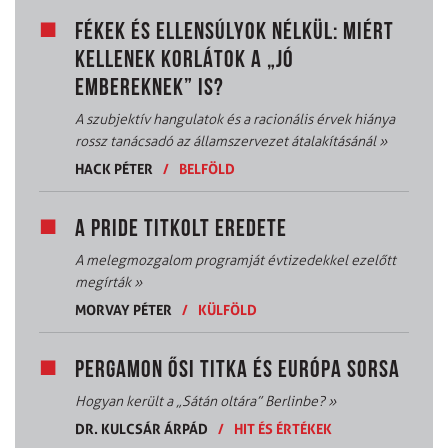
FÉKEK ÉS ELLENSÚLYOK NÉLKÜL: MIÉRT
KELLENEK KORLÁTOK A „JÓ
EMBEREKNEK” IS?
A szubjektív hangulatok és a racionális érvek hiánya
rossz tanácsadó az államszervezet átalakításánál
»
HACK PÉTER
/
BELFÖLD
A PRIDE TITKOLT EREDETE
A melegmozgalom programját évtizedekkel ezelőtt
megírták
»
MORVAY PÉTER
/
KÜLFÖLD
PERGAMON ŐSI TITKA ÉS EURÓPA SORSA
Hogyan került a „Sátán oltára” Berlinbe?
»
DR. KULCSÁR ÁRPÁD
/
HIT ÉS ÉRTÉKEK