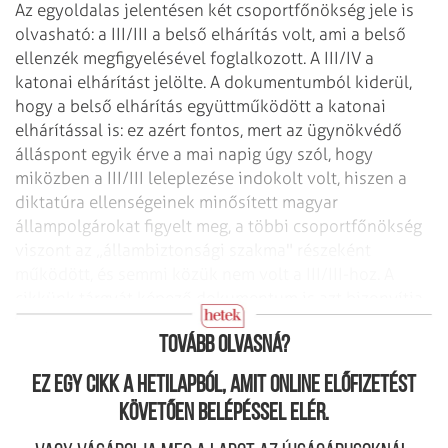
Az egyoldalas jelentésen két csoportfőnökség jele is
olvasható: a III/III a belső elhárítás volt, ami a belső
ellenzék megfigyelésével foglalkozott. A III/IV a
katonai elhárítást jelölte. A dokumentumból kiderül,
hogy a belső elhárítás együttműködött a katonai
elhárítással is: ez azért fontos, mert az ügynökvédő
álláspont egyik érve a mai napig úgy szól, hogy
miközben a III/III leleplezése indokolt volt, hiszen a
diktatúra ellenségeinek minősített magyar
állampolgárokat figyelt meg, a többi csoportfőnökség
viszont az „állambiztonsági szakma" részeként
működött, és semmi közük nem volt a III/III-hoz. A
cikkünk tárgyát képező dokumentum is azt bizonyítja,
hogy ez az érv tarthatatlan.
Tovább olvasná?
Ez egy cikk a hetilapból, amit online előfizetést
követően belépéssel elér.