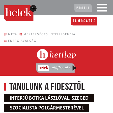
Profil
Támogatás
#
#
META
MESTERSÉGES INTELLIGENCIA
#
ENERGIAVÁLSÁG
hetilap
Tanulunk a Fidesztől
INTERJÚ BOTKA LÁSZLÓVAL, SZEGED
SZOCIALISTA POLGÁRMESTERÉVEL