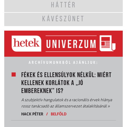
HÁTTÉR
KÁVÉSZÜNET
ARCHÍVUMUNKBÓL AJÁNLJUK:
FÉKEK ÉS ELLENSÚLYOK NÉLKÜL: MIÉRT
KELLENEK KORLÁTOK A „JÓ
EMBEREKNEK” IS?
A szubjektív hangulatok és a racionális érvek hiánya
rossz tanácsadó az államszervezet átalakításánál
»
HACK PÉTER
/
BELFÖLD