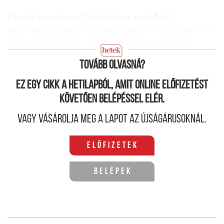
Két éve kormányoz Orbán Viktor, amit Önök
egyöntetűen dilettáns ámokfutásnak minősítenek. Mi
az oka, hogy ekkora „segítség" ellenére a táboruk
számottevően nem növekszik?
Tovább olvasná?
Ez egy cikk a hetilapból, amit online előfizetést
követően belépéssel elér.
Vagy vásárolja meg a lapot az újságárusoknál.
Előfizetek
Belépek