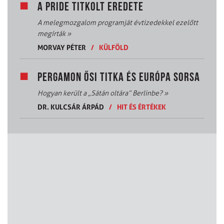
A PRIDE TITKOLT EREDETE
A melegmozgalom programját évtizedekkel ezelőtt
megírták
»
MORVAY PÉTER
/
KÜLFÖLD
PERGAMON ŐSI TITKA ÉS EURÓPA SORSA
Hogyan került a „Sátán oltára” Berlinbe?
»
DR. KULCSÁR ÁRPÁD
/
HIT ÉS ÉRTÉKEK