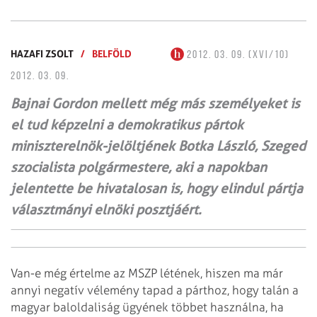
HAZAFI ZSOLT
/
BELFÖLD
2012. 03. 09. (XVI/10)
2012. 03. 09.
Bajnai Gordon mellett még más személyeket is
el tud képzelni a demokratikus pártok
miniszterelnök-jelöltjének Botka László, Szeged
szocialista polgármestere, aki a napokban
jelentette be hivatalosan is, hogy elindul pártja
választmányi elnöki posztjáért.
Van-e még értelme az MSZP létének, hiszen ma már
annyi negatív vélemény tapad a párthoz, hogy talán a
magyar baloldaliság ügyének többet használna, ha