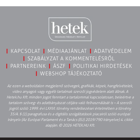
KAPCSOLAT
MÉDIAAJÁNLAT
ADATVÉDELEM
SZABÁLYZAT A KOMMENTELÉSRŐL
PARTNEREINK
ÁSZF
POLITIKAI HIRDETÉSEK
WEBSHOP TÁJÉKOZTATÓ
Az ezen a weboldalon megjelenő szövegek, grafikák, képek, hangfelvételek,
video anyagok vagy egyéb tartalmak szerzői jogvédelem alatt állnak. A
Hetek.hu Kft. minden jogot fenntart a tartalommal kapcsolatosan, beleértve a
tartalom szöveg- és adatbányászat céljára való felhasználását is – A szerzői
jogról szóló 1999. évi LXXVI. törvény rendelkezései értelmében a törvény
35/A. § (1) paragrafusa és a digitális szolgáltatások piacairól szóló európai
irányelv (Az Európai Parlament és a Tanács (EU) 2019/790 Irányelve) 4. cikke
alapján. © 2026 HETEK.HU Kft.