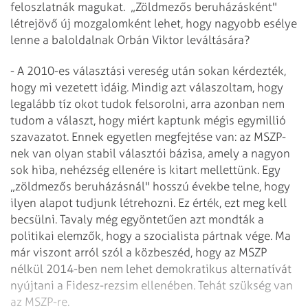
feloszlatnák magukat. „Zöldmezős beruházásként"
létrejövő új mozgalomként lehet, hogy nagyobb esélye
lenne a baloldalnak Orbán Viktor leváltására?
- A 2010-es választási vereség után sokan kérdezték,
hogy mi vezetett idáig. Mindig azt válaszoltam, hogy
legalább tíz okot tudok felsorolni, arra azonban nem
tudom a választ, hogy miért kaptunk mégis egymillió
szavazatot. Ennek egyetlen megfejtése van: az MSZP-
nek van olyan stabil választói bázisa, amely a nagyon
sok hiba, nehézség ellenére is kitart mellettünk. Egy
„zöldmezős beruházásnál" hosszú évekbe telne, hogy
ilyen alapot tudjunk létrehozni. Ez érték, ezt meg kell
becsülni. Tavaly még egyöntetűen azt mondták a
politikai elemzők, hogy a szocialista pártnak vége. Ma
már viszont arról szól a közbeszéd, hogy az MSZP
nélkül 2014-ben nem lehet demokratikus alternatívát
nyújtani a Fidesz-rezsim ellenében. Tehát szükség van
az MSZP-re.